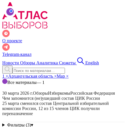
О проекте
Telegram-канал
Новости
Обзоры
Аналитика
Сюжеты
English
1
×
Архангельская область
×
Мар
×
Все материалы
— 1
30 марта 2026 г.
Обзоры
Избиркомы
Российская Федерация
Чем запомнится (не)ушедший состав ЦИК России
25 марта сменился состав Центральной избирательной
комиссии России, 12 из 15 членов ЦИК получили
переназначение
Фильтры (3)
▾