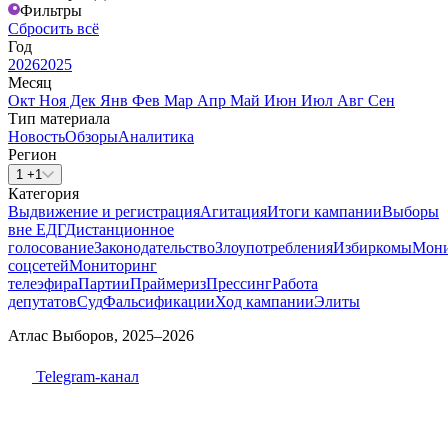
Фильтры
Сбросить всё
Год
2026
2025
Месяц
Окт
Ноя
Дек
Янв
Фев
Мар
Апр
Май
Июн
Июл
Авг
Сен
Тип материала
Новость
Обзоры
Аналитика
Регион
1 +1
Категория
Выдвижение и регистрация
Агитация
Итоги кампании
Выборы
вне ЕДГ
Дистанционное
голосование
Законодательство
Злоупотребления
Избиркомы
Мони
соцсетей
Мониторинг
телеэфира
Партии
Праймериз
Прессинг
Работа
депутатов
Суд
Фальсификации
Ход кампании
Элиты
Атлас Выборов, 2025–2026
Telegram-канал