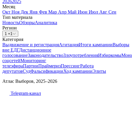
2026
2025
Месяц
Окт
Ноя
Дек
Янв
Фев
Мар
Апр
Май
Июн
Июл
Авг
Сен
Тип материала
Новость
Обзоры
Аналитика
Регион
1 +1
Категория
Выдвижение и регистрация
Агитация
Итоги кампании
Выборы
вне ЕДГ
Дистанционное
голосование
Законодательство
Злоупотребления
Избиркомы
Мони
соцсетей
Мониторинг
телеэфира
Партии
Праймериз
Прессинг
Работа
депутатов
Суд
Фальсификации
Ход кампании
Элиты
Атлас Выборов, 2025–2026
Telegram-канал