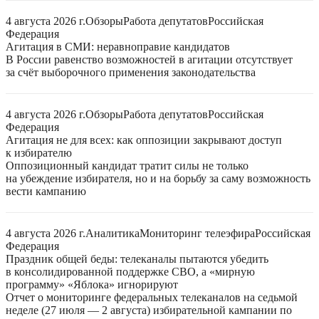
4 августа 2026 г.
Обзоры
Работа депутатов
Российская
Федерация
Агитация в СМИ: неравноправие кандидатов
В России равенство возможностей в агитации отсутствует
за счёт выборочного применения законодательства
4 августа 2026 г.
Обзоры
Работа депутатов
Российская
Федерация
Агитация не для всех: как оппозиции закрывают доступ
к избирателю
Оппозиционный кандидат тратит силы не только
на убеждение избирателя, но и на борьбу за саму возможность
вести кампанию
4 августа 2026 г.
Аналитика
Мониторинг телеэфира
Российская
Федерация
Праздник общей беды: телеканалы пытаются убедить
в консолидированной поддержке СВО, а «мирную
программу» «Яблока» игнорируют
Отчет о мониторинге федеральных телеканалов на седьмой
неделе (27 июля — 2 августа) избирательной кампании по