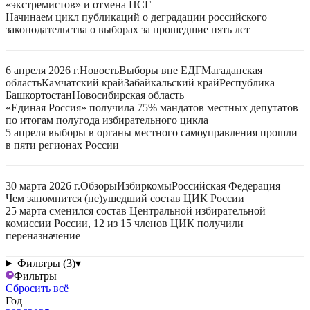
«экстремистов» и отмена ПСГ
Начинаем цикл публикаций о деградации российского
законодательства о выборах за прошедшие пять лет
6 апреля 2026 г.
Новость
Выборы вне ЕДГ
Магаданская
область
Камчатский край
Забайкальский край
Республика
Башкортостан
Новосибирская область
«Единая Россия» получила 75% мандатов местных депутатов
по итогам полугода избирательного цикла
5 апреля выборы в органы местного самоуправления прошли
в пяти регионах России
30 марта 2026 г.
Обзоры
Избиркомы
Российская Федерация
Чем запомнится (не)ушедший состав ЦИК России
25 марта сменился состав Центральной избирательной
комиссии России, 12 из 15 членов ЦИК получили
переназначение
Фильтры (3)
▾
Фильтры
Сбросить всё
Год