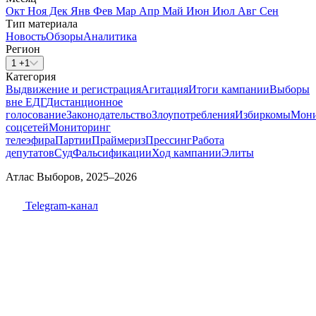
Окт
Ноя
Дек
Янв
Фев
Мар
Апр
Май
Июн
Июл
Авг
Сен
Тип материала
Новость
Обзоры
Аналитика
Регион
1 +1
Категория
Выдвижение и регистрация
Агитация
Итоги кампании
Выборы
вне ЕДГ
Дистанционное
голосование
Законодательство
Злоупотребления
Избиркомы
Мони
соцсетей
Мониторинг
телеэфира
Партии
Праймериз
Прессинг
Работа
депутатов
Суд
Фальсификации
Ход кампании
Элиты
Атлас Выборов, 2025–2026
Telegram-канал