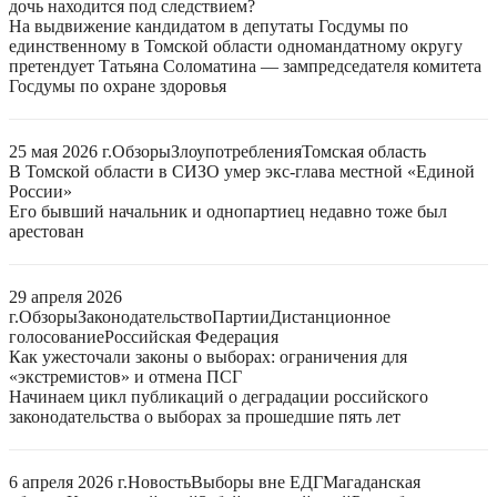
дочь находится под следствием?
На выдвижение кандидатом в депутаты Госдумы по
единственному в Томской области одномандатному округу
претендует Татьяна Соломатина — зампредседателя комитета
Госдумы по охране здоровья
25 мая 2026 г.
Обзоры
Злоупотребления
Томская область
В Томской области в СИЗО умер экс-глава местной «Единой
России»
Его бывший начальник и однопартиец недавно тоже был
арестован
29 апреля 2026
г.
Обзоры
Законодательство
Партии
Дистанционное
голосование
Российская Федерация
Как ужесточали законы о выборах: ограничения для
«экстремистов» и отмена ПСГ
Начинаем цикл публикаций о деградации российского
законодательства о выборах за прошедшие пять лет
6 апреля 2026 г.
Новость
Выборы вне ЕДГ
Магаданская