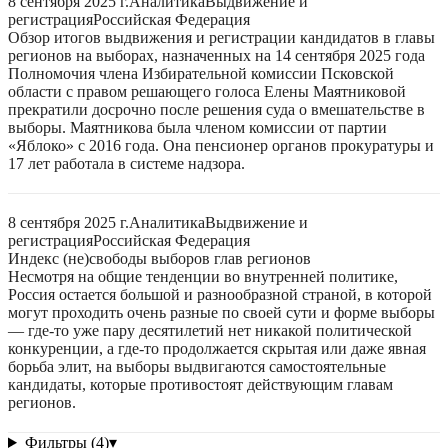
8 сентября 2025 г.
Аналитика
Выдвижение и
регистрация
Российская Федерация
Обзор итогов выдвижения и регистрации кандидатов в главы
регионов на выборах, назначенных на 14 сентября 2025 года
Полномочия члена Избирательной комиссии Псковской
области с правом решающего голоса Елены Маятниковой
прекратили досрочно после решения суда о вмешательстве в
выборы. Маятникова была членом комиссии от партии
«Яблоко» с 2016 года. Она пенсионер органов прокуратуры и
17 лет работала в системе надзора.
8 сентября 2025 г.
Аналитика
Выдвижение и
регистрация
Российская Федерация
Индекс (не)свободы выборов глав регионов
Несмотря на общие тенденции во внутренней политике,
Россия остается большой и разнообразной страной, в которой
могут проходить очень разные по своей сути и форме выборы
— где-то уже пару десятилетий нет никакой политической
конкуренции, а где-то продолжается скрытая или даже явная
борьба элит, на выборы выдвигаются самостоятельные
кандидаты, которые противостоят действующим главам
регионов.
Фильтры (4)
▾