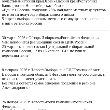
область
Камчатский край
Забайкальский край
Республика
Башкортостан
Новосибирская область
«Единая Россия» получила 75% мандатов местных депутатов
по итогам полугода избирательного цикла
5 апреля выборы в органы местного самоуправления прошли
в пяти регионах России
30 марта 2026 г.
Обзоры
Избиркомы
Российская Федерация
Чем запомнится (не)ушедший состав ЦИК России
25 марта сменился состав Центральной избирательной
комиссии России, 12 из 15 членов ЦИК получили
переназначение
8 февраля 2026 г.
Новость
Выборы вне ЕДГ
Томская область
Выборы в Томской области 8 февраля вновь не состоялись: в
них никто не хочет участвовать
Без главы остается самое северное поселение в регионе,
Александровское
26 ноября 2025 г.
Новость
Итоги кампании
Российская
Федерация