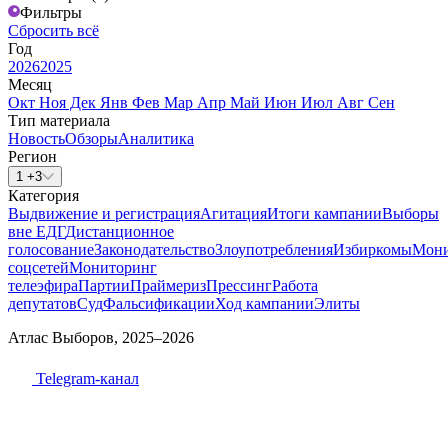
Фильтры
Сбросить всё
Год
2026
2025
Месяц
Окт
Ноя
Дек
Янв
Фев
Мар
Апр
Май
Июн
Июл
Авг
Сен
Тип материала
Новость
Обзоры
Аналитика
Регион
1 +3
Категория
Выдвижение и регистрация
Агитация
Итоги кампании
Выборы
вне ЕДГ
Дистанционное
голосование
Законодательство
Злоупотребления
Избиркомы
Мони
соцсетей
Мониторинг
телеэфира
Партии
Праймериз
Прессинг
Работа
депутатов
Суд
Фальсификации
Ход кампании
Элиты
Атлас Выборов, 2025–2026
Telegram-канал