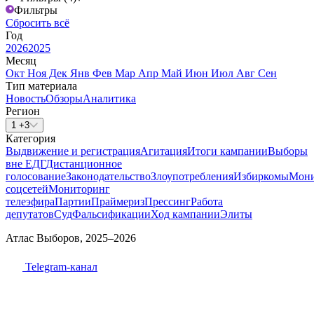
Фильтры
Сбросить всё
Год
2026
2025
Месяц
Окт
Ноя
Дек
Янв
Фев
Мар
Апр
Май
Июн
Июл
Авг
Сен
Тип материала
Новость
Обзоры
Аналитика
Регион
1 +3
Категория
Выдвижение и регистрация
Агитация
Итоги кампании
Выборы
вне ЕДГ
Дистанционное
голосование
Законодательство
Злоупотребления
Избиркомы
Мони
соцсетей
Мониторинг
телеэфира
Партии
Праймериз
Прессинг
Работа
депутатов
Суд
Фальсификации
Ход кампании
Элиты
Атлас Выборов, 2025–2026
Telegram-канал