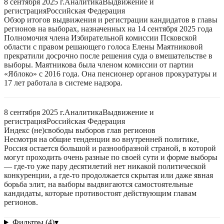
8 сентября 2025 г.
Аналитика
Выдвижение и
регистрация
Российская Федерация
Обзор итогов выдвижения и регистрации кандидатов в главы
регионов на выборах, назначенных на 14 сентября 2025 года
Полномочия члена Избирательной комиссии Псковской
области с правом решающего голоса Елены Маятниковой
прекратили досрочно после решения суда о вмешательстве в
выборы. Маятникова была членом комиссии от партии
«Яблоко» с 2016 года. Она пенсионер органов прокуратуры и
17 лет работала в системе надзора.
8 сентября 2025 г.
Аналитика
Выдвижение и
регистрация
Российская Федерация
Индекс (не)свободы выборов глав регионов
Несмотря на общие тенденции во внутренней политике,
Россия остается большой и разнообразной страной, в которой
могут проходить очень разные по своей сути и форме выборы
— где-то уже пару десятилетий нет никакой политической
конкуренции, а где-то продолжается скрытая или даже явная
борьба элит, на выборы выдвигаются самостоятельные
кандидаты, которые противостоят действующим главам
регионов.
Фильтры (4)
▾