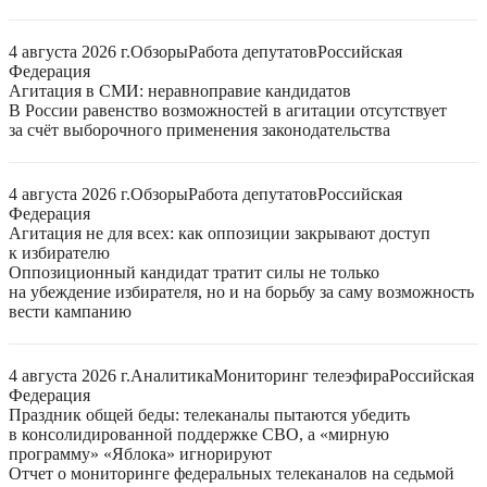
4 августа 2026 г.
Обзоры
Работа депутатов
Российская
Федерация
Агитация в СМИ: неравноправие кандидатов
В России равенство возможностей в агитации отсутствует
за счёт выборочного применения законодательства
4 августа 2026 г.
Обзоры
Работа депутатов
Российская
Федерация
Агитация не для всех: как оппозиции закрывают доступ
к избирателю
Оппозиционный кандидат тратит силы не только
на убеждение избирателя, но и на борьбу за саму возможность
вести кампанию
4 августа 2026 г.
Аналитика
Мониторинг телеэфира
Российская
Федерация
Праздник общей беды: телеканалы пытаются убедить
в консолидированной поддержке СВО, а «мирную
программу» «Яблока» игнорируют
Отчет о мониторинге федеральных телеканалов на седьмой