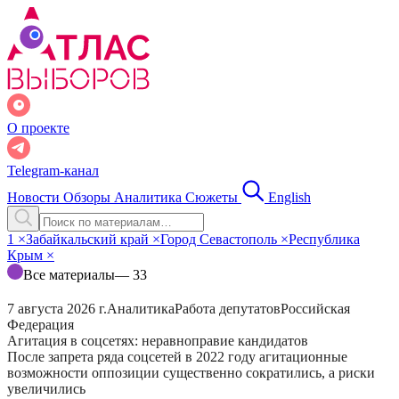
О проекте
Telegram-канал
Новости
Обзоры
Аналитика
Сюжеты
English
1
×
Забайкальский край
×
Город Севастополь
×
Республика
Крым
×
Все материалы
— 33
7 августа 2026 г.
Аналитика
Работа депутатов
Российская
Федерация
Агитация в соцсетях: неравноправие кандидатов
После запрета ряда соцсетей в 2022 году агитационные
возможности оппозиции существенно сократились, а риски
увеличились