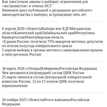
Как ужесточали законы о выборах: ограничения для
«экстремистов» и отмена ПСГ
Начинаем цикл публикаций о деградации российского
законодательства о выборах за прошедшие пять лет
6 апреля 2026 г.
Новость
Выборы вне ЕДГ
Магаданская
область
Камчатский край
Забайкальский край
Республика
Башкортостан
Новосибирская область
«Единая Россия» получила 75% мандатов местных депутатов
по итогам полугода избирательного цикла
5 апреля выборы в органы местного самоуправления прошли
в пяти регионах России
30 марта 2026 г.
Обзоры
Избиркомы
Российская Федерация
Чем запомнится (не)ушедший состав ЦИК России
25 марта сменился состав Центральной избирательной
комиссии России, 12 из 15 членов ЦИК получили
переназначение
26 ноября 2025 г.
Новость
Итоги кампании
Российская
Федерация