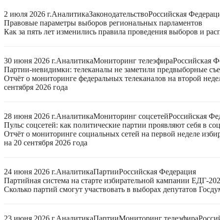
2 июля 2026 г.
Аналитика
Законодательство
Российская Федерац
Правовые параметры выборов региональных парламентов
Как за пять лет изменились правила проведения выборов и ра
30 июня 2026 г.
Аналитика
Мониторинг телеэфира
Российская Ф
Партии-невидимки: телеканалы не заметили предвыборные съ
Отчёт о мониторинге федеральных телеканалов на второй неде
сентября 2026 года
28 июня 2026 г.
Аналитика
Мониторинг соцсетей
Российская Фе
Пульс соцсетей: как политические партии проявляют себя в со
Отчёт о мониторинге социальных сетей на первой неделе изб
на 20 сентября 2026 года
24 июня 2026 г.
Аналитика
Партии
Российская Федерация
Партийная система на старте избирательной кампании ЕДГ-20
Сколько партий смогут участвовать в выборах депутатов Госдум
23 июня 2026 г.
Аналитика
Партии
Мониторинг телеэфира
Росси