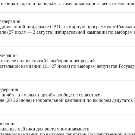
избирателя, но и на борьбу за саму возможность вести кампани
Федерация
лидированной поддержке СВО, а «мирную программу» «Яблока»
еле (27 июля — 2 августа) избирательной кампании по выборам
едерация
ях после волны снятий с выборов и репрессий
ирательной кампании (21–27 июля) по выборам депутатов Госуда
едерация
 почёте, а «малых партий» вообще не существует
ле (20-26 июля) избирательной кампании по выборам депутатов
дерация
циальные паблики для роста упоминаемости
ательной кампании по выборам депутатов Государственной думы