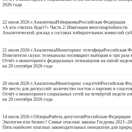
2026 года
22 июля 2026 г.
Аналитика
Избиркомы
Российская Федерация
«А кто считать будет?» Часть 2: Имитация многопартийности
Аналитический доклад о составах избирательных комиссий суб
21 июля 2026 г.
Аналитика
Мониторинг телеэфира
Российская Ф
Повелители скуки: телеканалы посвящают выборам в три раза 
Отчёт о мониторинге федеральных телеканалов на пятой неде
на 20 сентября 2026 года
20 июля 2026 г.
Аналитика
Мониторинг соцсетей
Российская Фе
Не место для дискуссий: количество постов о партиях в соцсет
Отчёт о мониторинге социальных сетей на четвёртой неделе 
на 20 сентября 2026 года
14 июля 2026 г.
Обзоры
Работа депутатов
Российская Федерация
Экология или бизнес? Самые опасные законы Госдумы 2021–2
Пять наиболее опасных законодательных инициатив для приро