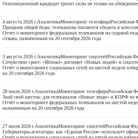
Оппозиционный кандидат тратит силы не только на убеждение 
4 августа 2026 г.
Аналитика
Мониторинг телеэфира
Российская 
Праздник общей беды: телеканалы пытаются убедить в консо
Отчет о мониторинге федеральных телеканалов на седьмой нед
созыва, назначенным на 20 сентября 2026 года
3 августа 2026 г.
Аналитика
Мониторинг соцсетей
Российская Ф
Сочувствие греет: «Яблоко» догоняет «Новых людей» в соцсет
Отчёт о мониторинге социальных сетей на шестой неделе изб
на 20 сентября 2026 года
28 июля 2026 г.
Аналитика
Мониторинг телеэфира
Российская Ф
Знай свой шесток: для телеканалов «Новые люди» и КПРФ не в
Отчёт о мониторинге федеральных телеканалов на шестой неде
назначенным на 20 сентября 2026 года
27 июля 2026 г.
Аналитика
Мониторинг соцсетей
Российская Фе
Губернаторы-агитаторы: как «Единая Россия» использует офи
Отчёт о мониторинге социальных сетей на пятой неделе избир