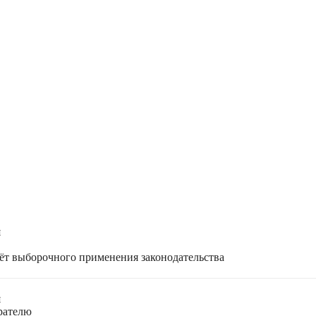
я
чёт выборочного применения законодательства
я
ирателю