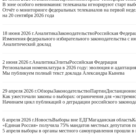
В зоне особого невнимания: телеканалы игнорируют старт выб
Отчёт о мониторинге федеральных телеканалов на первой нед
на 20 сентября 2026 года
18 июня 2026 г.
Аналитика
Законодательство
Российская Федера
Изменения федерального избирательного законодательства с ию
Аналитический доклад
2 июня 2026 г.
Аналитика
Элиты
Российская Федерация
Региональная номенклатура в 2026 году: эволюция и адаптаци
Мы публикуем полный текст доклада Александра Кынева
29 апреля 2026 г.
Обзоры
Законодательство
Партии
Дистанционно
Как ужесточали законы о выборах: ограничения для «экстреми
Начинаем цикл публикаций о деградации российского законода
6 апреля 2026 г.
Новость
Выборы вне ЕДГ
Магаданская область
К
«Единая Россия» получила 75% мандатов местных депутатов по
5 апреля выборы в органы местного самоуправления прошли в 