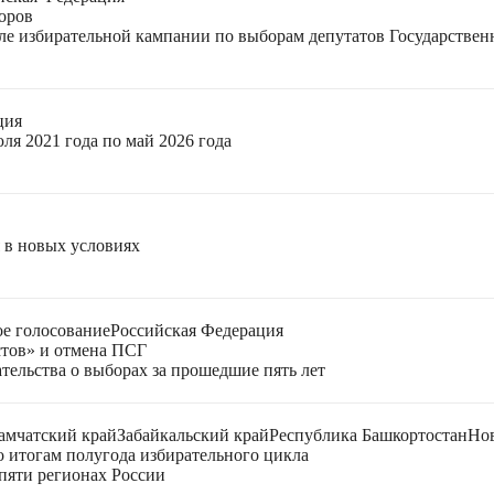
оров
еле избирательной кампании по выборам депутатов Государстве
ция
ля 2021 года по май 2026 года
я в новых условиях
е голосование
Российская Федерация
стов» и отмена ПСГ
тельства о выборах за прошедшие пять лет
амчатский край
Забайкальский край
Республика Башкортостан
Нов
 итогам полугода избирательного цикла
пяти регионах России