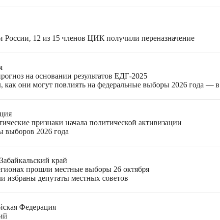
и России, 12 из 15 членов ЦИК получили переназначение
я
прогноз на основании результатов ЕДГ-2025
, как они могут повлиять на федеральные выборы 2026 года — 
ация
етические признаки начала политической активизации
ы выборов 2026 года
Забайкальский край
егионах прошли местные выборы 26 октября
ли избраны депутаты местных советов
йская Федерация
ий