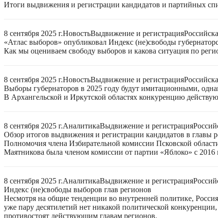
Итоги выдвижения и регистрации кандидатов и партийных спис
8 сентября 2025 г.
Новость
Выдвижение и регистрация
Российск
«Атлас выборов» опубликовал Индекс (не)свободы губернаторс
Как мы оцениваем свободу выборов и какова ситуация по реги
8 сентября 2025 г.
Новость
Выдвижение и регистрация
Российск
Выборы губернаторов в 2025 году будут имитационными, однак
В Архангельской и Иркутской областях конкуренцию действую
8 сентября 2025 г.
Аналитика
Выдвижение и регистрация
Россий
Обзор итогов выдвижения и регистрации кандидатов в главы ре
Полномочия члена Избирательной комиссии Псковской области
Маятникова была членом комиссии от партии «Яблоко» с 2016 г
8 сентября 2025 г.
Аналитика
Выдвижение и регистрация
Россий
Индекс (не)свободы выборов глав регионов
Несмотря на общие тенденции во внутренней политике, Россия 
уже пару десятилетий нет никакой политической конкуренции, 
противостоят действующим главам регионов.