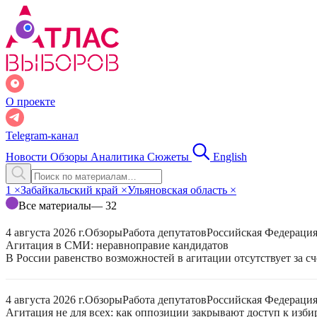
О проекте
Telegram-канал
Новости
Обзоры
Аналитика
Сюжеты
English
1
×
Забайкальский край
×
Ульяновская область
×
Все материалы
— 32
4 августа 2026 г.
Обзоры
Работа депутатов
Российская Федераци
Агитация в СМИ: неравноправие кандидатов
В России равенство возможностей в агитации отсутствует за с
4 августа 2026 г.
Обзоры
Работа депутатов
Российская Федераци
Агитация не для всех: как оппозиции закрывают доступ к изб