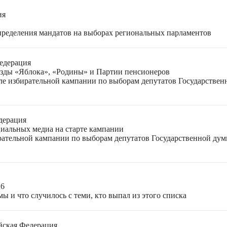
ия
спределения мандатов на выборах региональных парламентов
едерация
езды «Яблока», «Родины» и Партии пенсионеров
ле избирательной кампании по выборам депутатов Государствен
дерация
циальных медиа на старте кампании
ирательной кампании по выборам депутатов Государственной ду
26
ы и что случилось с теми, кто выпал из этого списка
йская Федерация