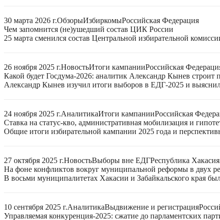
30 марта 2026 г.
Обзоры
Избиркомы
Российская Федерация
Чем запомнится (не)ушедший состав ЦИК России
25 марта сменился состав Центральной избирательной комисси
26 ноября 2025 г.
Новость
Итоги кампании
Российская Федераци
Какой будет Госдума-2026: аналитик Александр Кынев строит 
Александр Кынев изучил итоги выборов в ЕДГ-2025 и выяснил
24 ноября 2025 г.
Аналитика
Итоги кампании
Российская Федер
Ставка на статус-кво, административная мобилизация и гипот
Общие итоги избирательной кампании 2025 года и перспектив
27 октября 2025 г.
Новость
Выборы вне ЕДГ
Республика Хакасия
На фоне конфликтов вокруг муниципальной реформы в двух р
В восьми муниципалитетах Хакасии и Забайкальского края бы
10 сентября 2025 г.
Аналитика
Выдвижение и регистрация
Росси
Управляемая конкуренция-2025: сжатие до парламентских парт