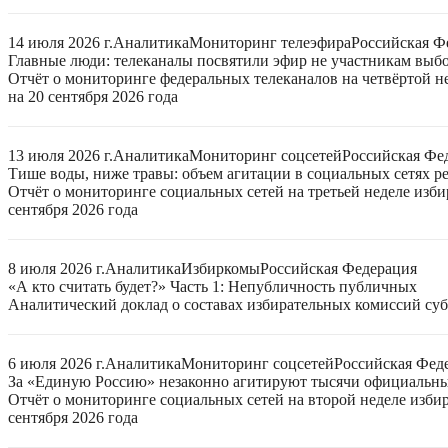
14 июля 2026 г.
Аналитика
Мониторинг телеэфира
Российская Ф
Главные люди: телеканалы посвятили эфир не участникам выб
Отчёт о мониторинге федеральных телеканалов на четвёртой 
на 20 сентября 2026 года
13 июля 2026 г.
Аналитика
Мониторинг соцсетей
Российская Фе
Тише воды, ниже травы: объем агитации в социальных сетях ре
Отчёт о мониторинге социальных сетей на третьей неделе изб
сентября 2026 года
8 июля 2026 г.
Аналитика
Избиркомы
Российская Федерация
«А кто считать будет?» Часть 1: Непубличность публичных
Аналитический доклад о составах избирательных комиссий суб
6 июля 2026 г.
Аналитика
Мониторинг соцсетей
Российская Фед
За «Единую Россию» незаконно агитируют тысячи официальн
Отчёт о мониторинге социальных сетей на второй неделе изби
сентября 2026 года