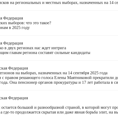
ков на региональных и местных выборах, назначенных на 14 се
ая Федерация
ких выборов: что это такое?
онам в 2025 году
ая Федерация
о в двух регионах нас ждет интрига
щим главам региона составят сильные кандидаты
ская Федерация
гионов на выборах, назначенных на 14 сентября 2025 года
 с правом решающего голоса Елены Маятниковой прекратили до
ода. Она пенсионер органов прокуратуры и 17 лет работала в си
ская Федерация
остается большой и разнообразной страной, в которой могут пр
а где-то продолжается скрытая или даже явная борьба элит, на