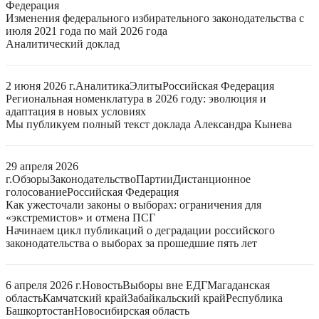
Федерация
Изменения федерального избирательного законодательства с
июля 2021 года по май 2026 года
Аналитический доклад
2 июня 2026 г.
Аналитика
Элиты
Российская Федерация
Региональная номенклатура в 2026 году: эволюция и
адаптация в новых условиях
Мы публикуем полный текст доклада Александра Кынева
29 апреля 2026
г.
Обзоры
Законодательство
Партии
Дистанционное
голосование
Российская Федерация
Как ужесточали законы о выборах: ограничения для
«экстремистов» и отмена ПСГ
Начинаем цикл публикаций о деградации российского
законодательства о выборах за прошедшие пять лет
6 апреля 2026 г.
Новость
Выборы вне ЕДГ
Магаданская
область
Камчатский край
Забайкальский край
Республика
Башкортостан
Новосибирская область