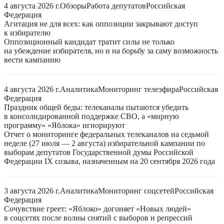
4 августа 2026 г.
Обзоры
Работа депутатов
Российская
Федерация
Агитация не для всех: как оппозиции закрывают доступ
к избирателю
Оппозиционный кандидат тратит силы не только
на убеждение избирателя, но и на борьбу за саму возможность
вести кампанию
4 августа 2026 г.
Аналитика
Мониторинг телеэфира
Российская
Федерация
Праздник общей беды: телеканалы пытаются убедить
в консолидированной поддержке СВО, а «мирную
программу» «Яблока» игнорируют
Отчет о мониторинге федеральных телеканалов на седьмой
неделе (27 июля — 2 августа) избирательной кампании по
выборам депутатов Государственной думы Российской
Федерации IX созыва, назначенным на 20 сентября 2026 года
3 августа 2026 г.
Аналитика
Мониторинг соцсетей
Российская
Федерация
Сочувствие греет: «Яблоко» догоняет «Новых людей»
в соцсетях после волны снятий с выборов и репрессий