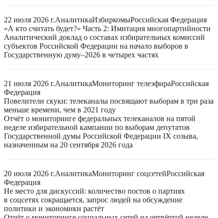
22 июля 2026 г.
Аналитика
Избиркомы
Российская Федерация
«А кто считать будет?» Часть 2: Имитация многопартийности
Аналитический доклад о составах избирательных комиссий
субъектов Российской Федерации на начало выборов в
Государственную думу–2026 в четырех частях
21 июля 2026 г.
Аналитика
Мониторинг телеэфира
Российская
Федерация
Повелители скуки: телеканалы посвящают выборам в три раза
меньше времени, чем в 2021 году
Отчёт о мониторинге федеральных телеканалов на пятой
неделе избирательной кампании по выборам депутатов
Государственной думы Российской Федерации IX созыва,
назначенным на 20 сентября 2026 года
20 июля 2026 г.
Аналитика
Мониторинг соцсетей
Российская
Федерация
Не место для дискуссий: количество постов о партиях
в соцсетях сокращается, запрос людей на обсуждение
политики и экономики растёт
Отчёт о мониторинге социальных сетей на четвёртой неделе