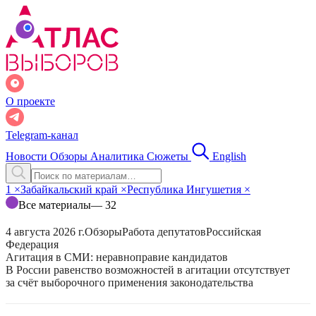
О проекте
Telegram-канал
Новости
Обзоры
Аналитика
Сюжеты
English
1
×
Забайкальский край
×
Республика Ингушетия
×
Все материалы
— 32
4 августа 2026 г.
Обзоры
Работа депутатов
Российская
Федерация
Агитация в СМИ: неравноправие кандидатов
В России равенство возможностей в агитации отсутствует
за счёт выборочного применения законодательства