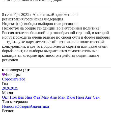
8 сентября 2025 г.
Аналитика
Выдвижение и
регистрация
Российская Федерация
Индекс (не)свободы выборов глав регионов
Несмотря на общие тенденции во внутренней политике,
Россия остается большой и разнообразной страной, в которой
могут проходить очень разные по своей сути и форме выборы
— где-то уже пару десятилетий нет никакой политической
конкуренции, а где-то продолжается скрытая или даже явная
борьба элит, на выборы выдвигаются самостоятельные
кандидаты, которые противостоят действующим главам
регионов.
Фильтры (3)
▾
Фильтры
Сбросить всё
Год
2026
2025
Месяц
Окт
Ноя
Дек
Янв
Фев
Мар
Апр
Май
Июн
Июл
Авг
Сен
Тип материала
Новость
Обзоры
Аналитика
Регион