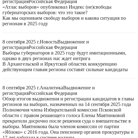
регистрация
Российская Федерация
«Атлас выборов» опубликовал Индекс (не)свободы
губернаторских выборов: что это такое?
Как мы оцениваем свободу выборов и какова ситуация по
регионам в 2025 году
8 сентября 2025 г.
Новость
Выдвижение и
регистрация
Российская Федерация
Выборы губернаторов в 2025 году будут имитационными,
однако в двух регионах нас ждет интрига
В Архангельской и Иркутской областях конкуренцию
действующим главам региона составят сильные кандидаты
8 сентября 2025 г.
Аналитика
Выдвижение и
регистрация
Российская Федерация
Обзор итогов выдвижения и регистрации кандидатов в главы
регионов на выборах, назначенных на 14 сентября 2025 года
Полномочия члена Избирательной комиссии Псковской
области с правом решающего голоса Елены Маятниковой
прекратили досрочно после решения суда о вмешательстве в
выборы. Маятникова была членом комиссии от партии
«Яблоко» с 2016 года. Она пенсионер органов прокуратуры и
17 лет работала в системе надзора.