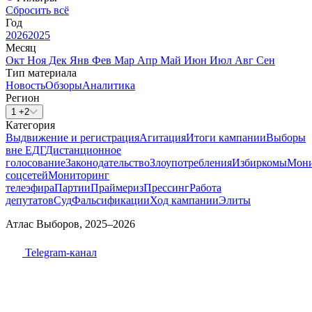
Сбросить всё
Год
2026
2025
Месяц
Окт
Ноя
Дек
Янв
Фев
Мар
Апр
Май
Июн
Июл
Авг
Сен
Тип материала
Новость
Обзоры
Аналитика
Регион
1 +2
Категория
Выдвижение и регистрация
Агитация
Итоги кампании
Выборы
вне ЕДГ
Дистанционное
голосование
Законодательство
Злоупотребления
Избиркомы
Мони
соцсетей
Мониторинг
телеэфира
Партии
Праймериз
Прессинг
Работа
депутатов
Суд
Фальсификации
Ход кампании
Элиты
Атлас Выборов, 2025–2026
Telegram-канал