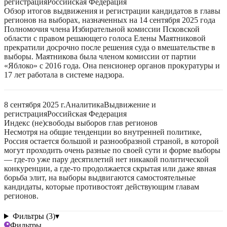
регистрация
Российская Федерация
Обзор итогов выдвижения и регистрации кандидатов в главы
регионов на выборах, назначенных на 14 сентября 2025 года
Полномочия члена Избирательной комиссии Псковской
области с правом решающего голоса Елены Маятниковой
прекратили досрочно после решения суда о вмешательстве в
выборы. Маятникова была членом комиссии от партии
«Яблоко» с 2016 года. Она пенсионер органов прокуратуры и
17 лет работала в системе надзора.
8 сентября 2025 г.
Аналитика
Выдвижение и
регистрация
Российская Федерация
Индекс (не)свободы выборов глав регионов
Несмотря на общие тенденции во внутренней политике,
Россия остается большой и разнообразной страной, в которой
могут проходить очень разные по своей сути и форме выборы
— где-то уже пару десятилетий нет никакой политической
конкуренции, а где-то продолжается скрытая или даже явная
борьба элит, на выборы выдвигаются самостоятельные
кандидаты, которые противостоят действующим главам
регионов.
Фильтры (3)
▾
Фильтры