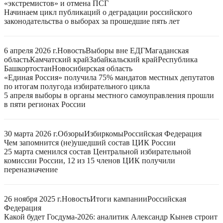
«экстремистов» и отмена ПСГ
Начинаем цикл публикаций о деградации российского
законодательства о выборах за прошедшие пять лет
6 апреля 2026 г.
Новость
Выборы вне ЕДГ
Магаданская
область
Камчатский край
Забайкальский край
Республика
Башкортостан
Новосибирская область
«Единая Россия» получила 75% мандатов местных депутатов
по итогам полугода избирательного цикла
5 апреля выборы в органы местного самоуправления прошли
в пяти регионах России
30 марта 2026 г.
Обзоры
Избиркомы
Российская Федерация
Чем запомнится (не)ушедший состав ЦИК России
25 марта сменился состав Центральной избирательной
комиссии России, 12 из 15 членов ЦИК получили
переназначение
26 ноября 2025 г.
Новость
Итоги кампании
Российская
Федерация
Какой будет Госдума-2026: аналитик Александр Кынев строит