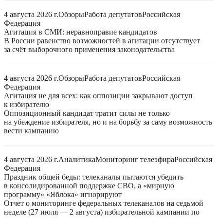
4 августа 2026 г.
Обзоры
Работа депутатов
Российская
Федерация
Агитация в СМИ: неравноправие кандидатов
В России равенство возможностей в агитации отсутствует
за счёт выборочного применения законодательства
4 августа 2026 г.
Обзоры
Работа депутатов
Российская
Федерация
Агитация не для всех: как оппозиции закрывают доступ
к избирателю
Оппозиционный кандидат тратит силы не только
на убеждение избирателя, но и на борьбу за саму возможность
вести кампанию
4 августа 2026 г.
Аналитика
Мониторинг телеэфира
Российская
Федерация
Праздник общей беды: телеканалы пытаются убедить
в консолидированной поддержке СВО, а «мирную
программу» «Яблока» игнорируют
Отчет о мониторинге федеральных телеканалов на седьмой
неделе (27 июля — 2 августа) избирательной кампании по