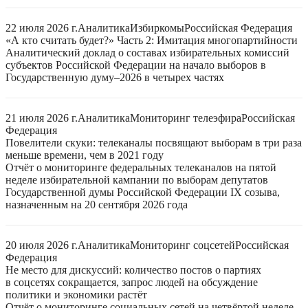
22 июля 2026 г.
Аналитика
Избиркомы
Российская Федерация
«А кто считать будет?» Часть 2: Имитация многопартийности
Аналитический доклад о составах избирательных комиссий
субъектов Российской Федерации на начало выборов в
Государственную думу–2026 в четырех частях
21 июля 2026 г.
Аналитика
Мониторинг телеэфира
Российская
Федерация
Повелители скуки: телеканалы посвящают выборам в три раза
меньше времени, чем в 2021 году
Отчёт о мониторинге федеральных телеканалов на пятой
неделе избирательной кампании по выборам депутатов
Государственной думы Российской Федерации IX созыва,
назначенным на 20 сентября 2026 года
20 июля 2026 г.
Аналитика
Мониторинг соцсетей
Российская
Федерация
Не место для дискуссий: количество постов о партиях
в соцсетях сокращается, запрос людей на обсуждение
политики и экономики растёт
Отчёт о мониторинге социальных сетей на четвёртой неделе