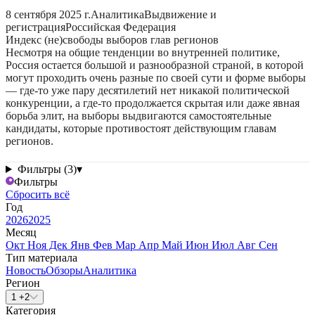
8 сентября 2025 г.
Аналитика
Выдвижение и
регистрация
Российская Федерация
Индекс (не)свободы выборов глав регионов
Несмотря на общие тенденции во внутренней политике,
Россия остается большой и разнообразной страной, в которой
могут проходить очень разные по своей сути и форме выборы
— где-то уже пару десятилетий нет никакой политической
конкуренции, а где-то продолжается скрытая или даже явная
борьба элит, на выборы выдвигаются самостоятельные
кандидаты, которые противостоят действующим главам
регионов.
Фильтры (3)
▾
Фильтры
Сбросить всё
Год
2026
2025
Месяц
Окт
Ноя
Дек
Янв
Фев
Мар
Апр
Май
Июн
Июл
Авг
Сен
Тип материала
Новость
Обзоры
Аналитика
Регион
1 +2
Категория