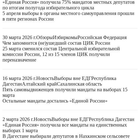
«Единая Россия» получила 75% мандатов местных депутатов
по итогам полугода избирательного цикла
5 апреля выборы в органы местного самоуправления прошли
в пяти регионах России
30 марта 2026 г.
Обзоры
Избиркомы
Российская Федерация
Чем запомнится (не)ушедший состав ЦИК России
25 марта сменился состав Центральной избирательной
комиссии России, 12 из 15 членов ЦИК получили
переназначение
16 марта 2026 г.
Новость
Выборы вне ЕДГ
Республика
Дагестан
Алтайский край
Сахалинская область
Пять самовыдвиженцев получили мандаты на выборах 15
марта
Остальные мандаты достались «Единой России»
2 марта 2026 г.
Новость
Выборы вне ЕДГ
Республика Дагестан
«Единая Россия» получила все мандаты на единственных
выборах 1 марта
В Дагестане выбирали депутатов в Нахкинском сельсовете