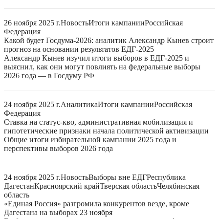
26 ноября 2025 г.
Новость
Итоги кампании
Российская
Федерация
Какой будет Госдума-2026: аналитик Александр Кынев строит
прогноз на основании результатов ЕДГ-2025
Александр Кынев изучил итоги выборов в ЕДГ-2025 и
выяснил, как они могут повлиять на федеральные выборы
2026 года — в Госдуму РФ
24 ноября 2025 г.
Аналитика
Итоги кампании
Российская
Федерация
Ставка на статус-кво, административная мобилизация и
гипотетические признаки начала политической активизации
Общие итоги избирательной кампании 2025 года и
перспективы выборов 2026 года
24 ноября 2025 г.
Новость
Выборы вне ЕДГ
Республика
Дагестан
Красноярский край
Тверская область
Челябинская
область
«Единая Россия» разгромила конкурентов везде, кроме
Дагестана на выборах 23 ноября