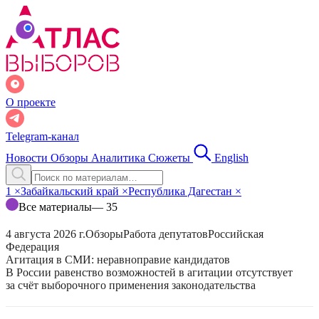
О проекте
Telegram-канал
Новости
Обзоры
Аналитика
Сюжеты
English
1
×
Забайкальский край
×
Республика Дагестан
×
Все материалы
— 35
4 августа 2026 г.
Обзоры
Работа депутатов
Российская
Федерация
Агитация в СМИ: неравноправие кандидатов
В России равенство возможностей в агитации отсутствует
за счёт выборочного применения законодательства