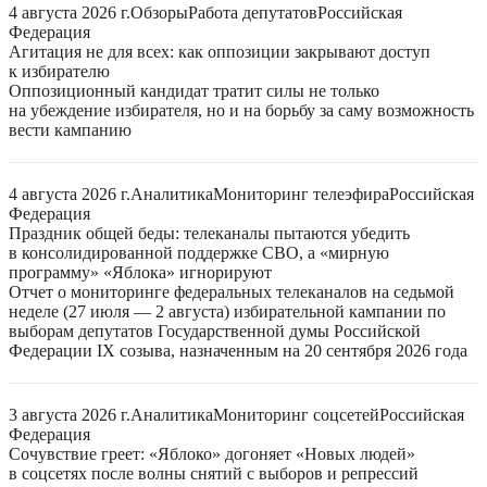
4 августа 2026 г.
Обзоры
Работа депутатов
Российская
Федерация
Агитация не для всех: как оппозиции закрывают доступ
к избирателю
Оппозиционный кандидат тратит силы не только
на убеждение избирателя, но и на борьбу за саму возможность
вести кампанию
4 августа 2026 г.
Аналитика
Мониторинг телеэфира
Российская
Федерация
Праздник общей беды: телеканалы пытаются убедить
в консолидированной поддержке СВО, а «мирную
программу» «Яблока» игнорируют
Отчет о мониторинге федеральных телеканалов на седьмой
неделе (27 июля — 2 августа) избирательной кампании по
выборам депутатов Государственной думы Российской
Федерации IX созыва, назначенным на 20 сентября 2026 года
3 августа 2026 г.
Аналитика
Мониторинг соцсетей
Российская
Федерация
Сочувствие греет: «Яблоко» догоняет «Новых людей»
в соцсетях после волны снятий с выборов и репрессий