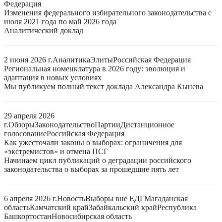
Федерация
Изменения федерального избирательного законодательства с
июля 2021 года по май 2026 года
Аналитический доклад
2 июня 2026 г.
Аналитика
Элиты
Российская Федерация
Региональная номенклатура в 2026 году: эволюция и
адаптация в новых условиях
Мы публикуем полный текст доклада Александра Кынева
29 апреля 2026
г.
Обзоры
Законодательство
Партии
Дистанционное
голосование
Российская Федерация
Как ужесточали законы о выборах: ограничения для
«экстремистов» и отмена ПСГ
Начинаем цикл публикаций о деградации российского
законодательства о выборах за прошедшие пять лет
6 апреля 2026 г.
Новость
Выборы вне ЕДГ
Магаданская
область
Камчатский край
Забайкальский край
Республика
Башкортостан
Новосибирская область