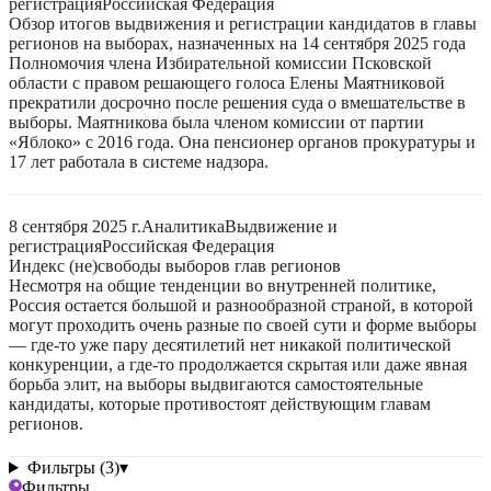
регистрация
Российская Федерация
Обзор итогов выдвижения и регистрации кандидатов в главы
регионов на выборах, назначенных на 14 сентября 2025 года
Полномочия члена Избирательной комиссии Псковской
области с правом решающего голоса Елены Маятниковой
прекратили досрочно после решения суда о вмешательстве в
выборы. Маятникова была членом комиссии от партии
«Яблоко» с 2016 года. Она пенсионер органов прокуратуры и
17 лет работала в системе надзора.
8 сентября 2025 г.
Аналитика
Выдвижение и
регистрация
Российская Федерация
Индекс (не)свободы выборов глав регионов
Несмотря на общие тенденции во внутренней политике,
Россия остается большой и разнообразной страной, в которой
могут проходить очень разные по своей сути и форме выборы
— где-то уже пару десятилетий нет никакой политической
конкуренции, а где-то продолжается скрытая или даже явная
борьба элит, на выборы выдвигаются самостоятельные
кандидаты, которые противостоят действующим главам
регионов.
Фильтры (3)
▾
Фильтры