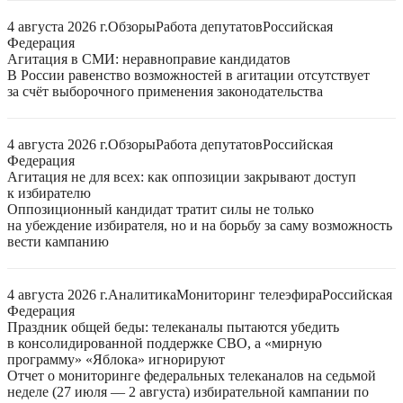
4 августа 2026 г.
Обзоры
Работа депутатов
Российская
Федерация
Агитация в СМИ: неравноправие кандидатов
В России равенство возможностей в агитации отсутствует
за счёт выборочного применения законодательства
4 августа 2026 г.
Обзоры
Работа депутатов
Российская
Федерация
Агитация не для всех: как оппозиции закрывают доступ
к избирателю
Оппозиционный кандидат тратит силы не только
на убеждение избирателя, но и на борьбу за саму возможность
вести кампанию
4 августа 2026 г.
Аналитика
Мониторинг телеэфира
Российская
Федерация
Праздник общей беды: телеканалы пытаются убедить
в консолидированной поддержке СВО, а «мирную
программу» «Яблока» игнорируют
Отчет о мониторинге федеральных телеканалов на седьмой
неделе (27 июля — 2 августа) избирательной кампании по