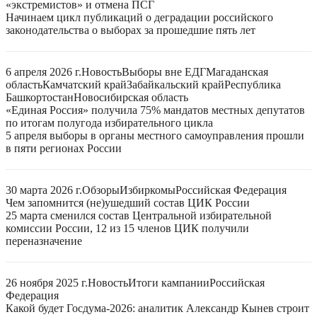
«экстремистов» и отмена ПСГ
Начинаем цикл публикаций о деградации российского
законодательства о выборах за прошедшие пять лет
6 апреля 2026 г.
Новость
Выборы вне ЕДГ
Магаданская
область
Камчатский край
Забайкальский край
Республика
Башкортостан
Новосибирская область
«Единая Россия» получила 75% мандатов местных депутатов
по итогам полугода избирательного цикла
5 апреля выборы в органы местного самоуправления прошли
в пяти регионах России
30 марта 2026 г.
Обзоры
Избиркомы
Российская Федерация
Чем запомнится (не)ушедший состав ЦИК России
25 марта сменился состав Центральной избирательной
комиссии России, 12 из 15 членов ЦИК получили
переназначение
26 ноября 2025 г.
Новость
Итоги кампании
Российская
Федерация
Какой будет Госдума-2026: аналитик Александр Кынев строит