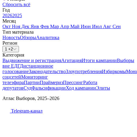
Сбросить всё
Год
2026
2025
Месяц
Окт
Ноя
Дек
Янв
Фев
Мар
Апр
Май
Июн
Июл
Авг
Сен
Тип материала
Новость
Обзоры
Аналитика
Регион
1 +2
Категория
Выдвижение и регистрация
Агитация
Итоги кампании
Выборы
вне ЕДГ
Дистанционное
голосование
Законодательство
Злоупотребления
Избиркомы
Мони
соцсетей
Мониторинг
телеэфира
Партии
Праймериз
Прессинг
Работа
депутатов
Суд
Фальсификации
Ход кампании
Элиты
Атлас Выборов, 2025–2026
Telegram-канал