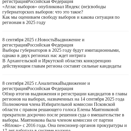
регистрация
Российская Федерация
«Атлас выборов» опубликовал Индекс (не)свободы
губернаторских выборов: что это такое?
Как мы оцениваем свободу выборов и какова ситуация по
регионам в 2025 году
8 сентября 2025 г.
Новость
Выдвижение и
регистрация
Российская Федерация
Выборы губернаторов в 2025 году будут имитационными,
однако в двух регионах нас ждет интрига
В Архангельской и Иркутской областях конкуренцию
действующим главам региона составят сильные кандидаты
8 сентября 2025 г.
Аналитика
Выдвижение и
регистрация
Российская Федерация
Обзор итогов выдвижения и регистрации кандидатов в главы
регионов на выборах, назначенных на 14 сентября 2025 года
Полномочия члена Избирательной комиссии Псковской
области с правом решающего голоса Елены Маятниковой
прекратили досрочно после решения суда о вмешательстве в
выборы. Маятникова была членом комиссии от партии
«Яблоко» с 2016 года. Она пенсионер органов прокуратуры и
17 лет работала в системе надзора.