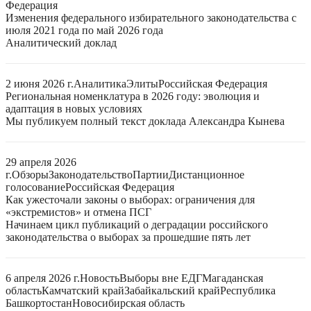
Федерация
Изменения федерального избирательного законодательства с
июля 2021 года по май 2026 года
Аналитический доклад
2 июня 2026 г.
Аналитика
Элиты
Российская Федерация
Региональная номенклатура в 2026 году: эволюция и
адаптация в новых условиях
Мы публикуем полный текст доклада Александра Кынева
29 апреля 2026
г.
Обзоры
Законодательство
Партии
Дистанционное
голосование
Российская Федерация
Как ужесточали законы о выборах: ограничения для
«экстремистов» и отмена ПСГ
Начинаем цикл публикаций о деградации российского
законодательства о выборах за прошедшие пять лет
6 апреля 2026 г.
Новость
Выборы вне ЕДГ
Магаданская
область
Камчатский край
Забайкальский край
Республика
Башкортостан
Новосибирская область