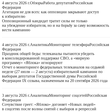
4 августа 2026 г.
Обзоры
Работа депутатов
Российская
Федерация
Агитация не для всех: как оппозиции закрывают доступ
к избирателю
Оппозиционный кандидат тратит силы не только
на убеждение избирателя, но и на борьбу за саму возможность
вести кампанию
4 августа 2026 г.
Аналитика
Мониторинг телеэфира
Российская
Федерация
Праздник общей беды: телеканалы пытаются убедить
в консолидированной поддержке СВО, а «мирную
программу» «Яблока» игнорируют
Отчет о мониторинге федеральных телеканалов на седьмой
неделе (27 июля — 2 августа) избирательной кампании по
выборам депутатов Государственной думы Российской
Федерации IX созыва, назначенным на 20 сентября 2026 года
3 августа 2026 г.
Аналитика
Мониторинг соцсетей
Российская
Федерация
Сочувствие греет: «Яблоко» догоняет «Новых людей»
в соцсетях после волны снятий с выборов и репрессий