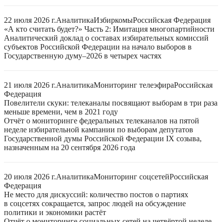
22 июля 2026 г.
Аналитика
Избиркомы
Российская Федерация
«А кто считать будет?» Часть 2: Имитация многопартийности
Аналитический доклад о составах избирательных комиссий
субъектов Российской Федерации на начало выборов в
Государственную думу–2026 в четырех частях
21 июля 2026 г.
Аналитика
Мониторинг телеэфира
Российская
Федерация
Повелители скуки: телеканалы посвящают выборам в три раза
меньше времени, чем в 2021 году
Отчёт о мониторинге федеральных телеканалов на пятой
неделе избирательной кампании по выборам депутатов
Государственной думы Российской Федерации IX созыва,
назначенным на 20 сентября 2026 года
20 июля 2026 г.
Аналитика
Мониторинг соцсетей
Российская
Федерация
Не место для дискуссий: количество постов о партиях
в соцсетях сокращается, запрос людей на обсуждение
политики и экономики растёт
Отчёт о мониторинге социальных сетей на четвёртой неделе