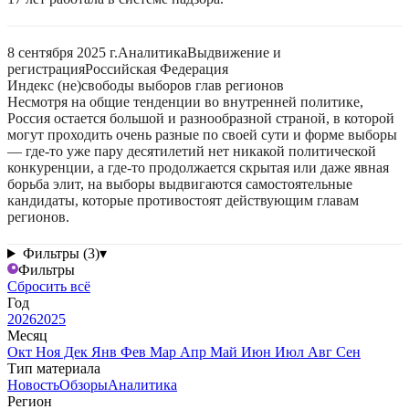
8 сентября 2025 г.
Аналитика
Выдвижение и
регистрация
Российская Федерация
Индекс (не)свободы выборов глав регионов
Несмотря на общие тенденции во внутренней политике,
Россия остается большой и разнообразной страной, в которой
могут проходить очень разные по своей сути и форме выборы
— где-то уже пару десятилетий нет никакой политической
конкуренции, а где-то продолжается скрытая или даже явная
борьба элит, на выборы выдвигаются самостоятельные
кандидаты, которые противостоят действующим главам
регионов.
Фильтры (3)
▾
Фильтры
Сбросить всё
Год
2026
2025
Месяц
Окт
Ноя
Дек
Янв
Фев
Мар
Апр
Май
Июн
Июл
Авг
Сен
Тип материала
Новость
Обзоры
Аналитика
Регион