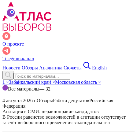
О проекте
Telegram-канал
Новости
Обзоры
Аналитика
Сюжеты
English
1
×
Забайкальский край
×
Московская область
×
Все материалы
— 32
4 августа 2026 г.
Обзоры
Работа депутатов
Российская
Федерация
Агитация в СМИ: неравноправие кандидатов
В России равенство возможностей в агитации отсутствует
за счёт выборочного применения законодательства