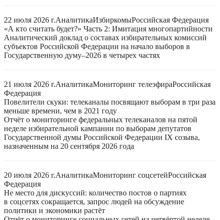
22 июля 2026 г.
Аналитика
Избиркомы
Российская Федерация
«А кто считать будет?» Часть 2: Имитация многопартийности
Аналитический доклад о составах избирательных комиссий
субъектов Российской Федерации на начало выборов в
Государственную думу–2026 в четырех частях
21 июля 2026 г.
Аналитика
Мониторинг телеэфира
Российская
Федерация
Повелители скуки: телеканалы посвящают выборам в три раза
меньше времени, чем в 2021 году
Отчёт о мониторинге федеральных телеканалов на пятой
неделе избирательной кампании по выборам депутатов
Государственной думы Российской Федерации IX созыва,
назначенным на 20 сентября 2026 года
20 июля 2026 г.
Аналитика
Мониторинг соцсетей
Российская
Федерация
Не место для дискуссий: количество постов о партиях
в соцсетях сокращается, запрос людей на обсуждение
политики и экономики растёт
Отчёт о мониторинге социальных сетей на четвёртой неделе