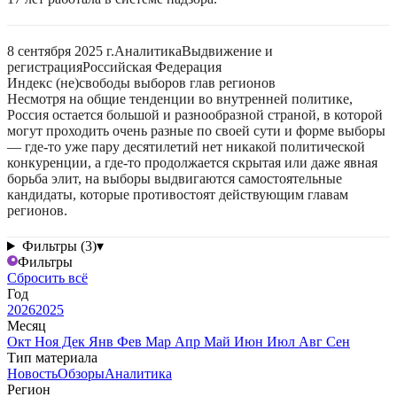
8 сентября 2025 г.
Аналитика
Выдвижение и
регистрация
Российская Федерация
Индекс (не)свободы выборов глав регионов
Несмотря на общие тенденции во внутренней политике,
Россия остается большой и разнообразной страной, в которой
могут проходить очень разные по своей сути и форме выборы
— где-то уже пару десятилетий нет никакой политической
конкуренции, а где-то продолжается скрытая или даже явная
борьба элит, на выборы выдвигаются самостоятельные
кандидаты, которые противостоят действующим главам
регионов.
Фильтры (3)
▾
Фильтры
Сбросить всё
Год
2026
2025
Месяц
Окт
Ноя
Дек
Янв
Фев
Мар
Апр
Май
Июн
Июл
Авг
Сен
Тип материала
Новость
Обзоры
Аналитика
Регион