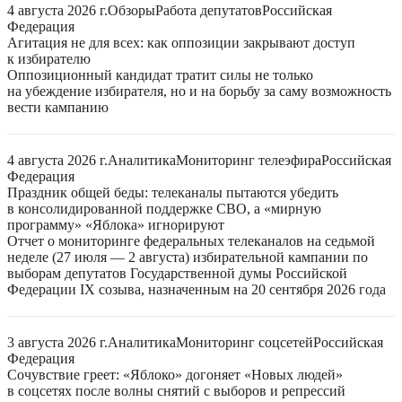
4 августа 2026 г.
Обзоры
Работа депутатов
Российская
Федерация
Агитация не для всех: как оппозиции закрывают доступ
к избирателю
Оппозиционный кандидат тратит силы не только
на убеждение избирателя, но и на борьбу за саму возможность
вести кампанию
4 августа 2026 г.
Аналитика
Мониторинг телеэфира
Российская
Федерация
Праздник общей беды: телеканалы пытаются убедить
в консолидированной поддержке СВО, а «мирную
программу» «Яблока» игнорируют
Отчет о мониторинге федеральных телеканалов на седьмой
неделе (27 июля — 2 августа) избирательной кампании по
выборам депутатов Государственной думы Российской
Федерации IX созыва, назначенным на 20 сентября 2026 года
3 августа 2026 г.
Аналитика
Мониторинг соцсетей
Российская
Федерация
Сочувствие греет: «Яблоко» догоняет «Новых людей»
в соцсетях после волны снятий с выборов и репрессий