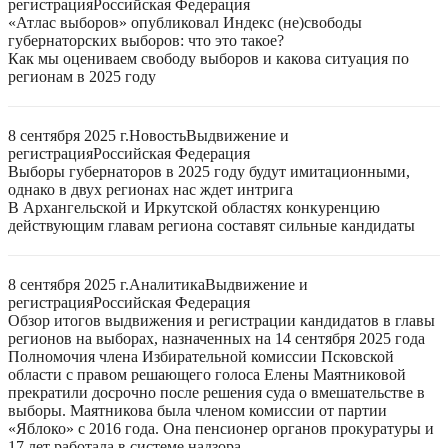
регистрация
Российская Федерация
«Атлас выборов» опубликовал Индекс (не)свободы
губернаторских выборов: что это такое?
Как мы оцениваем свободу выборов и какова ситуация по
регионам в 2025 году
8 сентября 2025 г.
Новость
Выдвижение и
регистрация
Российская Федерация
Выборы губернаторов в 2025 году будут имитационными,
однако в двух регионах нас ждет интрига
В Архангельской и Иркутской областях конкуренцию
действующим главам региона составят сильные кандидаты
8 сентября 2025 г.
Аналитика
Выдвижение и
регистрация
Российская Федерация
Обзор итогов выдвижения и регистрации кандидатов в главы
регионов на выборах, назначенных на 14 сентября 2025 года
Полномочия члена Избирательной комиссии Псковской
области с правом решающего голоса Елены Маятниковой
прекратили досрочно после решения суда о вмешательстве в
выборы. Маятникова была членом комиссии от партии
«Яблоко» с 2016 года. Она пенсионер органов прокуратуры и
17 лет работала в системе надзора.