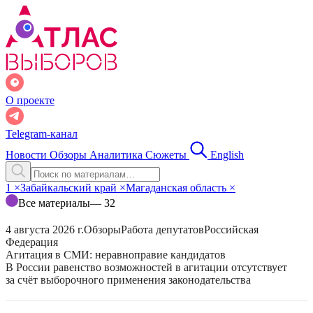
О проекте
Telegram-канал
Новости
Обзоры
Аналитика
Сюжеты
English
1
×
Забайкальский край
×
Магаданская область
×
Все материалы
— 32
4 августа 2026 г.
Обзоры
Работа депутатов
Российская
Федерация
Агитация в СМИ: неравноправие кандидатов
В России равенство возможностей в агитации отсутствует
за счёт выборочного применения законодательства