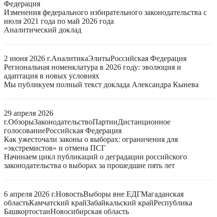
Федерация
Изменения федерального избирательного законодательства с
июля 2021 года по май 2026 года
Аналитический доклад
2 июня 2026 г.
Аналитика
Элиты
Российская Федерация
Региональная номенклатура в 2026 году: эволюция и
адаптация в новых условиях
Мы публикуем полный текст доклада Александра Кынева
29 апреля 2026
г.
Обзоры
Законодательство
Партии
Дистанционное
голосование
Российская Федерация
Как ужесточали законы о выборах: ограничения для
«экстремистов» и отмена ПСГ
Начинаем цикл публикаций о деградации российского
законодательства о выборах за прошедшие пять лет
6 апреля 2026 г.
Новость
Выборы вне ЕДГ
Магаданская
область
Камчатский край
Забайкальский край
Республика
Башкортостан
Новосибирская область