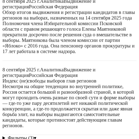
8 сентября 2025 г.
Аналитика
Выдвижение и
регистрация
Российская Федерация
Обзор итогов выдвижения и регистрации кандидатов в главы
регионов на выборах, назначенных на 14 сентября 2025 года
Полномочия члена Избирательной комиссии Псковской
области с правом решающего голоса Елены Маятниковой
прекратили досрочно после решения суда о вмешательстве в
выборы. Маятникова была членом комиссии от партии
«Яблоко» с 2016 года. Она пенсионер органов прокуратуры и
17 лет работала в системе надзора.
8 сентября 2025 г.
Аналитика
Выдвижение и
регистрация
Российская Федерация
Индекс (не)свободы выборов глав регионов
Несмотря на общие тенденции во внутренней политике,
Россия остается большой и разнообразной страной, в которой
могут проходить очень разные по своей сути и форме выборы
— где-то уже пару десятилетий нет никакой политической
конкуренции, а где-то продолжается скрытая или даже явная
борьба элит, на выборы выдвигаются самостоятельные
кандидаты, которые противостоят действующим главам
регионов.
Фильтры (3)
▾