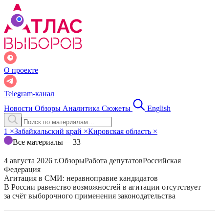
О проекте
Telegram-канал
Новости
Обзоры
Аналитика
Сюжеты
English
1
×
Забайкальский край
×
Кировская область
×
Все материалы
— 33
4 августа 2026 г.
Обзоры
Работа депутатов
Российская
Федерация
Агитация в СМИ: неравноправие кандидатов
В России равенство возможностей в агитации отсутствует
за счёт выборочного применения законодательства