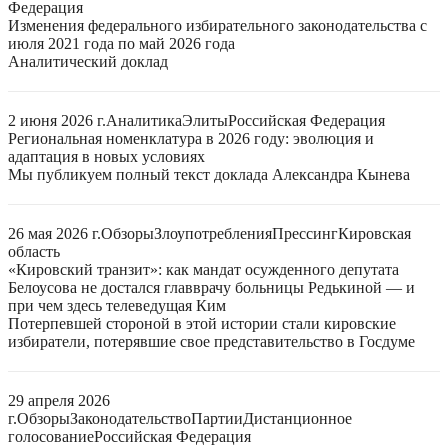
Федерация
Изменения федерального избирательного законодательства с
июля 2021 года по май 2026 года
Аналитический доклад
2 июня 2026 г.
Аналитика
Элиты
Российская Федерация
Региональная номенклатура в 2026 году: эволюция и
адаптация в новых условиях
Мы публикуем полный текст доклада Александра Кынева
26 мая 2026 г.
Обзоры
Злоупотребления
Прессинг
Кировская
область
«Кировский транзит»: как мандат осужденного депутата
Белоусова не достался главврачу больницы Редькиной — и
при чем здесь телеведущая Ким
Потерпевшей стороной в этой истории стали кировские
избиратели, потерявшие свое представительство в Госдуме
29 апреля 2026
г.
Обзоры
Законодательство
Партии
Дистанционное
голосование
Российская Федерация