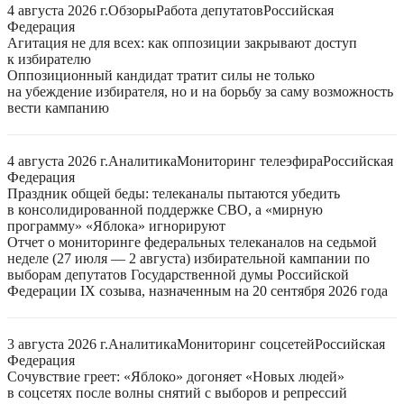
4 августа 2026 г.
Обзоры
Работа депутатов
Российская
Федерация
Агитация не для всех: как оппозиции закрывают доступ
к избирателю
Оппозиционный кандидат тратит силы не только
на убеждение избирателя, но и на борьбу за саму возможность
вести кампанию
4 августа 2026 г.
Аналитика
Мониторинг телеэфира
Российская
Федерация
Праздник общей беды: телеканалы пытаются убедить
в консолидированной поддержке СВО, а «мирную
программу» «Яблока» игнорируют
Отчет о мониторинге федеральных телеканалов на седьмой
неделе (27 июля — 2 августа) избирательной кампании по
выборам депутатов Государственной думы Российской
Федерации IX созыва, назначенным на 20 сентября 2026 года
3 августа 2026 г.
Аналитика
Мониторинг соцсетей
Российская
Федерация
Сочувствие греет: «Яблоко» догоняет «Новых людей»
в соцсетях после волны снятий с выборов и репрессий