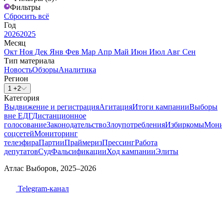
Фильтры
Сбросить всё
Год
2026
2025
Месяц
Окт
Ноя
Дек
Янв
Фев
Мар
Апр
Май
Июн
Июл
Авг
Сен
Тип материала
Новость
Обзоры
Аналитика
Регион
1 +2
Категория
Выдвижение и регистрация
Агитация
Итоги кампании
Выборы
вне ЕДГ
Дистанционное
голосование
Законодательство
Злоупотребления
Избиркомы
Мони
соцсетей
Мониторинг
телеэфира
Партии
Праймериз
Прессинг
Работа
депутатов
Суд
Фальсификации
Ход кампании
Элиты
Атлас Выборов, 2025–2026
Telegram-канал