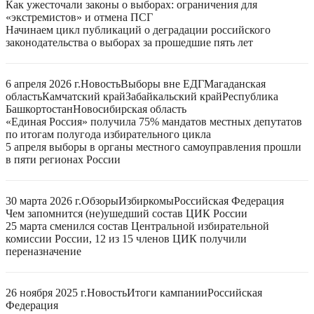
Как ужесточали законы о выборах: ограничения для
«экстремистов» и отмена ПСГ
Начинаем цикл публикаций о деградации российского
законодательства о выборах за прошедшие пять лет
6 апреля 2026 г.
Новость
Выборы вне ЕДГ
Магаданская
область
Камчатский край
Забайкальский край
Республика
Башкортостан
Новосибирская область
«Единая Россия» получила 75% мандатов местных депутатов
по итогам полугода избирательного цикла
5 апреля выборы в органы местного самоуправления прошли
в пяти регионах России
30 марта 2026 г.
Обзоры
Избиркомы
Российская Федерация
Чем запомнится (не)ушедший состав ЦИК России
25 марта сменился состав Центральной избирательной
комиссии России, 12 из 15 членов ЦИК получили
переназначение
26 ноября 2025 г.
Новость
Итоги кампании
Российская
Федерация