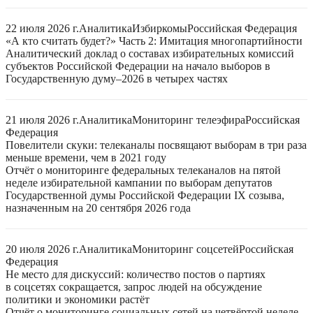
22 июля 2026 г.
Аналитика
Избиркомы
Российская Федерация
«А кто считать будет?» Часть 2: Имитация многопартийности
Аналитический доклад о составах избирательных комиссий
субъектов Российской Федерации на начало выборов в
Государственную думу–2026 в четырех частях
21 июля 2026 г.
Аналитика
Мониторинг телеэфира
Российская
Федерация
Повелители скуки: телеканалы посвящают выборам в три раза
меньше времени, чем в 2021 году
Отчёт о мониторинге федеральных телеканалов на пятой
неделе избирательной кампании по выборам депутатов
Государственной думы Российской Федерации IX созыва,
назначенным на 20 сентября 2026 года
20 июля 2026 г.
Аналитика
Мониторинг соцсетей
Российская
Федерация
Не место для дискуссий: количество постов о партиях
в соцсетях сокращается, запрос людей на обсуждение
политики и экономики растёт
Отчёт о мониторинге социальных сетей на четвёртой неделе