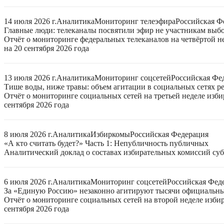
14 июля 2026 г.
Аналитика
Мониторинг телеэфира
Российская Ф
Главные люди: телеканалы посвятили эфир не участникам выб
Отчёт о мониторинге федеральных телеканалов на четвёртой 
на 20 сентября 2026 года
13 июля 2026 г.
Аналитика
Мониторинг соцсетей
Российская Фе
Тише воды, ниже травы: объем агитации в социальных сетях ре
Отчёт о мониторинге социальных сетей на третьей неделе изб
сентября 2026 года
8 июля 2026 г.
Аналитика
Избиркомы
Российская Федерация
«А кто считать будет?» Часть 1: Непубличность публичных
Аналитический доклад о составах избирательных комиссий суб
6 июля 2026 г.
Аналитика
Мониторинг соцсетей
Российская Фед
За «Единую Россию» незаконно агитируют тысячи официальн
Отчёт о мониторинге социальных сетей на второй неделе изби
сентября 2026 года