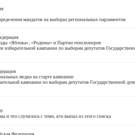
ия
спределения мандатов на выборах региональных парламентов
едерация
езды «Яблока», «Родины» и Партии пенсионеров
ле избирательной кампании по выборам депутатов Государствен
дерация
циальных медиа на старте кампании
ирательной кампании по выборам депутатов Государственной ду
26
ы и что случилось с теми, кто выпал из этого списка
йская Федерация