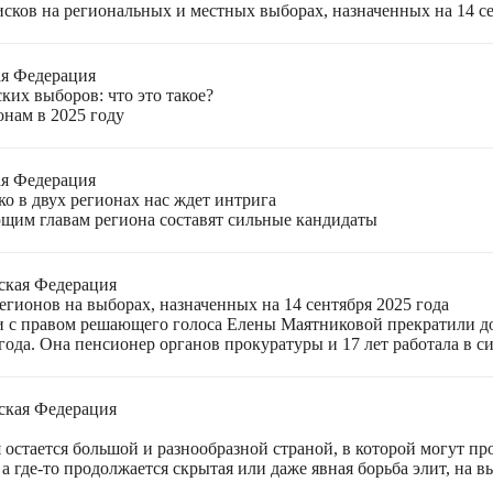
ков на региональных и местных выборах, назначенных на 14 се
ая Федерация
ких выборов: что это такое?
онам в 2025 году
ая Федерация
о в двух регионах нас ждет интрига
щим главам региона составят сильные кандидаты
ская Федерация
гионов на выборах, назначенных на 14 сентября 2025 года
 с правом решающего голоса Елены Маятниковой прекратили до
ода. Она пенсионер органов прокуратуры и 17 лет работала в си
ская Федерация
остается большой и разнообразной страной, в которой могут пр
а где-то продолжается скрытая или даже явная борьба элит, на