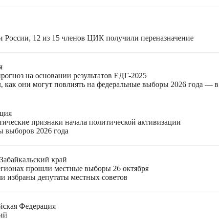
и России, 12 из 15 членов ЦИК получили переназначение
я
прогноз на основании результатов ЕДГ-2025
, как они могут повлиять на федеральные выборы 2026 года — 
ация
етические признаки начала политической активизации
ы выборов 2026 года
Забайкальский край
егионах прошли местные выборы 26 октября
ли избраны депутаты местных советов
йская Федерация
ий