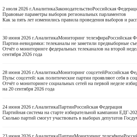
2 июля 2026 г.
Аналитика
Законодательство
Российская Федерац
Правовые параметры выборов региональных парламентов
Как за пять лет изменились правила проведения выборов и ра
30 июня 2026 г.
Аналитика
Мониторинг телеэфира
Российская Ф
Партии-невидимки: телеканалы не заметили предвыборные съ
Отчёт о мониторинге федеральных телеканалов на второй неде
сентября 2026 года
28 июня 2026 г.
Аналитика
Мониторинг соцсетей
Российская Фе
Пульс соцсетей: как политические партии проявляют себя в со
Отчёт о мониторинге социальных сетей на первой неделе изб
на 20 сентября 2026 года
24 июня 2026 г.
Аналитика
Партии
Российская Федерация
Партийная система на старте избирательной кампании ЕДГ-20
Сколько партий смогут участвовать в выборах депутатов Госдум
23 июня 2026 г.
Аналитика
Партии
Мониторинг телеэфира
Росси