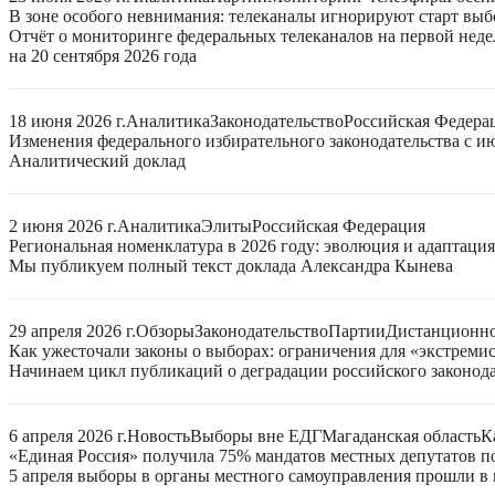
В зоне особого невнимания: телеканалы игнорируют старт выб
Отчёт о мониторинге федеральных телеканалов на первой нед
на 20 сентября 2026 года
18 июня 2026 г.
Аналитика
Законодательство
Российская Федера
Изменения федерального избирательного законодательства с ию
Аналитический доклад
2 июня 2026 г.
Аналитика
Элиты
Российская Федерация
Региональная номенклатура в 2026 году: эволюция и адаптаци
Мы публикуем полный текст доклада Александра Кынева
29 апреля 2026 г.
Обзоры
Законодательство
Партии
Дистанционно
Как ужесточали законы о выборах: ограничения для «экстреми
Начинаем цикл публикаций о деградации российского законода
6 апреля 2026 г.
Новость
Выборы вне ЕДГ
Магаданская область
К
«Единая Россия» получила 75% мандатов местных депутатов по
5 апреля выборы в органы местного самоуправления прошли в 