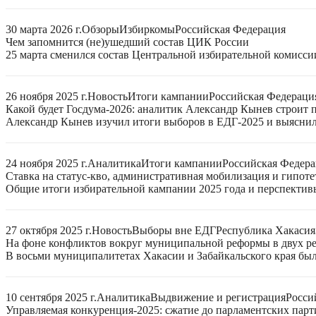
30 марта 2026 г.
Обзоры
Избиркомы
Российская Федерация
Чем запомнится (не)ушедший состав ЦИК России
25 марта сменился состав Центральной избирательной комисси
26 ноября 2025 г.
Новость
Итоги кампании
Российская Федераци
Какой будет Госдума-2026: аналитик Александр Кынев строит 
Александр Кынев изучил итоги выборов в ЕДГ-2025 и выяснил
24 ноября 2025 г.
Аналитика
Итоги кампании
Российская Федер
Ставка на статус-кво, административная мобилизация и гипот
Общие итоги избирательной кампании 2025 года и перспектив
27 октября 2025 г.
Новость
Выборы вне ЕДГ
Республика Хакасия
На фоне конфликтов вокруг муниципальной реформы в двух р
В восьми муниципалитетах Хакасии и Забайкальского края бы
10 сентября 2025 г.
Аналитика
Выдвижение и регистрация
Росси
Управляемая конкуренция-2025: сжатие до парламентских парт