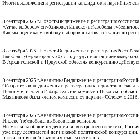
Итоги выдвижения и регистрации кандидатов и партийных спис
8 сентября 2025 г.
Новость
Выдвижение и регистрация
Российск
«Атлас выборов» опубликовал Индекс (не)свободы губернаторс
Как мы оцениваем свободу выборов и какова ситуация по реги
8 сентября 2025 г.
Новость
Выдвижение и регистрация
Российск
Выборы губернаторов в 2025 году будут имитационными, однак
В Архангельской и Иркутской областях конкуренцию действую
8 сентября 2025 г.
Аналитика
Выдвижение и регистрация
Россий
Обзор итогов выдвижения и регистрации кандидатов в главы ре
Полномочия члена Избирательной комиссии Псковской области
Маятникова была членом комиссии от партии «Яблоко» с 2016 г
8 сентября 2025 г.
Аналитика
Выдвижение и регистрация
Россий
Индекс (не)свободы выборов глав регионов
Несмотря на общие тенденции во внутренней политике, Россия 
уже пару десятилетий нет никакой политической конкуренции, 
противостоят действующим главам регионов.