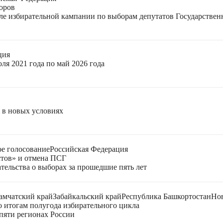
оров
еле избирательной кампании по выборам депутатов Государстве
ция
ля 2021 года по май 2026 года
я в новых условиях
е голосование
Российская Федерация
стов» и отмена ПСГ
тельства о выборах за прошедшие пять лет
амчатский край
Забайкальский край
Республика Башкортостан
Нов
 итогам полугода избирательного цикла
пяти регионах России