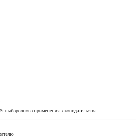
я
чёт выборочного применения законодательства
я
ирателю