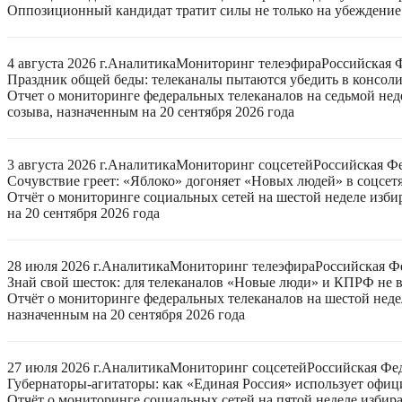
Оппозиционный кандидат тратит силы не только на убеждение 
4 августа 2026 г.
Аналитика
Мониторинг телеэфира
Российская 
Праздник общей беды: телеканалы пытаются убедить в консо
Отчет о мониторинге федеральных телеканалов на седьмой нед
созыва, назначенным на 20 сентября 2026 года
3 августа 2026 г.
Аналитика
Мониторинг соцсетей
Российская Ф
Сочувствие греет: «Яблоко» догоняет «Новых людей» в соцсет
Отчёт о мониторинге социальных сетей на шестой неделе изб
на 20 сентября 2026 года
28 июля 2026 г.
Аналитика
Мониторинг телеэфира
Российская Ф
Знай свой шесток: для телеканалов «Новые люди» и КПРФ не в
Отчёт о мониторинге федеральных телеканалов на шестой неде
назначенным на 20 сентября 2026 года
27 июля 2026 г.
Аналитика
Мониторинг соцсетей
Российская Фе
Губернаторы-агитаторы: как «Единая Россия» использует офи
Отчёт о мониторинге социальных сетей на пятой неделе избир