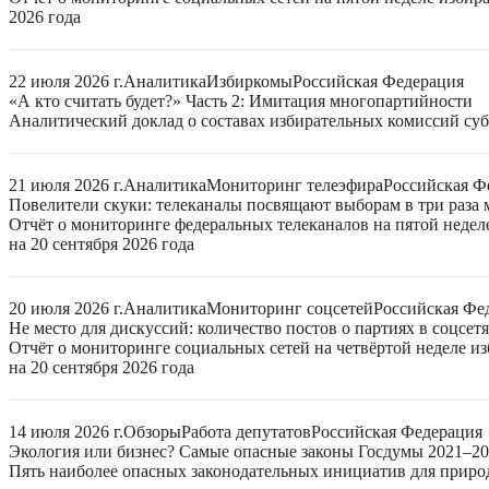
2026 года
22 июля 2026 г.
Аналитика
Избиркомы
Российская Федерация
«А кто считать будет?» Часть 2: Имитация многопартийности
Аналитический доклад о составах избирательных комиссий суб
21 июля 2026 г.
Аналитика
Мониторинг телеэфира
Российская Ф
Повелители скуки: телеканалы посвящают выборам в три раза 
Отчёт о мониторинге федеральных телеканалов на пятой неде
на 20 сентября 2026 года
20 июля 2026 г.
Аналитика
Мониторинг соцсетей
Российская Фе
Не место для дискуссий: количество постов о партиях в соцсет
Отчёт о мониторинге социальных сетей на четвёртой неделе 
на 20 сентября 2026 года
14 июля 2026 г.
Обзоры
Работа депутатов
Российская Федерация
Экология или бизнес? Самые опасные законы Госдумы 2021–2
Пять наиболее опасных законодательных инициатив для приро