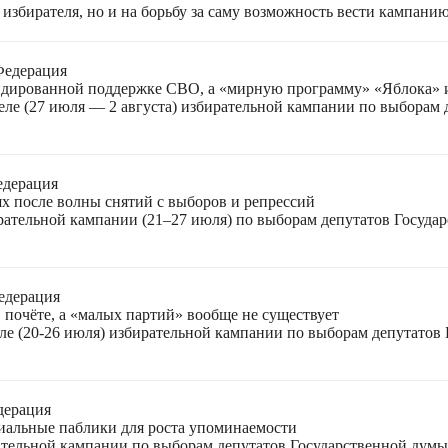
избирателя, но и на борьбу за саму возможность вести кампани
Федерация
лидированной поддержке СВО, а «мирную программу» «Яблока»
еле (27 июля — 2 августа) избирательной кампании по выборам
едерация
ях после волны снятий с выборов и репрессий
ирательной кампании (21–27 июля) по выборам депутатов Госуда
едерация
 почёте, а «малых партий» вообще не существует
ле (20-26 июля) избирательной кампании по выборам депутатов
дерация
циальные паблики для роста упоминаемости
ательной кампании по выборам депутатов Государственной думы