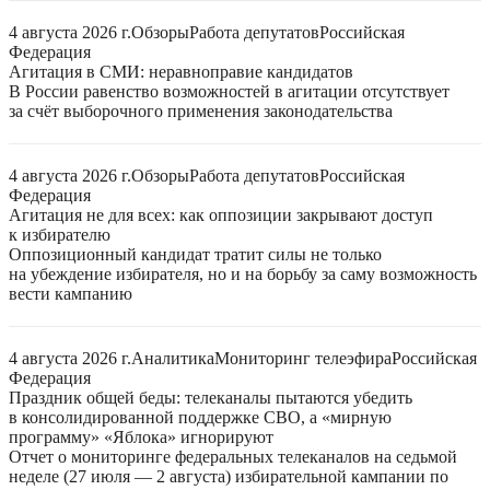
4 августа 2026 г.
Обзоры
Работа депутатов
Российская
Федерация
Агитация в СМИ: неравноправие кандидатов
В России равенство возможностей в агитации отсутствует
за счёт выборочного применения законодательства
4 августа 2026 г.
Обзоры
Работа депутатов
Российская
Федерация
Агитация не для всех: как оппозиции закрывают доступ
к избирателю
Оппозиционный кандидат тратит силы не только
на убеждение избирателя, но и на борьбу за саму возможность
вести кампанию
4 августа 2026 г.
Аналитика
Мониторинг телеэфира
Российская
Федерация
Праздник общей беды: телеканалы пытаются убедить
в консолидированной поддержке СВО, а «мирную
программу» «Яблока» игнорируют
Отчет о мониторинге федеральных телеканалов на седьмой
неделе (27 июля — 2 августа) избирательной кампании по