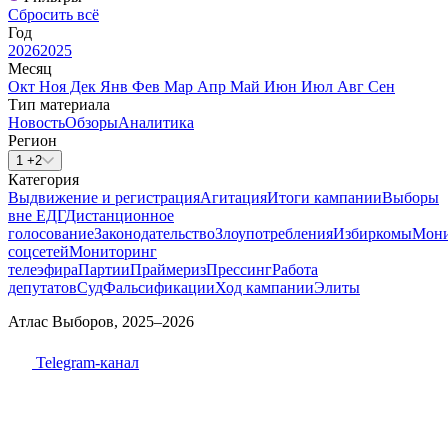
Сбросить всё
Год
2026
2025
Месяц
Окт
Ноя
Дек
Янв
Фев
Мар
Апр
Май
Июн
Июл
Авг
Сен
Тип материала
Новость
Обзоры
Аналитика
Регион
1 +2
Категория
Выдвижение и регистрация
Агитация
Итоги кампании
Выборы
вне ЕДГ
Дистанционное
голосование
Законодательство
Злоупотребления
Избиркомы
Мони
соцсетей
Мониторинг
телеэфира
Партии
Праймериз
Прессинг
Работа
депутатов
Суд
Фальсификации
Ход кампании
Элиты
Атлас Выборов, 2025–2026
Telegram-канал