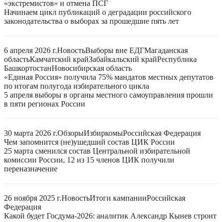
«экстремистов» и отмена ПСГ
Начинаем цикл публикаций о деградации российского
законодательства о выборах за прошедшие пять лет
6 апреля 2026 г.
Новость
Выборы вне ЕДГ
Магаданская
область
Камчатский край
Забайкальский край
Республика
Башкортостан
Новосибирская область
«Единая Россия» получила 75% мандатов местных депутатов
по итогам полугода избирательного цикла
5 апреля выборы в органы местного самоуправления прошли
в пяти регионах России
30 марта 2026 г.
Обзоры
Избиркомы
Российская Федерация
Чем запомнится (не)ушедший состав ЦИК России
25 марта сменился состав Центральной избирательной
комиссии России, 12 из 15 членов ЦИК получили
переназначение
26 ноября 2025 г.
Новость
Итоги кампании
Российская
Федерация
Какой будет Госдума-2026: аналитик Александр Кынев строит