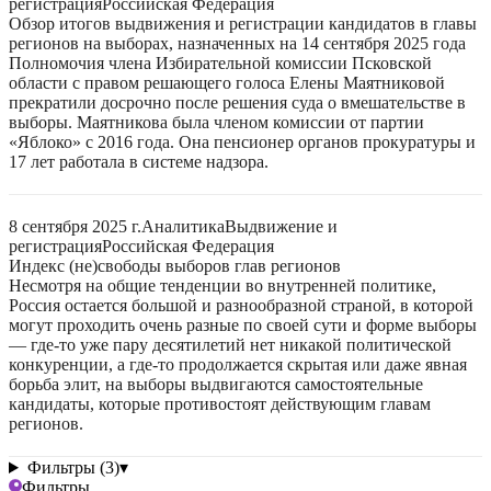
регистрация
Российская Федерация
Обзор итогов выдвижения и регистрации кандидатов в главы
регионов на выборах, назначенных на 14 сентября 2025 года
Полномочия члена Избирательной комиссии Псковской
области с правом решающего голоса Елены Маятниковой
прекратили досрочно после решения суда о вмешательстве в
выборы. Маятникова была членом комиссии от партии
«Яблоко» с 2016 года. Она пенсионер органов прокуратуры и
17 лет работала в системе надзора.
8 сентября 2025 г.
Аналитика
Выдвижение и
регистрация
Российская Федерация
Индекс (не)свободы выборов глав регионов
Несмотря на общие тенденции во внутренней политике,
Россия остается большой и разнообразной страной, в которой
могут проходить очень разные по своей сути и форме выборы
— где-то уже пару десятилетий нет никакой политической
конкуренции, а где-то продолжается скрытая или даже явная
борьба элит, на выборы выдвигаются самостоятельные
кандидаты, которые противостоят действующим главам
регионов.
Фильтры (3)
▾
Фильтры