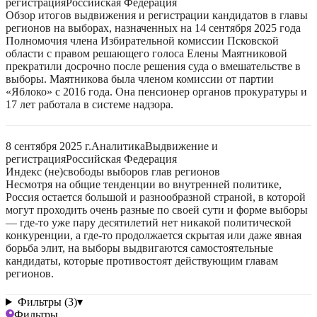
регистрация
Российская Федерация
Обзор итогов выдвижения и регистрации кандидатов в главы
регионов на выборах, назначенных на 14 сентября 2025 года
Полномочия члена Избирательной комиссии Псковской
области с правом решающего голоса Елены Маятниковой
прекратили досрочно после решения суда о вмешательстве в
выборы. Маятникова была членом комиссии от партии
«Яблоко» с 2016 года. Она пенсионер органов прокуратуры и
17 лет работала в системе надзора.
8 сентября 2025 г.
Аналитика
Выдвижение и
регистрация
Российская Федерация
Индекс (не)свободы выборов глав регионов
Несмотря на общие тенденции во внутренней политике,
Россия остается большой и разнообразной страной, в которой
могут проходить очень разные по своей сути и форме выборы
— где-то уже пару десятилетий нет никакой политической
конкуренции, а где-то продолжается скрытая или даже явная
борьба элит, на выборы выдвигаются самостоятельные
кандидаты, которые противостоят действующим главам
регионов.
Фильтры (3)
▾
Фильтры