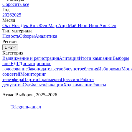
Сбросить всё
Год
2026
2025
Месяц
Окт
Ноя
Дек
Янв
Фев
Мар
Апр
Май
Июн
Июл
Авг
Сен
Тип материала
Новость
Обзоры
Аналитика
Регион
1 +2
Категория
Выдвижение и регистрация
Агитация
Итоги кампании
Выборы
вне ЕДГ
Дистанционное
голосование
Законодательство
Злоупотребления
Избиркомы
Мони
соцсетей
Мониторинг
телеэфира
Партии
Праймериз
Прессинг
Работа
депутатов
Суд
Фальсификации
Ход кампании
Элиты
Атлас Выборов, 2025–2026
Telegram-канал