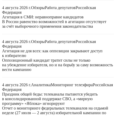
4 августа 2026 г.
Обзоры
Работа депутатов
Российская
Федерация
Агитация в СМИ: неравноправие кандидатов
В России равенство возможностей в агитации отсутствует
за счёт выборочного применения законодательства
4 августа 2026 г.
Обзоры
Работа депутатов
Российская
Федерация
Агитация не для всех: как оппозиции закрывают доступ
к избирателю
Оппозиционный кандидат тратит силы не только
на убеждение избирателя, но и на борьбу за саму возможность
вести кампанию
4 августа 2026 г.
Аналитика
Мониторинг телеэфира
Российская
Федерация
Праздник общей беды: телеканалы пытаются убедить
в консолидированной поддержке СВО, а «мирную
программу» «Яблока» игнорируют
Отчет о мониторинге федеральных телеканалов на седьмой
неделе (27 июля — 2 августа) избирательной кампании по