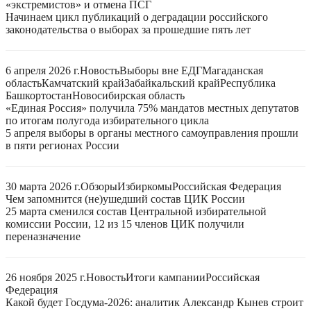
«экстремистов» и отмена ПСГ
Начинаем цикл публикаций о деградации российского
законодательства о выборах за прошедшие пять лет
6 апреля 2026 г.
Новость
Выборы вне ЕДГ
Магаданская
область
Камчатский край
Забайкальский край
Республика
Башкортостан
Новосибирская область
«Единая Россия» получила 75% мандатов местных депутатов
по итогам полугода избирательного цикла
5 апреля выборы в органы местного самоуправления прошли
в пяти регионах России
30 марта 2026 г.
Обзоры
Избиркомы
Российская Федерация
Чем запомнится (не)ушедший состав ЦИК России
25 марта сменился состав Центральной избирательной
комиссии России, 12 из 15 членов ЦИК получили
переназначение
26 ноября 2025 г.
Новость
Итоги кампании
Российская
Федерация
Какой будет Госдума-2026: аналитик Александр Кынев строит