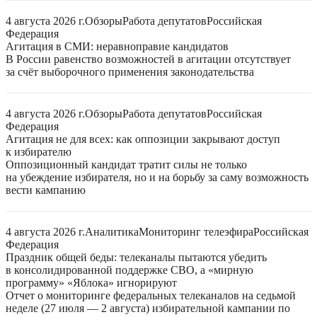
4 августа 2026 г.
Обзоры
Работа депутатов
Российская
Федерация
Агитация в СМИ: неравноправие кандидатов
В России равенство возможностей в агитации отсутствует
за счёт выборочного применения законодательства
4 августа 2026 г.
Обзоры
Работа депутатов
Российская
Федерация
Агитация не для всех: как оппозиции закрывают доступ
к избирателю
Оппозиционный кандидат тратит силы не только
на убеждение избирателя, но и на борьбу за саму возможность
вести кампанию
4 августа 2026 г.
Аналитика
Мониторинг телеэфира
Российская
Федерация
Праздник общей беды: телеканалы пытаются убедить
в консолидированной поддержке СВО, а «мирную
программу» «Яблока» игнорируют
Отчет о мониторинге федеральных телеканалов на седьмой
неделе (27 июля — 2 августа) избирательной кампании по