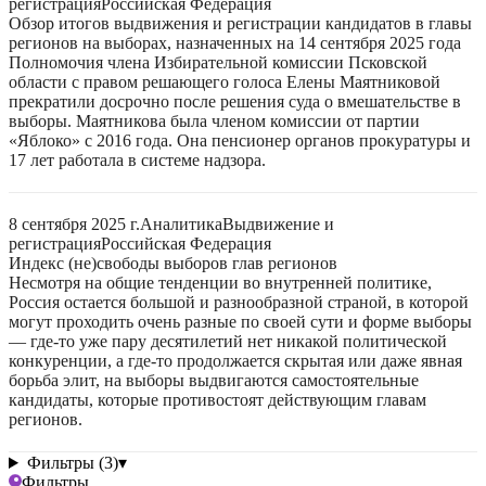
регистрация
Российская Федерация
Обзор итогов выдвижения и регистрации кандидатов в главы
регионов на выборах, назначенных на 14 сентября 2025 года
Полномочия члена Избирательной комиссии Псковской
области с правом решающего голоса Елены Маятниковой
прекратили досрочно после решения суда о вмешательстве в
выборы. Маятникова была членом комиссии от партии
«Яблоко» с 2016 года. Она пенсионер органов прокуратуры и
17 лет работала в системе надзора.
8 сентября 2025 г.
Аналитика
Выдвижение и
регистрация
Российская Федерация
Индекс (не)свободы выборов глав регионов
Несмотря на общие тенденции во внутренней политике,
Россия остается большой и разнообразной страной, в которой
могут проходить очень разные по своей сути и форме выборы
— где-то уже пару десятилетий нет никакой политической
конкуренции, а где-то продолжается скрытая или даже явная
борьба элит, на выборы выдвигаются самостоятельные
кандидаты, которые противостоят действующим главам
регионов.
Фильтры (3)
▾
Фильтры