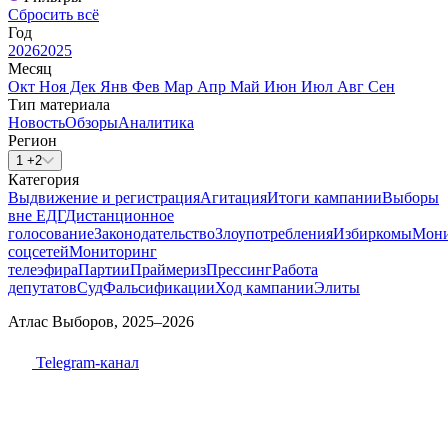
Сбросить всё
Год
2026
2025
Месяц
Окт
Ноя
Дек
Янв
Фев
Мар
Апр
Май
Июн
Июл
Авг
Сен
Тип материала
Новость
Обзоры
Аналитика
Регион
1 +2
Категория
Выдвижение и регистрация
Агитация
Итоги кампании
Выборы
вне ЕДГ
Дистанционное
голосование
Законодательство
Злоупотребления
Избиркомы
Мони
соцсетей
Мониторинг
телеэфира
Партии
Праймериз
Прессинг
Работа
депутатов
Суд
Фальсификации
Ход кампании
Элиты
Атлас Выборов, 2025–2026
Telegram-канал