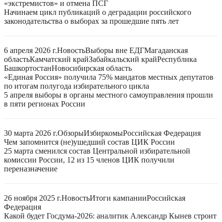
«экстремистов» и отмена ПСГ
Начинаем цикл публикаций о деградации российского
законодательства о выборах за прошедшие пять лет
6 апреля 2026 г.
Новость
Выборы вне ЕДГ
Магаданская
область
Камчатский край
Забайкальский край
Республика
Башкортостан
Новосибирская область
«Единая Россия» получила 75% мандатов местных депутатов
по итогам полугода избирательного цикла
5 апреля выборы в органы местного самоуправления прошли
в пяти регионах России
30 марта 2026 г.
Обзоры
Избиркомы
Российская Федерация
Чем запомнится (не)ушедший состав ЦИК России
25 марта сменился состав Центральной избирательной
комиссии России, 12 из 15 членов ЦИК получили
переназначение
26 ноября 2025 г.
Новость
Итоги кампании
Российская
Федерация
Какой будет Госдума-2026: аналитик Александр Кынев строит