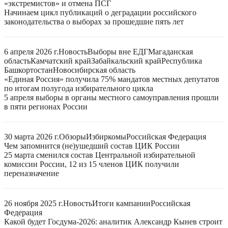
«экстремистов» и отмена ПСГ
Начинаем цикл публикаций о деградации российского
законодательства о выборах за прошедшие пять лет
6 апреля 2026 г.
Новость
Выборы вне ЕДГ
Магаданская
область
Камчатский край
Забайкальский край
Республика
Башкортостан
Новосибирская область
«Единая Россия» получила 75% мандатов местных депутатов
по итогам полугода избирательного цикла
5 апреля выборы в органы местного самоуправления прошли
в пяти регионах России
30 марта 2026 г.
Обзоры
Избиркомы
Российская Федерация
Чем запомнится (не)ушедший состав ЦИК России
25 марта сменился состав Центральной избирательной
комиссии России, 12 из 15 членов ЦИК получили
переназначение
26 ноября 2025 г.
Новость
Итоги кампании
Российская
Федерация
Какой будет Госдума-2026: аналитик Александр Кынев строит