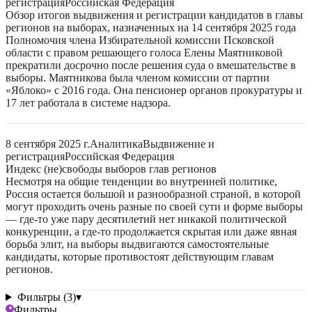
регистрация
Российская Федерация
Обзор итогов выдвижения и регистрации кандидатов в главы
регионов на выборах, назначенных на 14 сентября 2025 года
Полномочия члена Избирательной комиссии Псковской
области с правом решающего голоса Елены Маятниковой
прекратили досрочно после решения суда о вмешательстве в
выборы. Маятникова была членом комиссии от партии
«Яблоко» с 2016 года. Она пенсионер органов прокуратуры и
17 лет работала в системе надзора.
8 сентября 2025 г.
Аналитика
Выдвижение и
регистрация
Российская Федерация
Индекс (не)свободы выборов глав регионов
Несмотря на общие тенденции во внутренней политике,
Россия остается большой и разнообразной страной, в которой
могут проходить очень разные по своей сути и форме выборы
— где-то уже пару десятилетий нет никакой политической
конкуренции, а где-то продолжается скрытая или даже явная
борьба элит, на выборы выдвигаются самостоятельные
кандидаты, которые противостоят действующим главам
регионов.
Фильтры (3)
▾
Фильтры