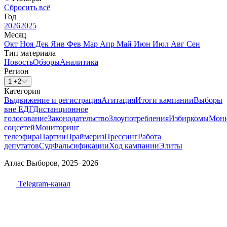
Сбросить всё
Год
2026
2025
Месяц
Окт
Ноя
Дек
Янв
Фев
Мар
Апр
Май
Июн
Июл
Авг
Сен
Тип материала
Новость
Обзоры
Аналитика
Регион
1 +2
Категория
Выдвижение и регистрация
Агитация
Итоги кампании
Выборы
вне ЕДГ
Дистанционное
голосование
Законодательство
Злоупотребления
Избиркомы
Мони
соцсетей
Мониторинг
телеэфира
Партии
Праймериз
Прессинг
Работа
депутатов
Суд
Фальсификации
Ход кампании
Элиты
Атлас Выборов, 2025–2026
Telegram-канал