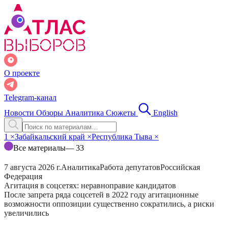
О проекте
Telegram-канал
Новости
Обзоры
Аналитика
Сюжеты
English
1
×
Забайкальский край
×
Республика Тыва
×
Все материалы
— 33
7 августа 2026 г.
Аналитика
Работа депутатов
Российская
Федерация
Агитация в соцсетях: неравноправие кандидатов
После запрета ряда соцсетей в 2022 году агитационные
возможности оппозиции существенно сократились, а риски
увеличились