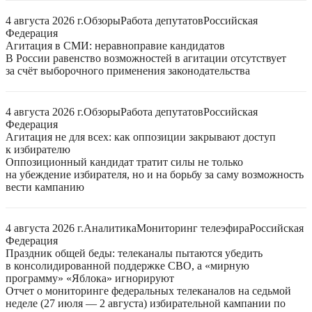
4 августа 2026 г.
Обзоры
Работа депутатов
Российская
Федерация
Агитация в СМИ: неравноправие кандидатов
В России равенство возможностей в агитации отсутствует
за счёт выборочного применения законодательства
4 августа 2026 г.
Обзоры
Работа депутатов
Российская
Федерация
Агитация не для всех: как оппозиции закрывают доступ
к избирателю
Оппозиционный кандидат тратит силы не только
на убеждение избирателя, но и на борьбу за саму возможность
вести кампанию
4 августа 2026 г.
Аналитика
Мониторинг телеэфира
Российская
Федерация
Праздник общей беды: телеканалы пытаются убедить
в консолидированной поддержке СВО, а «мирную
программу» «Яблока» игнорируют
Отчет о мониторинге федеральных телеканалов на седьмой
неделе (27 июля — 2 августа) избирательной кампании по