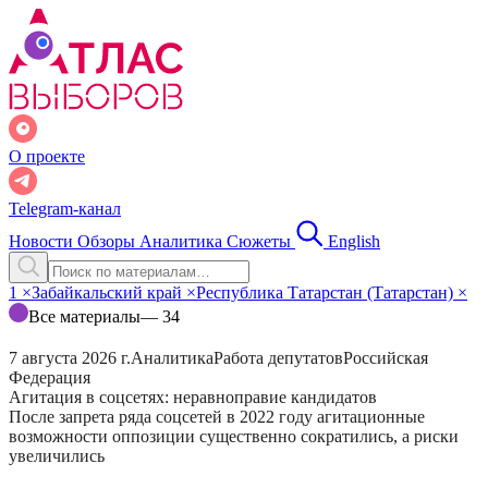
О проекте
Telegram-канал
Новости
Обзоры
Аналитика
Сюжеты
English
1
×
Забайкальский край
×
Республика Татарстан (Татарстан)
×
Все материалы
— 34
7 августа 2026 г.
Аналитика
Работа депутатов
Российская
Федерация
Агитация в соцсетях: неравноправие кандидатов
После запрета ряда соцсетей в 2022 году агитационные
возможности оппозиции существенно сократились, а риски
увеличились