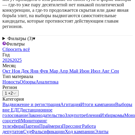
— где-то уже пару десятилетий нет никакой политической
конкуренции, а где-то продолжается скрытая или даже явная
борьба элит, на выборы выдвигаются самостоятельные
кандидаты, которые противостоят действующим главам
регионов.
Фильтры (3)
▾
Фильтры
Сбросить всё
Год
2026
2025
Месяц
Окт
Ноя
Дек
Янв
Фев
Мар
Апр
Май
Июн
Июл
Авг
Сен
Тип материала
Новость
Обзоры
Аналитика
Регион
1 +2
Категория
Выдвижение и регистрация
Агитация
Итоги кампании
Выборы
вне ЕДГ
Дистанционное
голосование
Законодательство
Злоупотребления
Избиркомы
Мони
соцсетей
Мониторинг
телеэфира
Партии
Праймериз
Прессинг
Работа
депутатов
Суд
Фальсификации
Ход кампании
Элиты