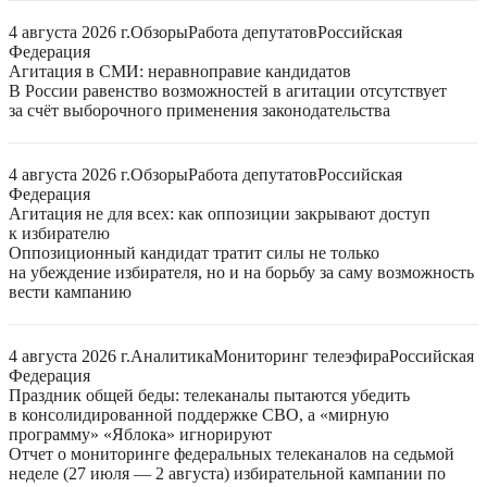
4 августа 2026 г.
Обзоры
Работа депутатов
Российская
Федерация
Агитация в СМИ: неравноправие кандидатов
В России равенство возможностей в агитации отсутствует
за счёт выборочного применения законодательства
4 августа 2026 г.
Обзоры
Работа депутатов
Российская
Федерация
Агитация не для всех: как оппозиции закрывают доступ
к избирателю
Оппозиционный кандидат тратит силы не только
на убеждение избирателя, но и на борьбу за саму возможность
вести кампанию
4 августа 2026 г.
Аналитика
Мониторинг телеэфира
Российская
Федерация
Праздник общей беды: телеканалы пытаются убедить
в консолидированной поддержке СВО, а «мирную
программу» «Яблока» игнорируют
Отчет о мониторинге федеральных телеканалов на седьмой
неделе (27 июля — 2 августа) избирательной кампании по