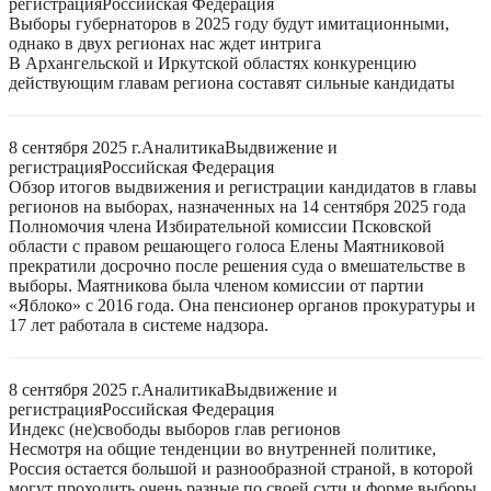
регистрация
Российская Федерация
Выборы губернаторов в 2025 году будут имитационными,
однако в двух регионах нас ждет интрига
В Архангельской и Иркутской областях конкуренцию
действующим главам региона составят сильные кандидаты
8 сентября 2025 г.
Аналитика
Выдвижение и
регистрация
Российская Федерация
Обзор итогов выдвижения и регистрации кандидатов в главы
регионов на выборах, назначенных на 14 сентября 2025 года
Полномочия члена Избирательной комиссии Псковской
области с правом решающего голоса Елены Маятниковой
прекратили досрочно после решения суда о вмешательстве в
выборы. Маятникова была членом комиссии от партии
«Яблоко» с 2016 года. Она пенсионер органов прокуратуры и
17 лет работала в системе надзора.
8 сентября 2025 г.
Аналитика
Выдвижение и
регистрация
Российская Федерация
Индекс (не)свободы выборов глав регионов
Несмотря на общие тенденции во внутренней политике,
Россия остается большой и разнообразной страной, в которой
могут проходить очень разные по своей сути и форме выборы