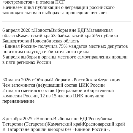
«экстремистов» и отмена ПСГ
Начинаем цикл публикаций о деградации российского
законодательства о выборах за прошедшие пять лет
6 апреля 2026 г.
Новость
Выборы вне ЕДГ
Магаданская
область
Камчатский край
Забайкальский край
Республика
Башкортостан
Новосибирская область
«Единая Россия» получила 75% мандатов местных депутатов
по итогам полугода избирательного цикла
5 апреля выборы в органы местного самоуправления прошли
в пяти регионах России
30 марта 2026 г.
Обзоры
Избиркомы
Российская Федерация
Чем запомнится (не)ушедший состав ЦИК России
25 марта сменился состав Центральной избирательной
комиссии России, 12 из 15 членов ЦИК получили
переназначение
8 декабря 2025 г.
Новость
Выборы вне ЕДГ
Республика
Татарстан (Татарстан)
Камчатский край
Краснодарский край
В Татарстане прошли выборы без «Единой России»,