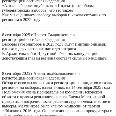
регистрация
Российская Федерация
«Атлас выборов» опубликовал Индекс (не)свободы
губернаторских выборов: что это такое?
Как мы оцениваем свободу выборов и какова ситуация по
регионам в 2025 году
8 сентября 2025 г.
Новость
Выдвижение и
регистрация
Российская Федерация
Выборы губернаторов в 2025 году будут имитационными,
однако в двух регионах нас ждет интрига
В Архангельской и Иркутской областях конкуренцию
действующим главам региона составят сильные кандидаты
8 сентября 2025 г.
Аналитика
Выдвижение и
регистрация
Российская Федерация
Обзор итогов выдвижения и регистрации кандидатов в главы
регионов на выборах, назначенных на 14 сентября 2025 года
Полномочия члена Избирательной комиссии Псковской
области с правом решающего голоса Елены Маятниковой
прекратили досрочно после решения суда о вмешательстве в
выборы. Маятникова была членом комиссии от партии
«Яблоко» с 2016 года. Она пенсионер органов прокуратуры и
17 лет работала в системе надзора.