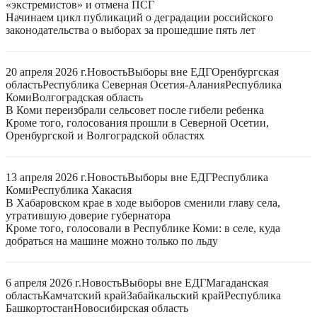
«экстремистов» и отмена ПСГ
Начинаем цикл публикаций о деградации российского
законодательства о выборах за прошедшие пять лет
20 апреля 2026 г.
Новость
Выборы вне ЕДГ
Оренбургская
область
Республика Северная Осетия-Алания
Республика
Коми
Волгоградская область
В Коми переизбрали сельсовет после гибели ребенка
Кроме того, голосования прошли в Северной Осетии,
Оренбургской и Волгоградской областях
13 апреля 2026 г.
Новость
Выборы вне ЕДГ
Республика
Коми
Республика Хакасия
В Хабаровском крае в ходе выборов сменили главу села,
утратившую доверие губернатора
Кроме того, голосовали в Республике Коми: в селе, куда
добраться на машине можно только по льду
6 апреля 2026 г.
Новость
Выборы вне ЕДГ
Магаданская
область
Камчатский край
Забайкальский край
Республика
Башкортостан
Новосибирская область