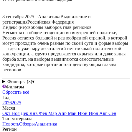
8 сентября 2025 г.
Аналитика
Выдвижение и
регистрация
Российская Федерация
Индекс (не)свободы выборов глав регионов
Несмотря на общие тенденции во внутренней политике,
Россия остается большой и разнообразной страной, в которой
могут проходить очень разные по своей сути и форме выборы
— где-то уже пару десятилетий нет никакой политической
конкуренции, а где-то продолжается скрытая или даже явная
борьба элит, на выборы выдвигаются самостоятельные
кандидаты, которые противостоят действующим главам
регионов.
Фильтры (3)
▾
Фильтры
Сбросить всё
Год
2026
2025
Месяц
Окт
Ноя
Дек
Янв
Фев
Мар
Апр
Май
Июн
Июл
Авг
Сен
Тип материала
Новость
Обзоры
Аналитика
Регион