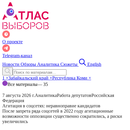
О проекте
Telegram-канал
Новости
Обзоры
Аналитика
Сюжеты
English
1
×
Забайкальский край
×
Республика Коми
×
Все материалы
— 35
7 августа 2026 г.
Аналитика
Работа депутатов
Российская
Федерация
Агитация в соцсетях: неравноправие кандидатов
После запрета ряда соцсетей в 2022 году агитационные
возможности оппозиции существенно сократились, а риски
увеличились