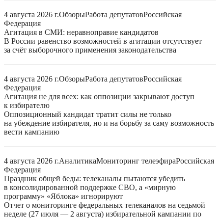
4 августа 2026 г.
Обзоры
Работа депутатов
Российская
Федерация
Агитация в СМИ: неравноправие кандидатов
В России равенство возможностей в агитации отсутствует
за счёт выборочного применения законодательства
4 августа 2026 г.
Обзоры
Работа депутатов
Российская
Федерация
Агитация не для всех: как оппозиции закрывают доступ
к избирателю
Оппозиционный кандидат тратит силы не только
на убеждение избирателя, но и на борьбу за саму возможность
вести кампанию
4 августа 2026 г.
Аналитика
Мониторинг телеэфира
Российская
Федерация
Праздник общей беды: телеканалы пытаются убедить
в консолидированной поддержке СВО, а «мирную
программу» «Яблока» игнорируют
Отчет о мониторинге федеральных телеканалов на седьмой
неделе (27 июля — 2 августа) избирательной кампании по