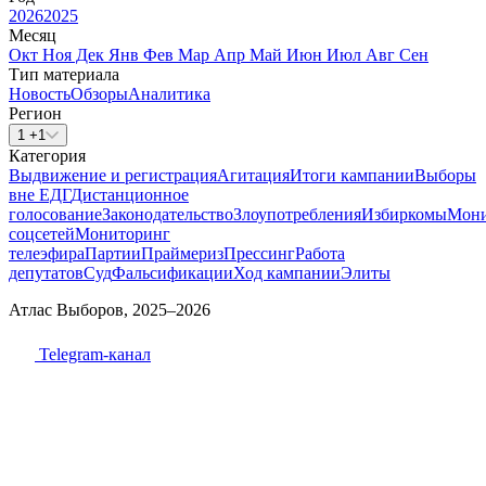
2026
2025
Месяц
Окт
Ноя
Дек
Янв
Фев
Мар
Апр
Май
Июн
Июл
Авг
Сен
Тип материала
Новость
Обзоры
Аналитика
Регион
1 +1
Категория
Выдвижение и регистрация
Агитация
Итоги кампании
Выборы
вне ЕДГ
Дистанционное
голосование
Законодательство
Злоупотребления
Избиркомы
Мони
соцсетей
Мониторинг
телеэфира
Партии
Праймериз
Прессинг
Работа
депутатов
Суд
Фальсификации
Ход кампании
Элиты
Атлас Выборов, 2025–2026
Telegram-канал