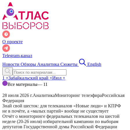
О проекте
Telegram-канал
Новости
Обзоры
Аналитика
Сюжеты
English
1
×
Забайкальский край
×
Июл
×
Все материалы
— 11
28 июля 2026 г.
Аналитика
Мониторинг телеэфира
Российская
Федерация
Знай свой шесток: для телеканалов «Новые люди» и КПРФ
не в почёте, а «малых партий» вообще не существует
Отчёт о мониторинге федеральных телеканалов на шестой
неделе (20-26 июля) избирательной кампании по выборам
депутатов Государственной думы Российской Федерации