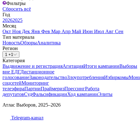
Фильтры
Сбросить всё
Год
2026
2025
Месяц
Окт
Ноя
Дек
Янв
Фев
Мар
Апр
Май
Июн
Июл
Авг
Сен
Тип материала
Новость
Обзоры
Аналитика
Регион
1 +1
Категория
Выдвижение и регистрация
Агитация
Итоги кампании
Выборы
вне ЕДГ
Дистанционное
голосование
Законодательство
Злоупотребления
Избиркомы
Мони
соцсетей
Мониторинг
телеэфира
Партии
Праймериз
Прессинг
Работа
депутатов
Суд
Фальсификации
Ход кампании
Элиты
Атлас Выборов, 2025–2026
Telegram-канал