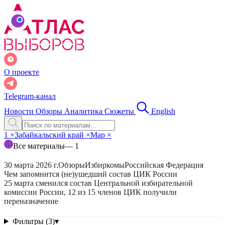
О проекте
Telegram-канал
Новости
Обзоры
Аналитика
Сюжеты
English
1
×
Забайкальский край
×
Мар
×
Все материалы
— 1
30 марта 2026 г.
Обзоры
Избиркомы
Российская Федерация
Чем запомнится (не)ушедший состав ЦИК России
25 марта сменился состав Центральной избирательной
комиссии России, 12 из 15 членов ЦИК получили
переназначение
Фильтры (3)
▾