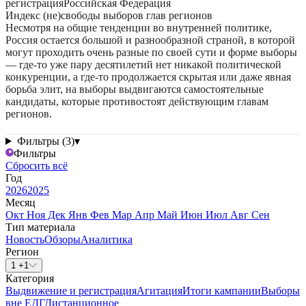
регистрация
Российская Федерация
Индекс (не)свободы выборов глав регионов
Несмотря на общие тенденции во внутренней политике,
Россия остается большой и разнообразной страной, в которой
могут проходить очень разные по своей сути и форме выборы
— где-то уже пару десятилетий нет никакой политической
конкуренции, а где-то продолжается скрытая или даже явная
борьба элит, на выборы выдвигаются самостоятельные
кандидаты, которые противостоят действующим главам
регионов.
Фильтры (3)
▾
Фильтры
Сбросить всё
Год
2026
2025
Месяц
Окт
Ноя
Дек
Янв
Фев
Мар
Апр
Май
Июн
Июл
Авг
Сен
Тип материала
Новость
Обзоры
Аналитика
Регион
1 +1
Категория
Выдвижение и регистрация
Агитация
Итоги кампании
Выборы
вне ЕДГ
Дистанционное