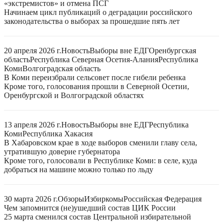
«экстремистов» и отмена ПСГ
Начинаем цикл публикаций о деградации российского
законодательства о выборах за прошедшие пять лет
20 апреля 2026 г.
Новость
Выборы вне ЕДГ
Оренбургская
область
Республика Северная Осетия-Алания
Республика
Коми
Волгоградская область
В Коми переизбрали сельсовет после гибели ребенка
Кроме того, голосования прошли в Северной Осетии,
Оренбургской и Волгоградской областях
13 апреля 2026 г.
Новость
Выборы вне ЕДГ
Республика
Коми
Республика Хакасия
В Хабаровском крае в ходе выборов сменили главу села,
утратившую доверие губернатора
Кроме того, голосовали в Республике Коми: в селе, куда
добраться на машине можно только по льду
30 марта 2026 г.
Обзоры
Избиркомы
Российская Федерация
Чем запомнится (не)ушедший состав ЦИК России
25 марта сменился состав Центральной избирательной