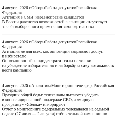
4 августа 2026 г.
Обзоры
Работа депутатов
Российская
Федерация
Агитация в СМИ: неравноправие кандидатов
В России равенство возможностей в агитации отсутствует
за счёт выборочного применения законодательства
4 августа 2026 г.
Обзоры
Работа депутатов
Российская
Федерация
Агитация не для всех: как оппозиции закрывают доступ
к избирателю
Оппозиционный кандидат тратит силы не только
на убеждение избирателя, но и на борьбу за саму возможность
вести кампанию
4 августа 2026 г.
Аналитика
Мониторинг телеэфира
Российская
Федерация
Праздник общей беды: телеканалы пытаются убедить
в консолидированной поддержке СВО, а «мирную
программу» «Яблока» игнорируют
Отчет о мониторинге федеральных телеканалов на седьмой
неделе (27 июля — 2 августа) избирательной кампании по