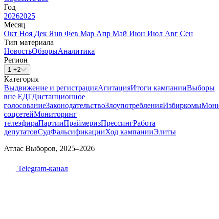
Год
2026
2025
Месяц
Окт
Ноя
Дек
Янв
Фев
Мар
Апр
Май
Июн
Июл
Авг
Сен
Тип материала
Новость
Обзоры
Аналитика
Регион
1 +2
Категория
Выдвижение и регистрация
Агитация
Итоги кампании
Выборы
вне ЕДГ
Дистанционное
голосование
Законодательство
Злоупотребления
Избиркомы
Мони
соцсетей
Мониторинг
телеэфира
Партии
Праймериз
Прессинг
Работа
депутатов
Суд
Фальсификации
Ход кампании
Элиты
Атлас Выборов, 2025–2026
Telegram-канал