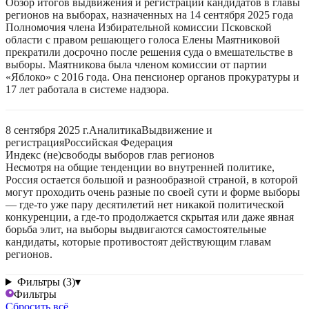
Обзор итогов выдвижения и регистрации кандидатов в главы
регионов на выборах, назначенных на 14 сентября 2025 года
Полномочия члена Избирательной комиссии Псковской
области с правом решающего голоса Елены Маятниковой
прекратили досрочно после решения суда о вмешательстве в
выборы. Маятникова была членом комиссии от партии
«Яблоко» с 2016 года. Она пенсионер органов прокуратуры и
17 лет работала в системе надзора.
8 сентября 2025 г.
Аналитика
Выдвижение и
регистрация
Российская Федерация
Индекс (не)свободы выборов глав регионов
Несмотря на общие тенденции во внутренней политике,
Россия остается большой и разнообразной страной, в которой
могут проходить очень разные по своей сути и форме выборы
— где-то уже пару десятилетий нет никакой политической
конкуренции, а где-то продолжается скрытая или даже явная
борьба элит, на выборы выдвигаются самостоятельные
кандидаты, которые противостоят действующим главам
регионов.
Фильтры (3)
▾
Фильтры
Сбросить всё