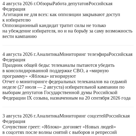
4 августа 2026 г.
Обзоры
Работа депутатов
Российская
Федерация
Агитация не для всех: как оппозиции закрывают доступ
к избирателю
Оппозиционный кандидат тратит силы не только
на убеждение избирателя, но и на борьбу за саму возможность
вести кампанию
4 августа 2026 г.
Аналитика
Мониторинг телеэфира
Российская
Федерация
Праздник общей беды: телеканалы пытаются убедить
в консолидированной поддержке СВО, а «мирную
программу» «Яблока» игнорируют
Отчет о мониторинге федеральных телеканалов на седьмой
неделе (27 июля — 2 августа) избирательной кампании по
выборам депутатов Государственной думы Российской
Федерации IX созыва, назначенным на 20 сентября 2026 года
3 августа 2026 г.
Аналитика
Мониторинг соцсетей
Российская
Федерация
Сочувствие греет: «Яблоко» догоняет «Новых людей»
в соцсетях после волны снятий с выборов и репрессий