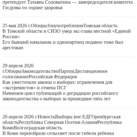
претендует Татьяна Соломатина — зампредседателя комитета
Госдумы по охране здоровья
25 мая 2026 г.
Обзоры
Злоупотребления
Томская область
В Томской области в СИЗО умер экс-глава местной «Единой
России»
Его бывший начальник и однопартиец недавно тоже был
арестован
29 апреля 2026
г.
Обзоры
Законодательство
Партии
Дистанционное
голосование
Российская Федерация
Как ужесточали законы о выборах: ограничения для
«экстремистов» и отмена ПСГ
Начинаем цикл публикаций о деградации российского
законодательства о выборах за прошедшие пять лет
20 апреля 2026 г.
Новость
Выборы вне ЕДГ
Оренбургская
область
Республика Северная Осетия-Алания
Республика
Коми
Волгоградская область
В Коми переизбрали сельсовет после гибели ребенка