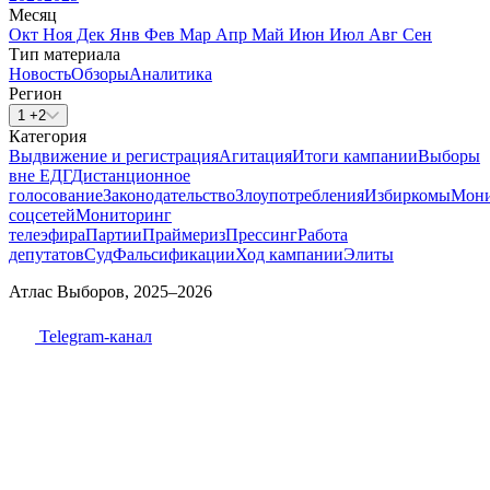
Месяц
Окт
Ноя
Дек
Янв
Фев
Мар
Апр
Май
Июн
Июл
Авг
Сен
Тип материала
Новость
Обзоры
Аналитика
Регион
1 +2
Категория
Выдвижение и регистрация
Агитация
Итоги кампании
Выборы
вне ЕДГ
Дистанционное
голосование
Законодательство
Злоупотребления
Избиркомы
Мони
соцсетей
Мониторинг
телеэфира
Партии
Праймериз
Прессинг
Работа
депутатов
Суд
Фальсификации
Ход кампании
Элиты
Атлас Выборов, 2025–2026
Telegram-канал