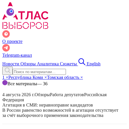
О проекте
Telegram-канал
Новости
Обзоры
Аналитика
Сюжеты
English
1
×
Республика Коми
×
Томская область
×
Все материалы
— 36
4 августа 2026 г.
Обзоры
Работа депутатов
Российская
Федерация
Агитация в СМИ: неравноправие кандидатов
В России равенство возможностей в агитации отсутствует
за счёт выборочного применения законодательства