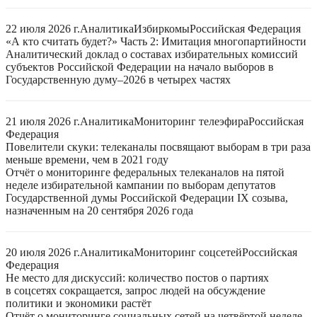
22 июля 2026 г.
Аналитика
Избиркомы
Российская Федерация
«А кто считать будет?» Часть 2: Имитация многопартийности
Аналитический доклад о составах избирательных комиссий
субъектов Российской Федерации на начало выборов в
Государственную думу–2026 в четырех частях
21 июля 2026 г.
Аналитика
Мониторинг телеэфира
Российская
Федерация
Повелители скуки: телеканалы посвящают выборам в три раза
меньше времени, чем в 2021 году
Отчёт о мониторинге федеральных телеканалов на пятой
неделе избирательной кампании по выборам депутатов
Государственной думы Российской Федерации IX созыва,
назначенным на 20 сентября 2026 года
20 июля 2026 г.
Аналитика
Мониторинг соцсетей
Российская
Федерация
Не место для дискуссий: количество постов о партиях
в соцсетях сокращается, запрос людей на обсуждение
политики и экономики растёт
Отчёт о мониторинге социальных сетей на четвёртой неделе