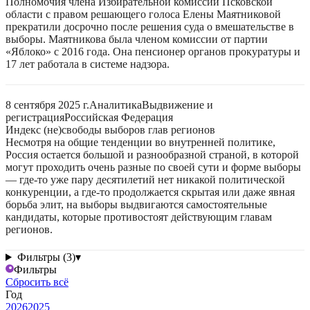
Полномочия члена Избирательной комиссии Псковской
области с правом решающего голоса Елены Маятниковой
прекратили досрочно после решения суда о вмешательстве в
выборы. Маятникова была членом комиссии от партии
«Яблоко» с 2016 года. Она пенсионер органов прокуратуры и
17 лет работала в системе надзора.
8 сентября 2025 г.
Аналитика
Выдвижение и
регистрация
Российская Федерация
Индекс (не)свободы выборов глав регионов
Несмотря на общие тенденции во внутренней политике,
Россия остается большой и разнообразной страной, в которой
могут проходить очень разные по своей сути и форме выборы
— где-то уже пару десятилетий нет никакой политической
конкуренции, а где-то продолжается скрытая или даже явная
борьба элит, на выборы выдвигаются самостоятельные
кандидаты, которые противостоят действующим главам
регионов.
Фильтры (3)
▾
Фильтры
Сбросить всё
Год
2026
2025