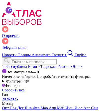
О проекте
Telegram-канал
Новости
Обзоры
Аналитика
Сюжеты
English
1
×
Республика Коми
×
Тверская область
×
Янв
×
Все материалы
— 0
Ничего не найдено. Попробуйте изменить фильтры.
Фильтры (4)
▾
Фильтры
Сбросить всё
Год
2026
2025
Месяц
Окт
Ноя
Дек
Янв
Фев
Мар
Апр
Май
Июн
Июл
Авг
Сен