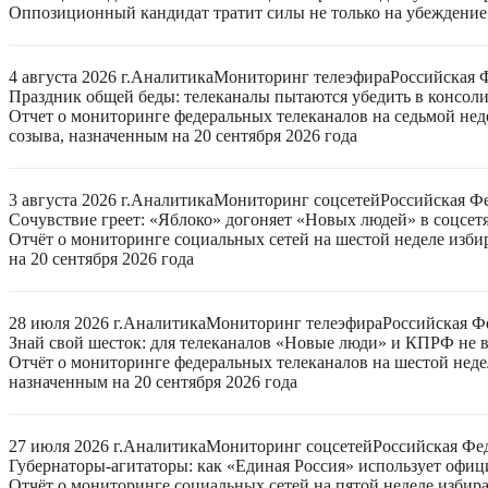
Оппозиционный кандидат тратит силы не только на убеждение 
4 августа 2026 г.
Аналитика
Мониторинг телеэфира
Российская 
Праздник общей беды: телеканалы пытаются убедить в консо
Отчет о мониторинге федеральных телеканалов на седьмой нед
созыва, назначенным на 20 сентября 2026 года
3 августа 2026 г.
Аналитика
Мониторинг соцсетей
Российская Ф
Сочувствие греет: «Яблоко» догоняет «Новых людей» в соцсет
Отчёт о мониторинге социальных сетей на шестой неделе изб
на 20 сентября 2026 года
28 июля 2026 г.
Аналитика
Мониторинг телеэфира
Российская Ф
Знай свой шесток: для телеканалов «Новые люди» и КПРФ не в
Отчёт о мониторинге федеральных телеканалов на шестой неде
назначенным на 20 сентября 2026 года
27 июля 2026 г.
Аналитика
Мониторинг соцсетей
Российская Фе
Губернаторы-агитаторы: как «Единая Россия» использует офи
Отчёт о мониторинге социальных сетей на пятой неделе избир