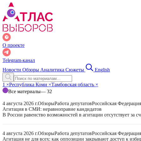
О проекте
Telegram-канал
Новости
Обзоры
Аналитика
Сюжеты
English
1
×
Республика Коми
×
Тамбовская область
×
Все материалы
— 32
4 августа 2026 г.
Обзоры
Работа депутатов
Российская Федераци
Агитация в СМИ: неравноправие кандидатов
В России равенство возможностей в агитации отсутствует за с
4 августа 2026 г.
Обзоры
Работа депутатов
Российская Федераци
Агитация не для всех: как оппозиции закрывают доступ к изб