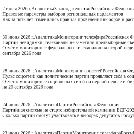
2 июля 2026 г.
Аналитика
Законодательство
Российская Федерац
Правовые параметры выборов региональных парламентов
Как за пять лет изменились правила проведения выборов и ра
30 июня 2026 г.
Аналитика
Мониторинг телеэфира
Российская Ф
Партии-невидимки: телеканалы не заметили предвыборные съ
Отчёт о мониторинге федеральных телеканалов на второй неде
сентября 2026 года
28 июня 2026 г.
Аналитика
Мониторинг соцсетей
Российская Фе
Пульс соцсетей: как политические партии проявляют себя в со
Отчёт о мониторинге социальных сетей на первой неделе изб
на 20 сентября 2026 года
24 июня 2026 г.
Аналитика
Партии
Российская Федерация
Партийная система на старте избирательной кампании ЕДГ-20
Сколько партий смогут участвовать в выборах депутатов Госдум
23 июня 2026 г.
Аналитика
Партии
Мониторинг телеэфира
Росси