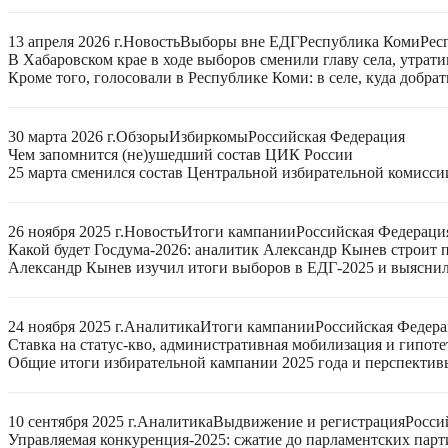
13 апреля 2026 г.
Новость
Выборы вне ЕДГ
Республика Коми
Рес
В Хабаровском крае в ходе выборов сменили главу села, утрат
Кроме того, голосовали в Республике Коми: в селе, куда добра
30 марта 2026 г.
Обзоры
Избиркомы
Российская Федерация
Чем запомнится (не)ушедший состав ЦИК России
25 марта сменился состав Центральной избирательной комисси
26 ноября 2025 г.
Новость
Итоги кампании
Российская Федераци
Какой будет Госдума-2026: аналитик Александр Кынев строит 
Александр Кынев изучил итоги выборов в ЕДГ-2025 и выяснил
24 ноября 2025 г.
Аналитика
Итоги кампании
Российская Федер
Ставка на статус-кво, административная мобилизация и гипот
Общие итоги избирательной кампании 2025 года и перспектив
10 сентября 2025 г.
Аналитика
Выдвижение и регистрация
Росси
Управляемая конкуренция-2025: сжатие до парламентских парт