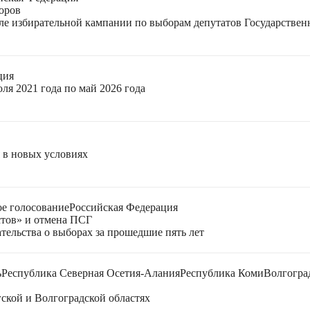
оров
еле избирательной кампании по выборам депутатов Государстве
ция
ля 2021 года по май 2026 года
я в новых условиях
е голосование
Российская Федерация
стов» и отмена ПСГ
тельства о выборах за прошедшие пять лет
ь
Республика Северная Осетия-Алания
Республика Коми
Волгогра
ской и Волгоградской областях