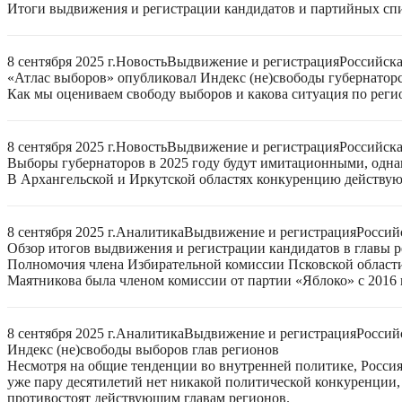
Итоги выдвижения и регистрации кандидатов и партийных спис
8 сентября 2025 г.
Новость
Выдвижение и регистрация
Российск
«Атлас выборов» опубликовал Индекс (не)свободы губернаторс
Как мы оцениваем свободу выборов и какова ситуация по реги
8 сентября 2025 г.
Новость
Выдвижение и регистрация
Российск
Выборы губернаторов в 2025 году будут имитационными, однак
В Архангельской и Иркутской областях конкуренцию действую
8 сентября 2025 г.
Аналитика
Выдвижение и регистрация
Россий
Обзор итогов выдвижения и регистрации кандидатов в главы ре
Полномочия члена Избирательной комиссии Псковской области
Маятникова была членом комиссии от партии «Яблоко» с 2016 г
8 сентября 2025 г.
Аналитика
Выдвижение и регистрация
Россий
Индекс (не)свободы выборов глав регионов
Несмотря на общие тенденции во внутренней политике, Россия 
уже пару десятилетий нет никакой политической конкуренции, 
противостоят действующим главам регионов.