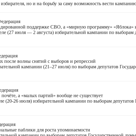
избирателя, но и на борьбу за саму возможность вести кампани
Федерация
лидированной поддержке СВО, а «мирную программу» «Яблока»
еле (27 июля — 2 августа) избирательной кампании по выборам
едерация
ях после волны снятий с выборов и репрессий
ирательной кампании (21–27 июля) по выборам депутатов Госуда
едерация
 почёте, а «малых партий» вообще не существует
ле (20-26 июля) избирательной кампании по выборам депутатов
дерация
циальные паблики для роста упоминаемости
ательной кампании по выборам депутатов Государственной думы