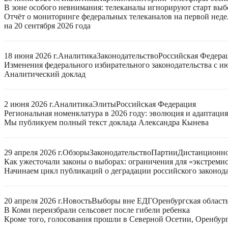
В зоне особого невнимания: телеканалы игнорируют старт выб
Отчёт о мониторинге федеральных телеканалов на первой нед
на 20 сентября 2026 года
18 июня 2026 г.
Аналитика
Законодательство
Российская Федера
Изменения федерального избирательного законодательства с ию
Аналитический доклад
2 июня 2026 г.
Аналитика
Элиты
Российская Федерация
Региональная номенклатура в 2026 году: эволюция и адаптаци
Мы публикуем полный текст доклада Александра Кынева
29 апреля 2026 г.
Обзоры
Законодательство
Партии
Дистанционно
Как ужесточали законы о выборах: ограничения для «экстреми
Начинаем цикл публикаций о деградации российского законода
20 апреля 2026 г.
Новость
Выборы вне ЕДГ
Оренбургская област
В Коми переизбрали сельсовет после гибели ребенка
Кроме того, голосования прошли в Северной Осетии, Оренбург