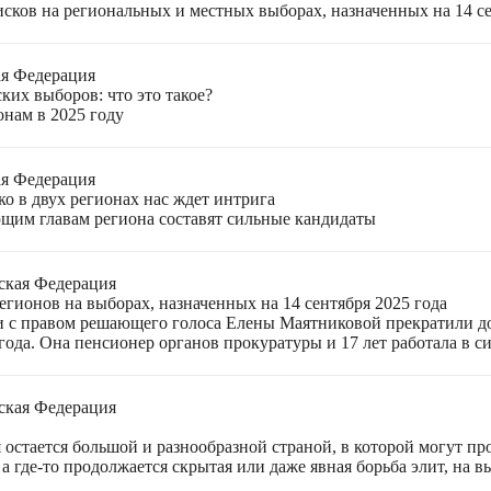
ков на региональных и местных выборах, назначенных на 14 се
ая Федерация
ких выборов: что это такое?
онам в 2025 году
ая Федерация
о в двух регионах нас ждет интрига
щим главам региона составят сильные кандидаты
ская Федерация
гионов на выборах, назначенных на 14 сентября 2025 года
 с правом решающего голоса Елены Маятниковой прекратили до
ода. Она пенсионер органов прокуратуры и 17 лет работала в си
ская Федерация
остается большой и разнообразной страной, в которой могут пр
а где-то продолжается скрытая или даже явная борьба элит, на