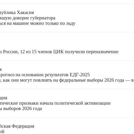
публика Хакасия
ившую доверие губернатора
ться на машине можно только по льду
и России, 12 из 15 членов ЦИК получили переназначение
я
прогноз на основании результатов ЕДГ-2025
, как они могут повлиять на федеральные выборы 2026 года — 
ация
етические признаки начала политической активизации
ы выборов 2026 года
йская Федерация
ий