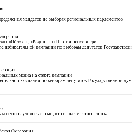
ия
спределения мандатов на выборах региональных парламентов
едерация
езды «Яблока», «Родины» и Партии пенсионеров
ле избирательной кампании по выборам депутатов Государствен
дерация
циальных медиа на старте кампании
ирательной кампании по выборам депутатов Государственной ду
26
ы и что случилось с теми, кто выпал из этого списка
йская Федерация