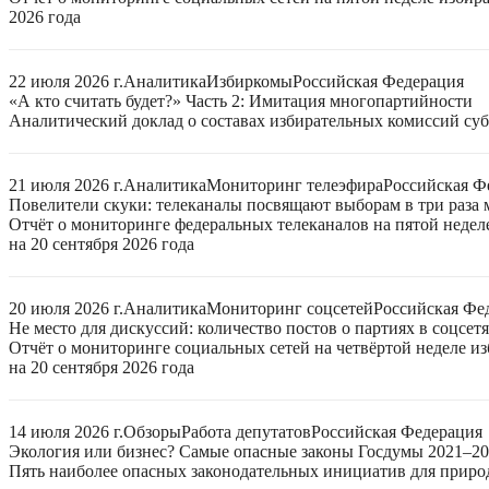
2026 года
22 июля 2026 г.
Аналитика
Избиркомы
Российская Федерация
«А кто считать будет?» Часть 2: Имитация многопартийности
Аналитический доклад о составах избирательных комиссий суб
21 июля 2026 г.
Аналитика
Мониторинг телеэфира
Российская Ф
Повелители скуки: телеканалы посвящают выборам в три раза 
Отчёт о мониторинге федеральных телеканалов на пятой неде
на 20 сентября 2026 года
20 июля 2026 г.
Аналитика
Мониторинг соцсетей
Российская Фе
Не место для дискуссий: количество постов о партиях в соцсет
Отчёт о мониторинге социальных сетей на четвёртой неделе 
на 20 сентября 2026 года
14 июля 2026 г.
Обзоры
Работа депутатов
Российская Федерация
Экология или бизнес? Самые опасные законы Госдумы 2021–2
Пять наиболее опасных законодательных инициатив для приро