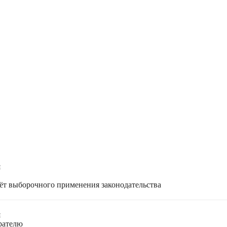
я
чёт выборочного применения законодательства
я
ирателю