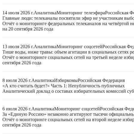
14 июля 2026 г.
Аналитика
Мониторинг телеэфира
Российская Ф
Главные люди: телеканалы посвятили эфир не участникам выб
Отчёт о мониторинге федеральных телеканалов на четвёртой 
на 20 сентября 2026 года
13 июля 2026 г.
Аналитика
Мониторинг соцсетей
Российская Фе
Тише воды, ниже травы: объем агитации в социальных сетях ре
Отчёт о мониторинге социальных сетей на третьей неделе изб
сентября 2026 года
8 июля 2026 г.
Аналитика
Избиркомы
Российская Федерация
«А кто считать будет?» Часть 1: Непубличность публичных
Аналитический доклад о составах избирательных комиссий суб
6 июля 2026 г.
Аналитика
Мониторинг соцсетей
Российская Фед
За «Единую Россию» незаконно агитируют тысячи официальн
Отчёт о мониторинге социальных сетей на второй неделе изби
сентября 2026 года