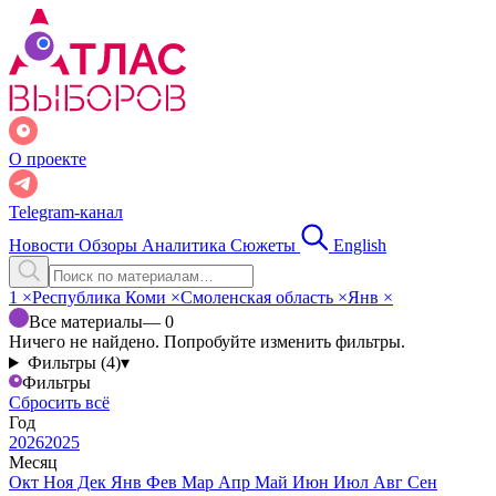
О проекте
Telegram-канал
Новости
Обзоры
Аналитика
Сюжеты
English
1
×
Республика Коми
×
Смоленская область
×
Янв
×
Все материалы
— 0
Ничего не найдено. Попробуйте изменить фильтры.
Фильтры (4)
▾
Фильтры
Сбросить всё
Год
2026
2025
Месяц
Окт
Ноя
Дек
Янв
Фев
Мар
Апр
Май
Июн
Июл
Авг
Сен