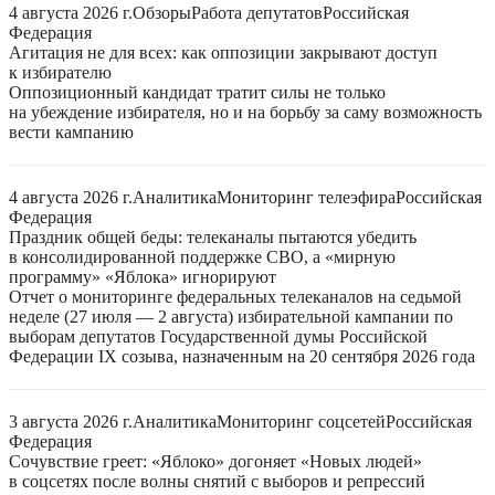
4 августа 2026 г.
Обзоры
Работа депутатов
Российская
Федерация
Агитация не для всех: как оппозиции закрывают доступ
к избирателю
Оппозиционный кандидат тратит силы не только
на убеждение избирателя, но и на борьбу за саму возможность
вести кампанию
4 августа 2026 г.
Аналитика
Мониторинг телеэфира
Российская
Федерация
Праздник общей беды: телеканалы пытаются убедить
в консолидированной поддержке СВО, а «мирную
программу» «Яблока» игнорируют
Отчет о мониторинге федеральных телеканалов на седьмой
неделе (27 июля — 2 августа) избирательной кампании по
выборам депутатов Государственной думы Российской
Федерации IX созыва, назначенным на 20 сентября 2026 года
3 августа 2026 г.
Аналитика
Мониторинг соцсетей
Российская
Федерация
Сочувствие греет: «Яблоко» догоняет «Новых людей»
в соцсетях после волны снятий с выборов и репрессий