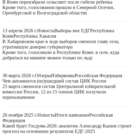
В Коми переизбрали сельсовет после гибели ребенка
Кроме того, голосования прошли в Северной Осетии,
Оренбургской и Волгоградской областях
13 апреля 2026 г.
Новость
Выборы вне ЕДГ
Республика
Коми
Республика Хакасия
В Хабаровском крае в ходе выборов сменили главу села,
утратившую доверие губернатора
Кроме того, голосовали в Республике Коми: в селе, куда
добраться на машине можно только по льду
30 марта 2026 г.
Обзоры
Избиркомы
Российская Федерация
Чем запомнится (не)ушедший состав ЦИК России
25 марта сменился состав Центральной избирательной
комиссии России, 12 из 15 членов ЦИК получили
переназначение
26 ноября 2025 г.
Новость
Итоги кампании
Российская
Федерация
Какой будет Госдума-2026: аналитик Александр Кынев строит
прогноз на основании результатов ЕДГ-2025