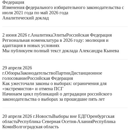
Федерация
Изменения федерального избирательного законодательства с
июля 2021 года по май 2026 года
Аналитический доклад
2 июня 2026 г.
Аналитика
Элиты
Российская Федерация
Региональная номенклатура в 2026 году: эволюция и
адаптация в новых условиях
Мы публикуем полный текст доклада Александра Кынева
29 апреля 2026
г.
Обзоры
Законодательство
Партии
Дистанционное
голосование
Российская Федерация
Как ужесточали законы о выборах: ограничения для
«экстремистов» и отмена ПСГ
Начинаем цикл публикаций о деградации российского
законодательства о выборах за прошедшие пять лет
20 апреля 2026 г.
Новость
Выборы вне ЕДГ
Оренбургская
область
Республика Северная Осетия-Алания
Республика
Коми
Волгоградская область