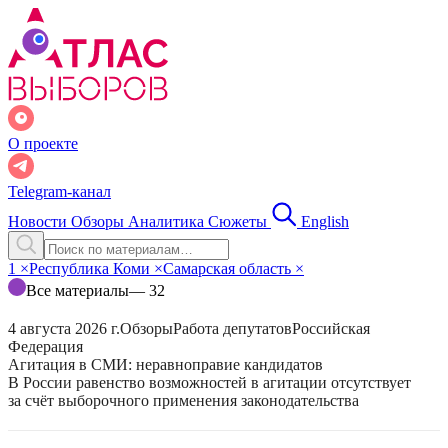
О проекте
Telegram-канал
Новости
Обзоры
Аналитика
Сюжеты
English
1
×
Республика Коми
×
Самарская область
×
Все материалы
— 32
4 августа 2026 г.
Обзоры
Работа депутатов
Российская
Федерация
Агитация в СМИ: неравноправие кандидатов
В России равенство возможностей в агитации отсутствует
за счёт выборочного применения законодательства