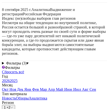
8 сентября 2025 г.
Аналитика
Выдвижение и
регистрация
Российская Федерация
Индекс (не)свободы выборов глав регионов
Несмотря на общие тенденции во внутренней политике,
Россия остается большой и разнообразной страной, в которой
могут проходить очень разные по своей сути и форме выборы
— где-то уже пару десятилетий нет никакой политической
конкуренции, а где-то продолжается скрытая или даже явная
борьба элит, на выборы выдвигаются самостоятельные
кандидаты, которые противостоят действующим главам
регионов.
Фильтры (3)
▾
Фильтры
Сбросить всё
Год
2026
2025
Месяц
Окт
Ноя
Дек
Янв
Фев
Мар
Апр
Май
Июн
Июл
Авг
Сен
Тип материала
Новость
Обзоры
Аналитика
Регион
1 +2