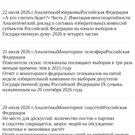
22 июля 2026 г.
Аналитика
Избиркомы
Российская Федерация
«А кто считать будет?» Часть 2: Имитация многопартийности
Аналитический доклад о составах избирательных комиссий
субъектов Российской Федерации на начало выборов в
Государственную думу–2026 в четырех частях
21 июля 2026 г.
Аналитика
Мониторинг телеэфира
Российская
Федерация
Повелители скуки: телеканалы посвящают выборам в три раза
меньше времени, чем в 2021 году
Отчёт о мониторинге федеральных телеканалов на пятой
неделе избирательной кампании по выборам депутатов
Государственной думы Российской Федерации IX созыва,
назначенным на 20 сентября 2026 года
20 июля 2026 г.
Аналитика
Мониторинг соцсетей
Российская
Федерация
Не место для дискуссий: количество постов о партиях
в соцсетях сокращается, запрос людей на обсуждение
политики и экономики растёт
Отчёт о мониторинге социальных сетей на четвёртой неделе