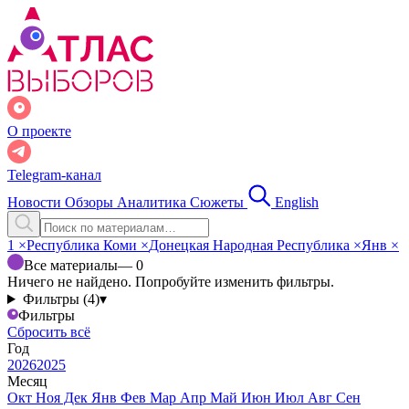
О проекте
Telegram-канал
Новости
Обзоры
Аналитика
Сюжеты
English
1
×
Республика Коми
×
Донецкая Народная Республика
×
Янв
×
Все материалы
— 0
Ничего не найдено. Попробуйте изменить фильтры.
Фильтры (4)
▾
Фильтры
Сбросить всё
Год
2026
2025
Месяц
Окт
Ноя
Дек
Янв
Фев
Мар
Апр
Май
Июн
Июл
Авг
Сен