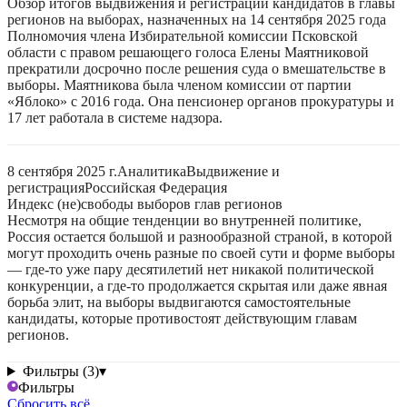
Обзор итогов выдвижения и регистрации кандидатов в главы
регионов на выборах, назначенных на 14 сентября 2025 года
Полномочия члена Избирательной комиссии Псковской
области с правом решающего голоса Елены Маятниковой
прекратили досрочно после решения суда о вмешательстве в
выборы. Маятникова была членом комиссии от партии
«Яблоко» с 2016 года. Она пенсионер органов прокуратуры и
17 лет работала в системе надзора.
8 сентября 2025 г.
Аналитика
Выдвижение и
регистрация
Российская Федерация
Индекс (не)свободы выборов глав регионов
Несмотря на общие тенденции во внутренней политике,
Россия остается большой и разнообразной страной, в которой
могут проходить очень разные по своей сути и форме выборы
— где-то уже пару десятилетий нет никакой политической
конкуренции, а где-то продолжается скрытая или даже явная
борьба элит, на выборы выдвигаются самостоятельные
кандидаты, которые противостоят действующим главам
регионов.
Фильтры (3)
▾
Фильтры
Сбросить всё