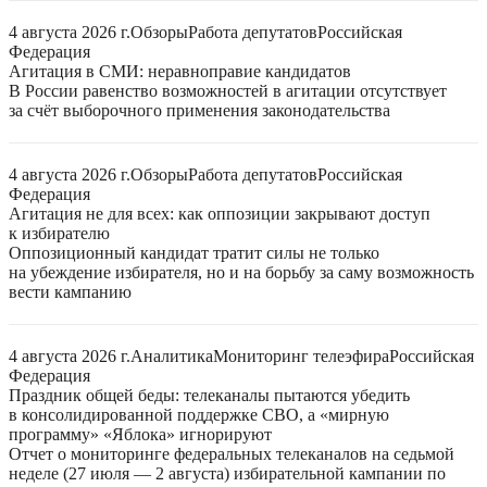
4 августа 2026 г.
Обзоры
Работа депутатов
Российская
Федерация
Агитация в СМИ: неравноправие кандидатов
В России равенство возможностей в агитации отсутствует
за счёт выборочного применения законодательства
4 августа 2026 г.
Обзоры
Работа депутатов
Российская
Федерация
Агитация не для всех: как оппозиции закрывают доступ
к избирателю
Оппозиционный кандидат тратит силы не только
на убеждение избирателя, но и на борьбу за саму возможность
вести кампанию
4 августа 2026 г.
Аналитика
Мониторинг телеэфира
Российская
Федерация
Праздник общей беды: телеканалы пытаются убедить
в консолидированной поддержке СВО, а «мирную
программу» «Яблока» игнорируют
Отчет о мониторинге федеральных телеканалов на седьмой
неделе (27 июля — 2 августа) избирательной кампании по