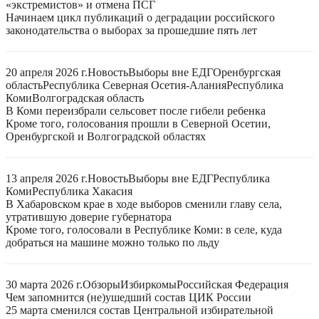
«экстремистов» и отмена ПСГ
Начинаем цикл публикаций о деградации российского
законодательства о выборах за прошедшие пять лет
20 апреля 2026 г.
Новость
Выборы вне ЕДГ
Оренбургская
область
Республика Северная Осетия-Алания
Республика
Коми
Волгоградская область
В Коми переизбрали сельсовет после гибели ребенка
Кроме того, голосования прошли в Северной Осетии,
Оренбургской и Волгоградской областях
13 апреля 2026 г.
Новость
Выборы вне ЕДГ
Республика
Коми
Республика Хакасия
В Хабаровском крае в ходе выборов сменили главу села,
утратившую доверие губернатора
Кроме того, голосовали в Республике Коми: в селе, куда
добраться на машине можно только по льду
30 марта 2026 г.
Обзоры
Избиркомы
Российская Федерация
Чем запомнится (не)ушедший состав ЦИК России
25 марта сменился состав Центральной избирательной