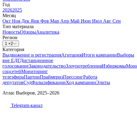
Год
2026
2025
Месяц
Окт
Ноя
Дек
Янв
Фев
Мар
Апр
Май
Июн
Июл
Авг
Сен
Тип материала
Новость
Обзоры
Аналитика
Регион
1 +2
Категория
Выдвижение и регистрация
Агитация
Итоги кампании
Выборы
вне ЕДГ
Дистанционное
голосование
Законодательство
Злоупотребления
Избиркомы
Мони
соцсетей
Мониторинг
телеэфира
Партии
Праймериз
Прессинг
Работа
депутатов
Суд
Фальсификации
Ход кампании
Элиты
Атлас Выборов, 2025–2026
Telegram-канал