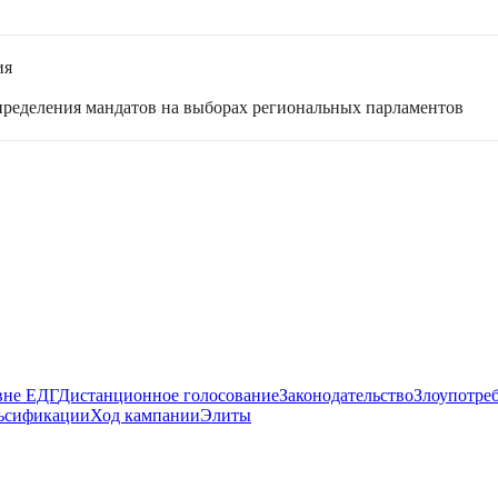
ия
спределения мандатов на выборах региональных парламентов
вне ЕДГ
Дистанционное голосование
Законодательство
Злоупотре
ьсификации
Ход кампании
Элиты