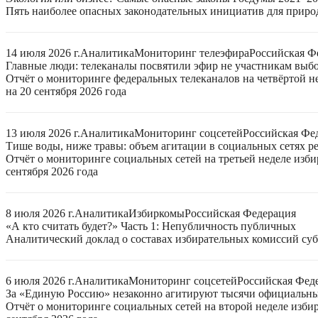
Пять наиболее опасных законодательных инициатив для приро
14 июля 2026 г.
Аналитика
Мониторинг телеэфира
Российская Ф
Главные люди: телеканалы посвятили эфир не участникам выб
Отчёт о мониторинге федеральных телеканалов на четвёртой 
на 20 сентября 2026 года
13 июля 2026 г.
Аналитика
Мониторинг соцсетей
Российская Фе
Тише воды, ниже травы: объем агитации в социальных сетях ре
Отчёт о мониторинге социальных сетей на третьей неделе изб
сентября 2026 года
8 июля 2026 г.
Аналитика
Избиркомы
Российская Федерация
«А кто считать будет?» Часть 1: Непубличность публичных
Аналитический доклад о составах избирательных комиссий суб
6 июля 2026 г.
Аналитика
Мониторинг соцсетей
Российская Фед
За «Единую Россию» незаконно агитируют тысячи официальн
Отчёт о мониторинге социальных сетей на второй неделе изби