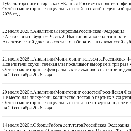
Губернаторы-агитаторы: как «Единая Россия» использует офи
Отчёт о мониторинге социальных сетей на пятой неделе избир
2026 года
22 июля 2026 г.
Аналитика
Избиркомы
Российская Федерация
«А кто считать будет?» Часть 2: Имитация многопартийности
Аналитический доклад о составах избирательных комиссий суб
21 июля 2026 г.
Аналитика
Мониторинг телеэфира
Российская Ф
Повелители скуки: телеканалы посвящают выборам в три раза 
Отчёт о мониторинге федеральных телеканалов на пятой неде
на 20 сентября 2026 года
20 июля 2026 г.
Аналитика
Мониторинг соцсетей
Российская Фе
Не место для дискуссий: количество постов о партиях в соцсет
Отчёт о мониторинге социальных сетей на четвёртой неделе 
на 20 сентября 2026 года
14 июля 2026 г.
Обзоры
Работа депутатов
Российская Федерация
Экология или бизнес? Самые опасные законы Госдумы 2021–2