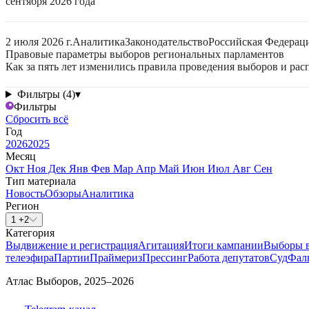
сентября 2026 года
2 июля 2026 г.
Аналитика
Законодательство
Российская Федерац
Правовые параметры выборов региональных парламентов
Как за пять лет изменились правила проведения выборов и ра
Фильтры (4)
▾
Фильтры
Сбросить всё
Год
2026
2025
Месяц
Окт
Ноя
Дек
Янв
Фев
Мар
Апр
Май
Июн
Июл
Авг
Сен
Тип материала
Новость
Обзоры
Аналитика
Регион
1 +2
Категория
Выдвижение и регистрация
Агитация
Итоги кампании
Выборы 
телеэфира
Партии
Праймериз
Прессинг
Работа депутатов
Суд
Фал
Атлас Выборов, 2025–2026