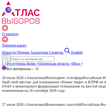
О проекте
Telegram-канал
Новости
Обзоры
Аналитика
Сюжеты
English
1
×
Республика Коми
×
Орловская область
×
Июл
×
Все материалы
— 11
28 июля 2026 г.
Аналитика
Мониторинг телеэфира
Российская Ф
Знай свой шесток: для телеканалов «Новые люди» и КПРФ не в
Отчёт о мониторинге федеральных телеканалов на шестой неде
назначенным на 20 сентября 2026 года
27 июля 2026 г.
Аналитика
Мониторинг соцсетей
Российская Фе