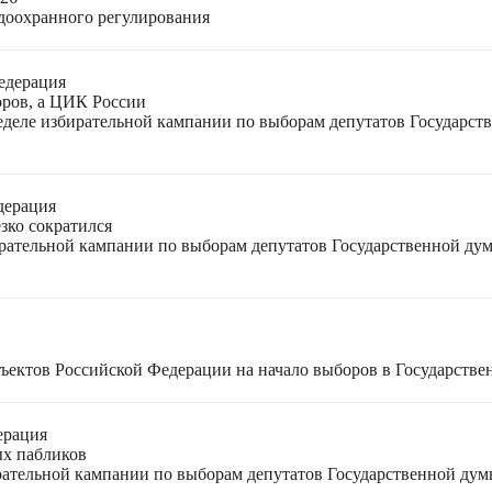
доохранного регулирования
едерация
оров, а ЦИК России
неделе избирательной кампании по выборам депутатов Государс
дерация
зко сократился
ирательной кампании по выборам депутатов Государственной ду
ъектов Российской Федерации на начало выборов в Государстве
ерация
ых пабликов
рательной кампании по выборам депутатов Государственной дум