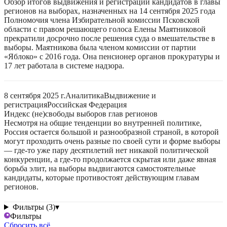
Обзор итогов выдвижения и регистрации кандидатов в главы
регионов на выборах, назначенных на 14 сентября 2025 года
Полномочия члена Избирательной комиссии Псковской
области с правом решающего голоса Елены Маятниковой
прекратили досрочно после решения суда о вмешательстве в
выборы. Маятникова была членом комиссии от партии
«Яблоко» с 2016 года. Она пенсионер органов прокуратуры и
17 лет работала в системе надзора.
8 сентября 2025 г.
Аналитика
Выдвижение и
регистрация
Российская Федерация
Индекс (не)свободы выборов глав регионов
Несмотря на общие тенденции во внутренней политике,
Россия остается большой и разнообразной страной, в которой
могут проходить очень разные по своей сути и форме выборы
— где-то уже пару десятилетий нет никакой политической
конкуренции, а где-то продолжается скрытая или даже явная
борьба элит, на выборы выдвигаются самостоятельные
кандидаты, которые противостоят действующим главам
регионов.
Фильтры (3)
▾
Фильтры
Сбросить всё