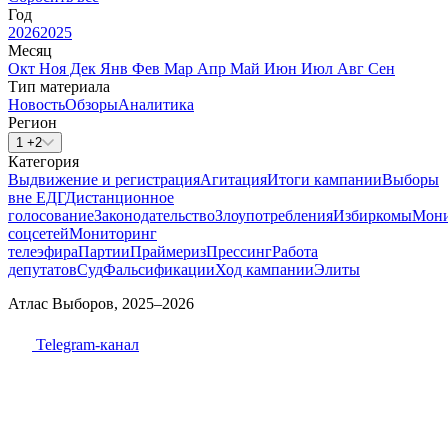
Год
2026
2025
Месяц
Окт
Ноя
Дек
Янв
Фев
Мар
Апр
Май
Июн
Июл
Авг
Сен
Тип материала
Новость
Обзоры
Аналитика
Регион
1 +2
Категория
Выдвижение и регистрация
Агитация
Итоги кампании
Выборы
вне ЕДГ
Дистанционное
голосование
Законодательство
Злоупотребления
Избиркомы
Мони
соцсетей
Мониторинг
телеэфира
Партии
Праймериз
Прессинг
Работа
депутатов
Суд
Фальсификации
Ход кампании
Элиты
Атлас Выборов, 2025–2026
Telegram-канал