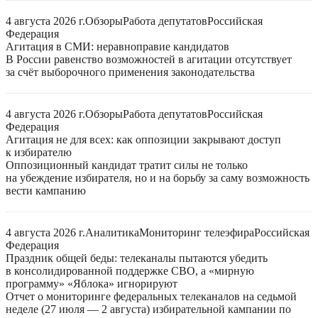
4 августа 2026 г.
Обзоры
Работа депутатов
Российская
Федерация
Агитация в СМИ: неравноправие кандидатов
В России равенство возможностей в агитации отсутствует
за счёт выборочного применения законодательства
4 августа 2026 г.
Обзоры
Работа депутатов
Российская
Федерация
Агитация не для всех: как оппозиции закрывают доступ
к избирателю
Оппозиционный кандидат тратит силы не только
на убеждение избирателя, но и на борьбу за саму возможность
вести кампанию
4 августа 2026 г.
Аналитика
Мониторинг телеэфира
Российская
Федерация
Праздник общей беды: телеканалы пытаются убедить
в консолидированной поддержке СВО, а «мирную
программу» «Яблока» игнорируют
Отчет о мониторинге федеральных телеканалов на седьмой
неделе (27 июля — 2 августа) избирательной кампании по