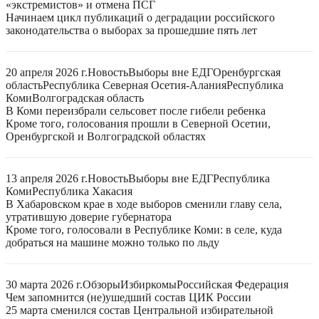
«экстремистов» и отмена ПСГ
Начинаем цикл публикаций о деградации российского
законодательства о выборах за прошедшие пять лет
20 апреля 2026 г.
Новость
Выборы вне ЕДГ
Оренбургская
область
Республика Северная Осетия-Алания
Республика
Коми
Волгоградская область
В Коми переизбрали сельсовет после гибели ребенка
Кроме того, голосования прошли в Северной Осетии,
Оренбургской и Волгоградской областях
13 апреля 2026 г.
Новость
Выборы вне ЕДГ
Республика
Коми
Республика Хакасия
В Хабаровском крае в ходе выборов сменили главу села,
утратившую доверие губернатора
Кроме того, голосовали в Республике Коми: в селе, куда
добраться на машине можно только по льду
30 марта 2026 г.
Обзоры
Избиркомы
Российская Федерация
Чем запомнится (не)ушедший состав ЦИК России
25 марта сменился состав Центральной избирательной