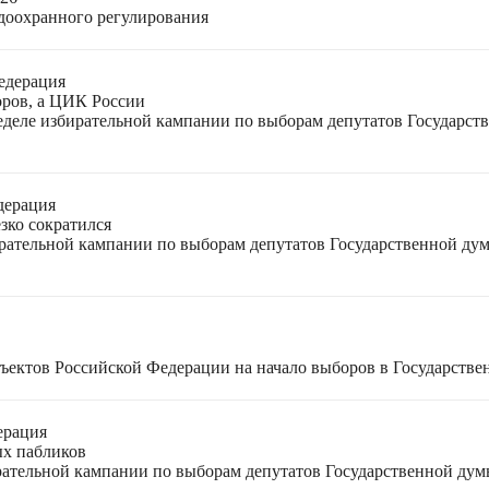
доохранного регулирования
едерация
оров, а ЦИК России
неделе избирательной кампании по выборам депутатов Государс
дерация
зко сократился
ирательной кампании по выборам депутатов Государственной ду
ъектов Российской Федерации на начало выборов в Государстве
ерация
ых пабликов
рательной кампании по выборам депутатов Государственной дум