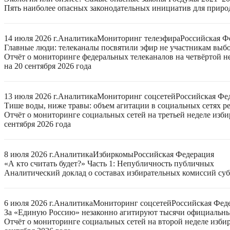
Пять наиболее опасных законодательных инициатив для приро
14 июля 2026 г.
Аналитика
Мониторинг телеэфира
Российская Ф
Главные люди: телеканалы посвятили эфир не участникам выб
Отчёт о мониторинге федеральных телеканалов на четвёртой 
на 20 сентября 2026 года
13 июля 2026 г.
Аналитика
Мониторинг соцсетей
Российская Фе
Тише воды, ниже травы: объем агитации в социальных сетях ре
Отчёт о мониторинге социальных сетей на третьей неделе изб
сентября 2026 года
8 июля 2026 г.
Аналитика
Избиркомы
Российская Федерация
«А кто считать будет?» Часть 1: Непубличность публичных
Аналитический доклад о составах избирательных комиссий суб
6 июля 2026 г.
Аналитика
Мониторинг соцсетей
Российская Фед
За «Единую Россию» незаконно агитируют тысячи официальн
Отчёт о мониторинге социальных сетей на второй неделе изби