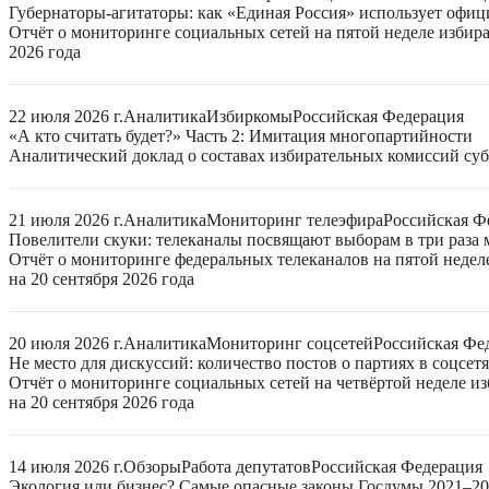
Губернаторы-агитаторы: как «Единая Россия» использует офи
Отчёт о мониторинге социальных сетей на пятой неделе избир
2026 года
22 июля 2026 г.
Аналитика
Избиркомы
Российская Федерация
«А кто считать будет?» Часть 2: Имитация многопартийности
Аналитический доклад о составах избирательных комиссий суб
21 июля 2026 г.
Аналитика
Мониторинг телеэфира
Российская Ф
Повелители скуки: телеканалы посвящают выборам в три раза 
Отчёт о мониторинге федеральных телеканалов на пятой неде
на 20 сентября 2026 года
20 июля 2026 г.
Аналитика
Мониторинг соцсетей
Российская Фе
Не место для дискуссий: количество постов о партиях в соцсет
Отчёт о мониторинге социальных сетей на четвёртой неделе 
на 20 сентября 2026 года
14 июля 2026 г.
Обзоры
Работа депутатов
Российская Федерация
Экология или бизнес? Самые опасные законы Госдумы 2021–2