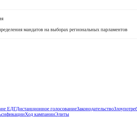
ия
спределения мандатов на выборах региональных парламентов
вне ЕДГ
Дистанционное голосование
Законодательство
Злоупотре
ьсификации
Ход кампании
Элиты