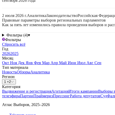
сентября 2026 года
2 июля 2026 г.
Аналитика
Законодательство
Российская Федерац
Правовые параметры выборов региональных парламентов
Как за пять лет изменились правила проведения выборов и ра
Фильтры (4)
▾
Фильтры
Сбросить всё
Год
2026
2025
Месяц
Окт
Ноя
Дек
Янв
Фев
Мар
Апр
Май
Июн
Июл
Авг
Сен
Тип материала
Новость
Обзоры
Аналитика
Регион
1 +2
Категория
Выдвижение и регистрация
Агитация
Итоги кампании
Выборы 
телеэфира
Партии
Праймериз
Прессинг
Работа депутатов
Суд
Фал
Атлас Выборов, 2025–2026