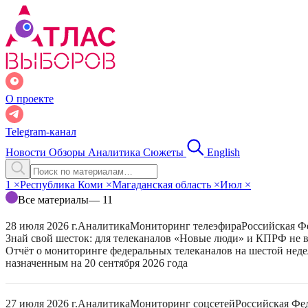
О проекте
Telegram-канал
Новости
Обзоры
Аналитика
Сюжеты
English
1
×
Республика Коми
×
Магаданская область
×
Июл
×
Все материалы
— 11
28 июля 2026 г.
Аналитика
Мониторинг телеэфира
Российская Ф
Знай свой шесток: для телеканалов «Новые люди» и КПРФ не в
Отчёт о мониторинге федеральных телеканалов на шестой неде
назначенным на 20 сентября 2026 года
27 июля 2026 г.
Аналитика
Мониторинг соцсетей
Российская Фе