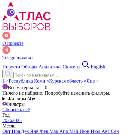
О проекте
Telegram-канал
Новости
Обзоры
Аналитика
Сюжеты
English
1
×
Республика Коми
×
Курская область
×
Янв
×
Все материалы
— 0
Ничего не найдено. Попробуйте изменить фильтры.
Фильтры (4)
▾
Фильтры
Сбросить всё
Год
2026
2025
Месяц
Окт
Ноя
Дек
Янв
Фев
Мар
Апр
Май
Июн
Июл
Авг
Сен