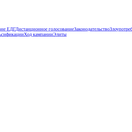
вне ЕДГ
Дистанционное голосование
Законодательство
Злоупотре
ьсификации
Ход кампании
Элиты