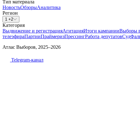
Тип материала
Новость
Обзоры
Аналитика
Регион
1 +2
Категория
Выдвижение и регистрация
Агитация
Итоги кампании
Выборы 
телеэфира
Партии
Праймериз
Прессинг
Работа депутатов
Суд
Фал
Атлас Выборов, 2025–2026
Telegram-канал