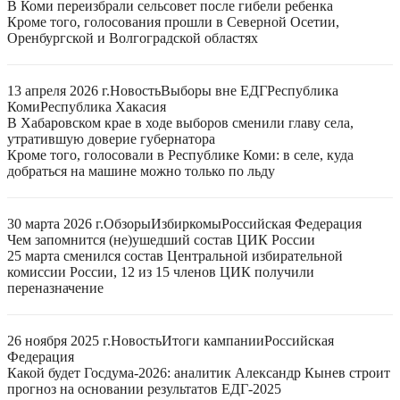
В Коми переизбрали сельсовет после гибели ребенка
Кроме того, голосования прошли в Северной Осетии,
Оренбургской и Волгоградской областях
13 апреля 2026 г.
Новость
Выборы вне ЕДГ
Республика
Коми
Республика Хакасия
В Хабаровском крае в ходе выборов сменили главу села,
утратившую доверие губернатора
Кроме того, голосовали в Республике Коми: в селе, куда
добраться на машине можно только по льду
30 марта 2026 г.
Обзоры
Избиркомы
Российская Федерация
Чем запомнится (не)ушедший состав ЦИК России
25 марта сменился состав Центральной избирательной
комиссии России, 12 из 15 членов ЦИК получили
переназначение
26 ноября 2025 г.
Новость
Итоги кампании
Российская
Федерация
Какой будет Госдума-2026: аналитик Александр Кынев строит
прогноз на основании результатов ЕДГ-2025