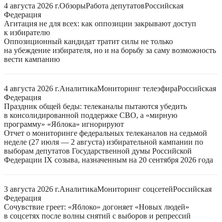
4 августа 2026 г.
Обзоры
Работа депутатов
Российская
Федерация
Агитация не для всех: как оппозиции закрывают доступ
к избирателю
Оппозиционный кандидат тратит силы не только
на убеждение избирателя, но и на борьбу за саму возможность
вести кампанию
4 августа 2026 г.
Аналитика
Мониторинг телеэфира
Российская
Федерация
Праздник общей беды: телеканалы пытаются убедить
в консолидированной поддержке СВО, а «мирную
программу» «Яблока» игнорируют
Отчет о мониторинге федеральных телеканалов на седьмой
неделе (27 июля — 2 августа) избирательной кампании по
выборам депутатов Государственной думы Российской
Федерации IX созыва, назначенным на 20 сентября 2026 года
3 августа 2026 г.
Аналитика
Мониторинг соцсетей
Российская
Федерация
Сочувствие греет: «Яблоко» догоняет «Новых людей»
в соцсетях после волны снятий с выборов и репрессий