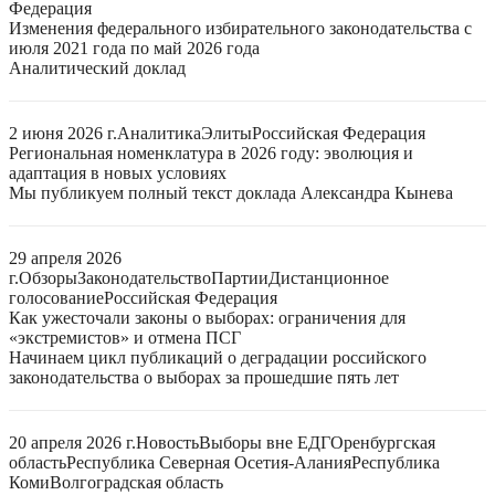
Федерация
Изменения федерального избирательного законодательства с
июля 2021 года по май 2026 года
Аналитический доклад
2 июня 2026 г.
Аналитика
Элиты
Российская Федерация
Региональная номенклатура в 2026 году: эволюция и
адаптация в новых условиях
Мы публикуем полный текст доклада Александра Кынева
29 апреля 2026
г.
Обзоры
Законодательство
Партии
Дистанционное
голосование
Российская Федерация
Как ужесточали законы о выборах: ограничения для
«экстремистов» и отмена ПСГ
Начинаем цикл публикаций о деградации российского
законодательства о выборах за прошедшие пять лет
20 апреля 2026 г.
Новость
Выборы вне ЕДГ
Оренбургская
область
Республика Северная Осетия-Алания
Республика
Коми
Волгоградская область