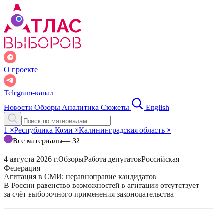
О проекте
Telegram-канал
Новости
Обзоры
Аналитика
Сюжеты
English
1
×
Республика Коми
×
Калининградская область
×
Все материалы
— 32
4 августа 2026 г.
Обзоры
Работа депутатов
Российская
Федерация
Агитация в СМИ: неравноправие кандидатов
В России равенство возможностей в агитации отсутствует
за счёт выборочного применения законодательства