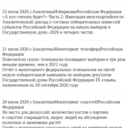
22 июля 2026 г.
Аналитика
Избиркомы
Российская Федерация
«А кто считать будет?» Часть 2: Имитация многопартийности
Аналитический доклад о составах избирательных комиссий
субъектов Российской Федерации на начало выборов в
Государственную думу–2026 в четырех частях
21 июля 2026 г.
Аналитика
Мониторинг телеэфира
Российская
Федерация
Повелители скуки: телеканалы посвящают выборам в три раза
меньше времени, чем в 2021 году
Отчёт о мониторинге федеральных телеканалов на пятой
неделе избирательной кампании по выборам депутатов
Государственной думы Российской Федерации IX созыва,
назначенным на 20 сентября 2026 года
20 июля 2026 г.
Аналитика
Мониторинг соцсетей
Российская
Федерация
Не место для дискуссий: количество постов о партиях
в соцсетях сокращается, запрос людей на обсуждение
политики и экономики растёт
Отчёт о мониторинге социальных сетей на четвёртой неделе