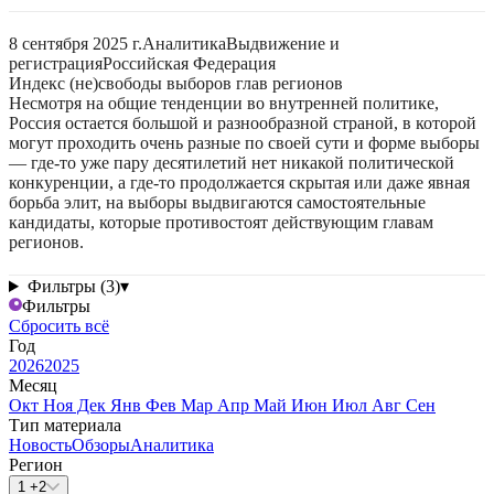
8 сентября 2025 г.
Аналитика
Выдвижение и
регистрация
Российская Федерация
Индекс (не)свободы выборов глав регионов
Несмотря на общие тенденции во внутренней политике,
Россия остается большой и разнообразной страной, в которой
могут проходить очень разные по своей сути и форме выборы
— где-то уже пару десятилетий нет никакой политической
конкуренции, а где-то продолжается скрытая или даже явная
борьба элит, на выборы выдвигаются самостоятельные
кандидаты, которые противостоят действующим главам
регионов.
Фильтры (3)
▾
Фильтры
Сбросить всё
Год
2026
2025
Месяц
Окт
Ноя
Дек
Янв
Фев
Мар
Апр
Май
Июн
Июл
Авг
Сен
Тип материала
Новость
Обзоры
Аналитика
Регион
1 +2