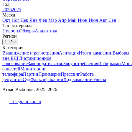
Год
2026
2025
Месяц
Окт
Ноя
Дек
Янв
Фев
Мар
Апр
Май
Июн
Июл
Авг
Сен
Тип материала
Новость
Обзоры
Аналитика
Регион
1 +2
Категория
Выдвижение и регистрация
Агитация
Итоги кампании
Выборы
вне ЕДГ
Дистанционное
голосование
Законодательство
Злоупотребления
Избиркомы
Мони
соцсетей
Мониторинг
телеэфира
Партии
Праймериз
Прессинг
Работа
депутатов
Суд
Фальсификации
Ход кампании
Элиты
Атлас Выборов, 2025–2026
Telegram-канал