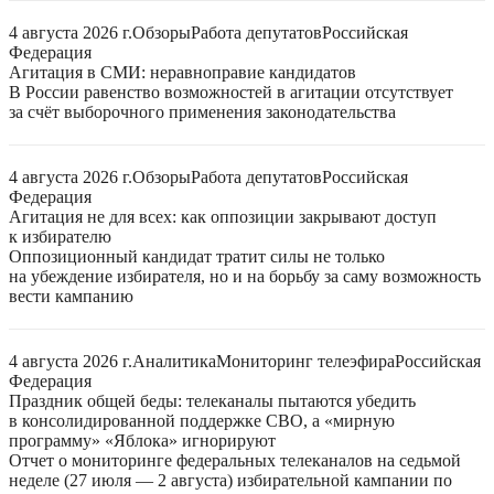
4 августа 2026 г.
Обзоры
Работа депутатов
Российская
Федерация
Агитация в СМИ: неравноправие кандидатов
В России равенство возможностей в агитации отсутствует
за счёт выборочного применения законодательства
4 августа 2026 г.
Обзоры
Работа депутатов
Российская
Федерация
Агитация не для всех: как оппозиции закрывают доступ
к избирателю
Оппозиционный кандидат тратит силы не только
на убеждение избирателя, но и на борьбу за саму возможность
вести кампанию
4 августа 2026 г.
Аналитика
Мониторинг телеэфира
Российская
Федерация
Праздник общей беды: телеканалы пытаются убедить
в консолидированной поддержке СВО, а «мирную
программу» «Яблока» игнорируют
Отчет о мониторинге федеральных телеканалов на седьмой
неделе (27 июля — 2 августа) избирательной кампании по