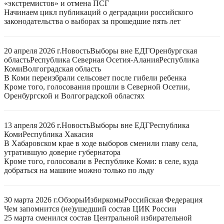
«экстремистов» и отмена ПСГ
Начинаем цикл публикаций о деградации российского
законодательства о выборах за прошедшие пять лет
20 апреля 2026 г.
Новость
Выборы вне ЕДГ
Оренбургская
область
Республика Северная Осетия-Алания
Республика
Коми
Волгоградская область
В Коми переизбрали сельсовет после гибели ребенка
Кроме того, голосования прошли в Северной Осетии,
Оренбургской и Волгоградской областях
13 апреля 2026 г.
Новость
Выборы вне ЕДГ
Республика
Коми
Республика Хакасия
В Хабаровском крае в ходе выборов сменили главу села,
утратившую доверие губернатора
Кроме того, голосовали в Республике Коми: в селе, куда
добраться на машине можно только по льду
30 марта 2026 г.
Обзоры
Избиркомы
Российская Федерация
Чем запомнится (не)ушедший состав ЦИК России
25 марта сменился состав Центральной избирательной