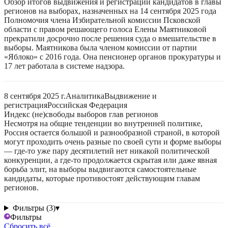
Обзор итогов выдвижения и регистрации кандидатов в главы
регионов на выборах, назначенных на 14 сентября 2025 года
Полномочия члена Избирательной комиссии Псковской
области с правом решающего голоса Елены Маятниковой
прекратили досрочно после решения суда о вмешательстве в
выборы. Маятникова была членом комиссии от партии
«Яблоко» с 2016 года. Она пенсионер органов прокуратуры и
17 лет работала в системе надзора.
8 сентября 2025 г.
Аналитика
Выдвижение и
регистрация
Российская Федерация
Индекс (не)свободы выборов глав регионов
Несмотря на общие тенденции во внутренней политике,
Россия остается большой и разнообразной страной, в которой
могут проходить очень разные по своей сути и форме выборы
— где-то уже пару десятилетий нет никакой политической
конкуренции, а где-то продолжается скрытая или даже явная
борьба элит, на выборы выдвигаются самостоятельные
кандидаты, которые противостоят действующим главам
регионов.
Фильтры (3)
▾
Фильтры
Сбросить всё