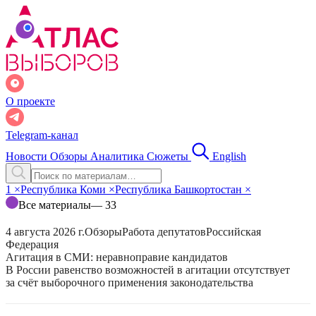
О проекте
Telegram-канал
Новости
Обзоры
Аналитика
Сюжеты
English
1
×
Республика Коми
×
Республика Башкортостан
×
Все материалы
— 33
4 августа 2026 г.
Обзоры
Работа депутатов
Российская
Федерация
Агитация в СМИ: неравноправие кандидатов
В России равенство возможностей в агитации отсутствует
за счёт выборочного применения законодательства