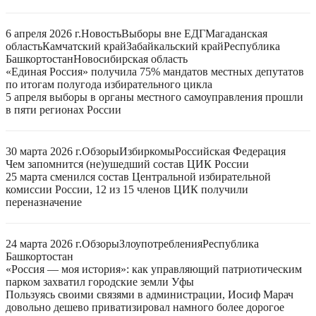
6 апреля 2026 г.
Новость
Выборы вне ЕДГ
Магаданская
область
Камчатский край
Забайкальский край
Республика
Башкортостан
Новосибирская область
«Единая Россия» получила 75% мандатов местных депутатов
по итогам полугода избирательного цикла
5 апреля выборы в органы местного самоуправления прошли
в пяти регионах России
30 марта 2026 г.
Обзоры
Избиркомы
Российская Федерация
Чем запомнится (не)ушедший состав ЦИК России
25 марта сменился состав Центральной избирательной
комиссии России, 12 из 15 членов ЦИК получили
переназначение
24 марта 2026 г.
Обзоры
Злоупотребления
Республика
Башкортостан
«Россия — моя история»: как управляющий патриотическим
парком захватил городские земли Уфы
Пользуясь своими связями в администрации, Иосиф Марач
довольно дешево приватизировал намного более дорогое