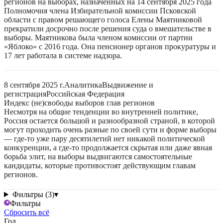
регионов на выборах, назначенных на 14 сентября 2025 года
Полномочия члена Избирательной комиссии Псковской
области с правом решающего голоса Елены Маятниковой
прекратили досрочно после решения суда о вмешательстве в
выборы. Маятникова была членом комиссии от партии
«Яблоко» с 2016 года. Она пенсионер органов прокуратуры и
17 лет работала в системе надзора.
8 сентября 2025 г.
Аналитика
Выдвижение и
регистрация
Российская Федерация
Индекс (не)свободы выборов глав регионов
Несмотря на общие тенденции во внутренней политике,
Россия остается большой и разнообразной страной, в которой
могут проходить очень разные по своей сути и форме выборы
— где-то уже пару десятилетий нет никакой политической
конкуренции, а где-то продолжается скрытая или даже явная
борьба элит, на выборы выдвигаются самостоятельные
кандидаты, которые противостоят действующим главам
регионов.
Фильтры (3)
▾
Фильтры
Сбросить всё
Год