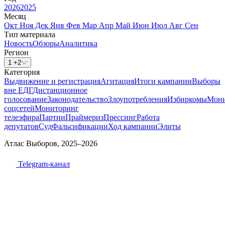
2026
2025
Месяц
Окт
Ноя
Дек
Янв
Фев
Мар
Апр
Май
Июн
Июл
Авг
Сен
Тип материала
Новость
Обзоры
Аналитика
Регион
1 +2
Категория
Выдвижение и регистрация
Агитация
Итоги кампании
Выборы
вне ЕДГ
Дистанционное
голосование
Законодательство
Злоупотребления
Избиркомы
Мони
соцсетей
Мониторинг
телеэфира
Партии
Праймериз
Прессинг
Работа
депутатов
Суд
Фальсификации
Ход кампании
Элиты
Атлас Выборов, 2025–2026
Telegram-канал