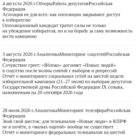
4 августа 2026 г.
Обзоры
Работа депутатов
Российская
Федерация
Агитация не для всех: как оппозиции закрывают доступ
к избирателю
Оппозиционный кандидат тратит силы не только
на убеждение избирателя, но и на борьбу за саму возможность
вести кампанию
3 августа 2026 г.
Аналитика
Мониторинг соцсетей
Российская
Федерация
Сочувствие греет: «Яблоко» догоняет «Новых людей»
в соцсетях после волны снятий с выборов и репрессий
Отчёт о мониторинге социальных сетей на шестой неделе
избирательной кампании (21–27 июля) по выборам депутатов
Государственной думы Российской Федерации IX созыва,
назначенным на 20 сентября 2026 года
28 июля 2026 г.
Аналитика
Мониторинг телеэфира
Российская
Федерация
Знай свой шесток: для телеканалов «Новые люди» и КПРФ
не в почёте, а «малых партий» вообще не существует
Отчёт о мониторинге федеральных телеканалов на шестой