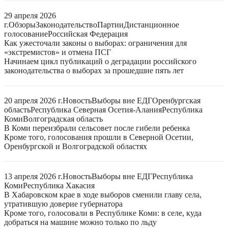
29 апреля 2026
г.
Обзоры
Законодательство
Партии
Дистанционное
голосование
Российская Федерация
Как ужесточали законы о выборах: ограничения для
«экстремистов» и отмена ПСГ
Начинаем цикл публикаций о деградации российского
законодательства о выборах за прошедшие пять лет
20 апреля 2026 г.
Новость
Выборы вне ЕДГ
Оренбургская
область
Республика Северная Осетия-Алания
Республика
Коми
Волгоградская область
В Коми переизбрали сельсовет после гибели ребенка
Кроме того, голосования прошли в Северной Осетии,
Оренбургской и Волгоградской областях
13 апреля 2026 г.
Новость
Выборы вне ЕДГ
Республика
Коми
Республика Хакасия
В Хабаровском крае в ходе выборов сменили главу села,
утратившую доверие губернатора
Кроме того, голосовали в Республике Коми: в селе, куда
добраться на машине можно только по льду