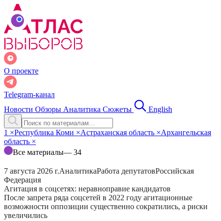
О проекте
Telegram-канал
Новости
Обзоры
Аналитика
Сюжеты
English
1
×
Республика Коми
×
Астраханская область
×
Архангельская
область
×
Все материалы
— 34
7 августа 2026 г.
Аналитика
Работа депутатов
Российская
Федерация
Агитация в соцсетях: неравноправие кандидатов
После запрета ряда соцсетей в 2022 году агитационные
возможности оппозиции существенно сократились, а риски
увеличились