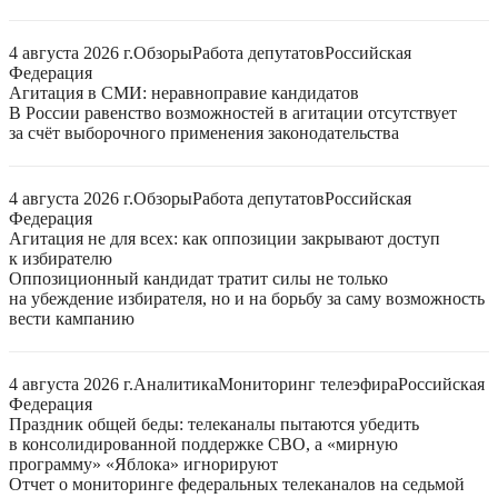
4 августа 2026 г.
Обзоры
Работа депутатов
Российская
Федерация
Агитация в СМИ: неравноправие кандидатов
В России равенство возможностей в агитации отсутствует
за счёт выборочного применения законодательства
4 августа 2026 г.
Обзоры
Работа депутатов
Российская
Федерация
Агитация не для всех: как оппозиции закрывают доступ
к избирателю
Оппозиционный кандидат тратит силы не только
на убеждение избирателя, но и на борьбу за саму возможность
вести кампанию
4 августа 2026 г.
Аналитика
Мониторинг телеэфира
Российская
Федерация
Праздник общей беды: телеканалы пытаются убедить
в консолидированной поддержке СВО, а «мирную
программу» «Яблока» игнорируют
Отчет о мониторинге федеральных телеканалов на седьмой