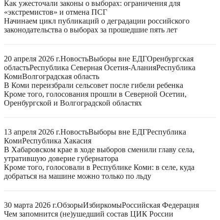
Как ужесточали законы о выборах: ограничения для
«экстремистов» и отмена ПСГ
Начинаем цикл публикаций о деградации российского
законодательства о выборах за прошедшие пять лет
20 апреля 2026 г.
Новость
Выборы вне ЕДГ
Оренбургская
область
Республика Северная Осетия-Алания
Республика
Коми
Волгоградская область
В Коми переизбрали сельсовет после гибели ребенка
Кроме того, голосования прошли в Северной Осетии,
Оренбургской и Волгоградской областях
13 апреля 2026 г.
Новость
Выборы вне ЕДГ
Республика
Коми
Республика Хакасия
В Хабаровском крае в ходе выборов сменили главу села,
утратившую доверие губернатора
Кроме того, голосовали в Республике Коми: в селе, куда
добраться на машине можно только по льду
30 марта 2026 г.
Обзоры
Избиркомы
Российская Федерация
Чем запомнится (не)ушедший состав ЦИК России