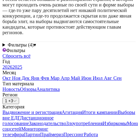
могут проходить очень разные по своей сути и форме выборы
— где-то уже пару десятилетий нет никакой политической
конкуренции, а где-то продолжается скрытая или даже явная
борьба элит, на выборы выдвигаются самостоятельные
кандидаты, которые противостоят действующим главам
регионов.
Фильтры (4)
▾
Фильтры
Сбросить всё
Год
2026
2025
Месяц
Окт
Ноя
Дек
Янв
Фев
Мар
Апр
Май
Июн
Июл
Авг
Сен
Тип материала
Новость
Обзоры
Аналитика
Регион
1 +3
Категория
Выдвижение и регистрация
Агитация
Итоги кампании
Выборы
вне ЕДГ
Дистанционное
голосование
Законодательство
Злоупотребления
Избиркомы
Мони
соцсетей
Мониторинг
телеэфира
Партии
Праймериз
Прессинг
Работа