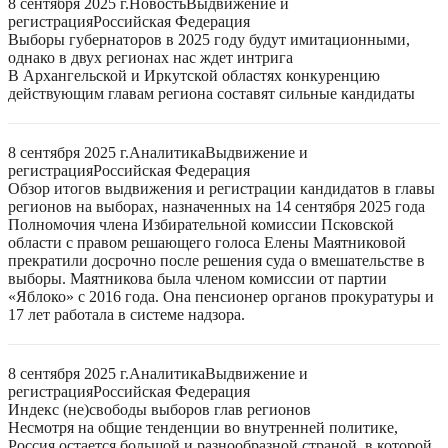
8 сентября 2025 г.
Новость
Выдвижение и
регистрация
Российская Федерация
Выборы губернаторов в 2025 году будут имитационными,
однако в двух регионах нас ждет интрига
В Архангельской и Иркутской областях конкуренцию
действующим главам региона составят сильные кандидаты
8 сентября 2025 г.
Аналитика
Выдвижение и
регистрация
Российская Федерация
Обзор итогов выдвижения и регистрации кандидатов в главы
регионов на выборах, назначенных на 14 сентября 2025 года
Полномочия члена Избирательной комиссии Псковской
области с правом решающего голоса Елены Маятниковой
прекратили досрочно после решения суда о вмешательстве в
выборы. Маятникова была членом комиссии от партии
«Яблоко» с 2016 года. Она пенсионер органов прокуратуры и
17 лет работала в системе надзора.
8 сентября 2025 г.
Аналитика
Выдвижение и
регистрация
Российская Федерация
Индекс (не)свободы выборов глав регионов
Несмотря на общие тенденции во внутренней политике,
Россия остается большой и разнообразной страной, в которой