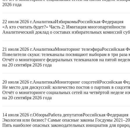
2026 года
22 июля 2026 г.
Аналитика
Избиркомы
Российская Федерация
«А кто считать будет?» Часть 2: Имитация многопартийности
Аналитический доклад о составах избирательных комиссий суб
21 июля 2026 г.
Аналитика
Мониторинг телеэфира
Российская Ф
Повелители скуки: телеканалы посвящают выборам в три раза 
Отчёт о мониторинге федеральных телеканалов на пятой неде
на 20 сентября 2026 года
20 июля 2026 г.
Аналитика
Мониторинг соцсетей
Российская Фе
Не место для дискуссий: количество постов о партиях в соцсет
Отчёт о мониторинге социальных сетей на четвёртой неделе 
на 20 сентября 2026 года
14 июля 2026 г.
Обзоры
Работа депутатов
Российская Федерация
Экология или бизнес? Самые опасные законы Госдумы 2021–2
Пять наиболее опасных законодательных инициатив для приро