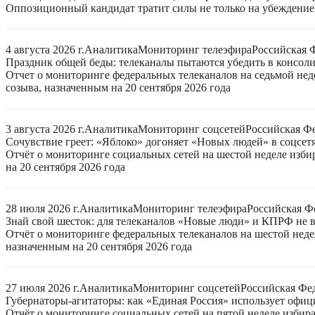
Оппозиционный кандидат тратит силы не только на убеждение 
4 августа 2026 г.
Аналитика
Мониторинг телеэфира
Российская 
Праздник общей беды: телеканалы пытаются убедить в консо
Отчет о мониторинге федеральных телеканалов на седьмой нед
созыва, назначенным на 20 сентября 2026 года
3 августа 2026 г.
Аналитика
Мониторинг соцсетей
Российская Ф
Сочувствие греет: «Яблоко» догоняет «Новых людей» в соцсет
Отчёт о мониторинге социальных сетей на шестой неделе изб
на 20 сентября 2026 года
28 июля 2026 г.
Аналитика
Мониторинг телеэфира
Российская Ф
Знай свой шесток: для телеканалов «Новые люди» и КПРФ не в
Отчёт о мониторинге федеральных телеканалов на шестой неде
назначенным на 20 сентября 2026 года
27 июля 2026 г.
Аналитика
Мониторинг соцсетей
Российская Фе
Губернаторы-агитаторы: как «Единая Россия» использует офи
Отчёт о мониторинге социальных сетей на пятой неделе избир