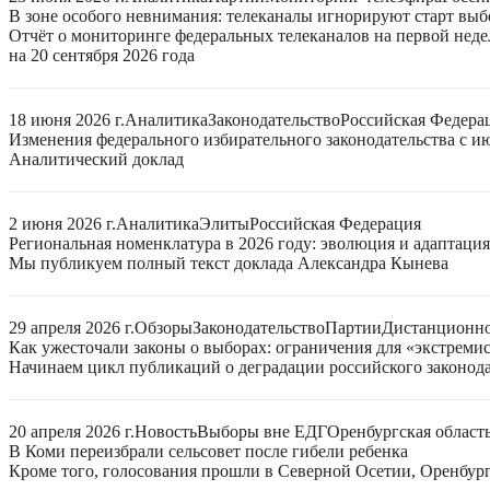
В зоне особого невнимания: телеканалы игнорируют старт выб
Отчёт о мониторинге федеральных телеканалов на первой нед
на 20 сентября 2026 года
18 июня 2026 г.
Аналитика
Законодательство
Российская Федера
Изменения федерального избирательного законодательства с ию
Аналитический доклад
2 июня 2026 г.
Аналитика
Элиты
Российская Федерация
Региональная номенклатура в 2026 году: эволюция и адаптаци
Мы публикуем полный текст доклада Александра Кынева
29 апреля 2026 г.
Обзоры
Законодательство
Партии
Дистанционно
Как ужесточали законы о выборах: ограничения для «экстреми
Начинаем цикл публикаций о деградации российского законода
20 апреля 2026 г.
Новость
Выборы вне ЕДГ
Оренбургская област
В Коми переизбрали сельсовет после гибели ребенка
Кроме того, голосования прошли в Северной Осетии, Оренбург