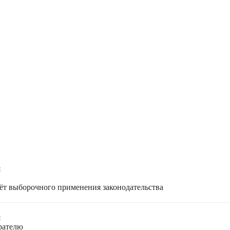
я
чёт выборочного применения законодательства
я
ирателю