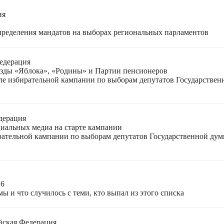
ия
спределения мандатов на выборах региональных парламентов
едерация
езды «Яблока», «Родины» и Партии пенсионеров
ле избирательной кампании по выборам депутатов Государствен
дерация
циальных медиа на старте кампании
ирательной кампании по выборам депутатов Государственной ду
26
ы и что случилось с теми, кто выпал из этого списка
йская Федерация