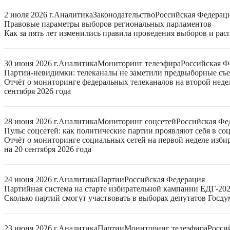
2 июля 2026 г.
Аналитика
Законодательство
Российская Федерац
Правовые параметры выборов региональных парламентов
Как за пять лет изменились правила проведения выборов и ра
30 июня 2026 г.
Аналитика
Мониторинг телеэфира
Российская Ф
Партии-невидимки: телеканалы не заметили предвыборные съ
Отчёт о мониторинге федеральных телеканалов на второй неде
сентября 2026 года
28 июня 2026 г.
Аналитика
Мониторинг соцсетей
Российская Фе
Пульс соцсетей: как политические партии проявляют себя в со
Отчёт о мониторинге социальных сетей на первой неделе изб
на 20 сентября 2026 года
24 июня 2026 г.
Аналитика
Партии
Российская Федерация
Партийная система на старте избирательной кампании ЕДГ-20
Сколько партий смогут участвовать в выборах депутатов Госдум
23 июня 2026 г.
Аналитика
Партии
Мониторинг телеэфира
Росси