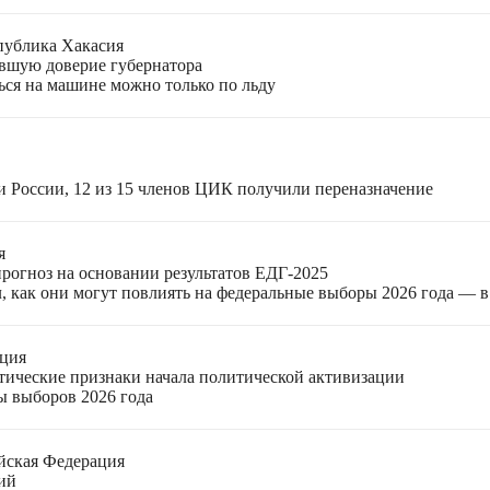
публика Хакасия
ившую доверие губернатора
ться на машине можно только по льду
и России, 12 из 15 членов ЦИК получили переназначение
я
прогноз на основании результатов ЕДГ-2025
, как они могут повлиять на федеральные выборы 2026 года — 
ация
етические признаки начала политической активизации
ы выборов 2026 года
йская Федерация
ий