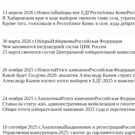
13 апреля 2026 г.
Новость
Выборы вне ЕДГ
Республика Коми
Рес
В Хабаровском крае в ходе выборов сменили главу села, утрат
Кроме того, голосовали в Республике Коми: в селе, куда добра
30 марта 2026 г.
Обзоры
Избиркомы
Российская Федерация
Чем запомнится (не)ушедший состав ЦИК России
25 марта сменился состав Центральной избирательной комисси
26 ноября 2025 г.
Новость
Итоги кампании
Российская Федераци
Какой будет Госдума-2026: аналитик Александр Кынев строит 
Александр Кынев изучил итоги выборов в ЕДГ-2025 и выяснил
24 ноября 2025 г.
Аналитика
Итоги кампании
Российская Федер
Ставка на статус-кво, административная мобилизация и гипот
Общие итоги избирательной кампании 2025 года и перспектив
10 сентября 2025 г.
Аналитика
Выдвижение и регистрация
Росси
Управляемая конкуренция-2025: сжатие до парламентских парт