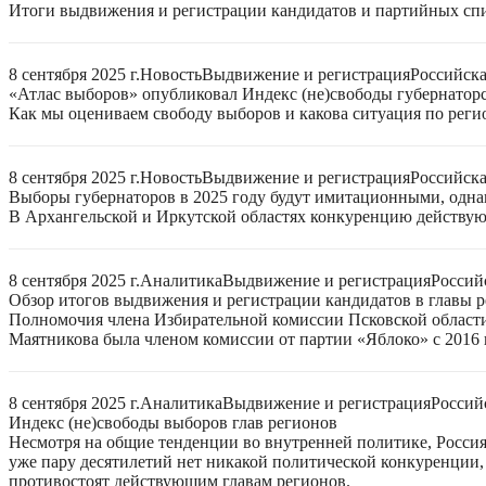
Итоги выдвижения и регистрации кандидатов и партийных спис
8 сентября 2025 г.
Новость
Выдвижение и регистрация
Российск
«Атлас выборов» опубликовал Индекс (не)свободы губернаторс
Как мы оцениваем свободу выборов и какова ситуация по реги
8 сентября 2025 г.
Новость
Выдвижение и регистрация
Российск
Выборы губернаторов в 2025 году будут имитационными, однак
В Архангельской и Иркутской областях конкуренцию действую
8 сентября 2025 г.
Аналитика
Выдвижение и регистрация
Россий
Обзор итогов выдвижения и регистрации кандидатов в главы ре
Полномочия члена Избирательной комиссии Псковской области
Маятникова была членом комиссии от партии «Яблоко» с 2016 г
8 сентября 2025 г.
Аналитика
Выдвижение и регистрация
Россий
Индекс (не)свободы выборов глав регионов
Несмотря на общие тенденции во внутренней политике, Россия 
уже пару десятилетий нет никакой политической конкуренции, 
противостоят действующим главам регионов.