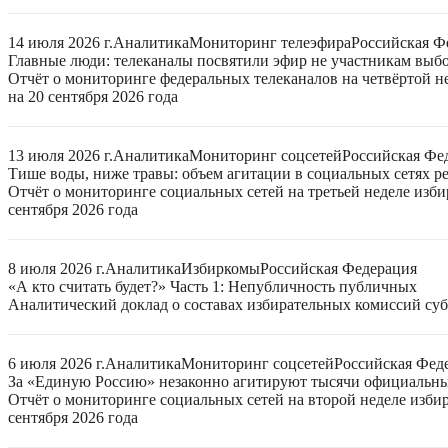
14 июля 2026 г.
Аналитика
Мониторинг телеэфира
Российская Ф
Главные люди: телеканалы посвятили эфир не участникам выб
Отчёт о мониторинге федеральных телеканалов на четвёртой 
на 20 сентября 2026 года
13 июля 2026 г.
Аналитика
Мониторинг соцсетей
Российская Фе
Тише воды, ниже травы: объем агитации в социальных сетях ре
Отчёт о мониторинге социальных сетей на третьей неделе изб
сентября 2026 года
8 июля 2026 г.
Аналитика
Избиркомы
Российская Федерация
«А кто считать будет?» Часть 1: Непубличность публичных
Аналитический доклад о составах избирательных комиссий суб
6 июля 2026 г.
Аналитика
Мониторинг соцсетей
Российская Фед
За «Единую Россию» незаконно агитируют тысячи официальн
Отчёт о мониторинге социальных сетей на второй неделе изби
сентября 2026 года