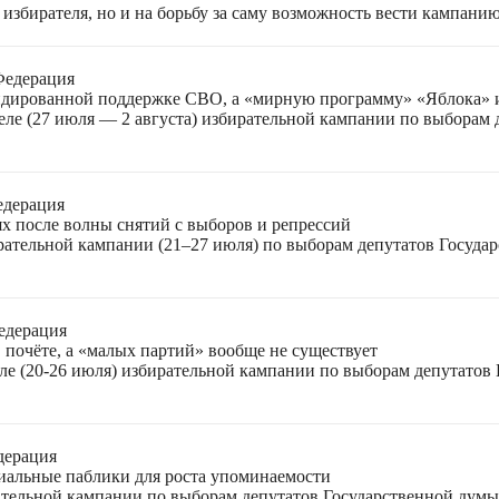
избирателя, но и на борьбу за саму возможность вести кампани
Федерация
лидированной поддержке СВО, а «мирную программу» «Яблока»
еле (27 июля — 2 августа) избирательной кампании по выборам
едерация
ях после волны снятий с выборов и репрессий
ирательной кампании (21–27 июля) по выборам депутатов Госуда
едерация
 почёте, а «малых партий» вообще не существует
ле (20-26 июля) избирательной кампании по выборам депутатов
дерация
циальные паблики для роста упоминаемости
ательной кампании по выборам депутатов Государственной думы