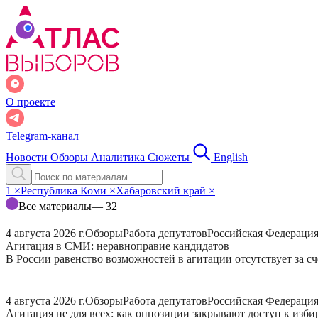
О проекте
Telegram-канал
Новости
Обзоры
Аналитика
Сюжеты
English
1
×
Республика Коми
×
Хабаровский край
×
Все материалы
— 32
4 августа 2026 г.
Обзоры
Работа депутатов
Российская Федераци
Агитация в СМИ: неравноправие кандидатов
В России равенство возможностей в агитации отсутствует за с
4 августа 2026 г.
Обзоры
Работа депутатов
Российская Федераци
Агитация не для всех: как оппозиции закрывают доступ к изб