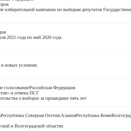
оров
еле избирательной кампании по выборам депутатов Государстве
ция
ля 2021 года по май 2026 года
я в новых условиях
е голосование
Российская Федерация
стов» и отмена ПСГ
тельства о выборах за прошедшие пять лет
ь
Республика Северная Осетия-Алания
Республика Коми
Волгогра
ской и Волгоградской областях