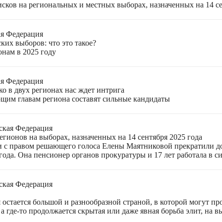
ков на региональных и местных выборах, назначенных на 14 се
ая Федерация
ких выборов: что это такое?
онам в 2025 году
ая Федерация
о в двух регионах нас ждет интрига
щим главам региона составят сильные кандидаты
ская Федерация
гионов на выборах, назначенных на 14 сентября 2025 года
 с правом решающего голоса Елены Маятниковой прекратили до
ода. Она пенсионер органов прокуратуры и 17 лет работала в си
ская Федерация
остается большой и разнообразной страной, в которой могут пр
а где-то продолжается скрытая или даже явная борьба элит, на