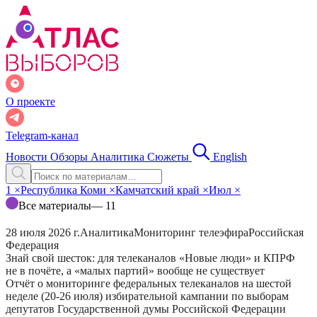
О проекте
Telegram-канал
Новости
Обзоры
Аналитика
Сюжеты
English
1
×
Республика Коми
×
Камчатский край
×
Июл
×
Все материалы
— 11
28 июля 2026 г.
Аналитика
Мониторинг телеэфира
Российская
Федерация
Знай свой шесток: для телеканалов «Новые люди» и КПРФ
не в почёте, а «малых партий» вообще не существует
Отчёт о мониторинге федеральных телеканалов на шестой
неделе (20-26 июля) избирательной кампании по выборам
депутатов Государственной думы Российской Федерации