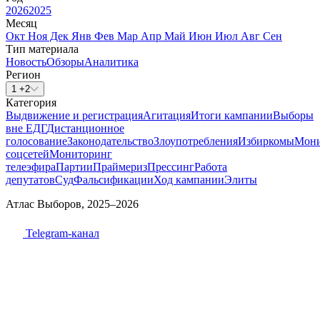
2026
2025
Месяц
Окт
Ноя
Дек
Янв
Фев
Мар
Апр
Май
Июн
Июл
Авг
Сен
Тип материала
Новость
Обзоры
Аналитика
Регион
1 +2
Категория
Выдвижение и регистрация
Агитация
Итоги кампании
Выборы
вне ЕДГ
Дистанционное
голосование
Законодательство
Злоупотребления
Избиркомы
Мони
соцсетей
Мониторинг
телеэфира
Партии
Праймериз
Прессинг
Работа
депутатов
Суд
Фальсификации
Ход кампании
Элиты
Атлас Выборов, 2025–2026
Telegram-канал