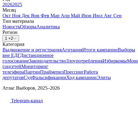
2026
2025
Месяц
Окт
Ноя
Дек
Янв
Фев
Мар
Апр
Май
Июн
Июл
Авг
Сен
Тип материала
Новость
Обзоры
Аналитика
Регион
1 +2
Категория
Выдвижение и регистрация
Агитация
Итоги кампании
Выборы
вне ЕДГ
Дистанционное
голосование
Законодательство
Злоупотребления
Избиркомы
Мони
соцсетей
Мониторинг
телеэфира
Партии
Праймериз
Прессинг
Работа
депутатов
Суд
Фальсификации
Ход кампании
Элиты
Атлас Выборов, 2025–2026
Telegram-канал