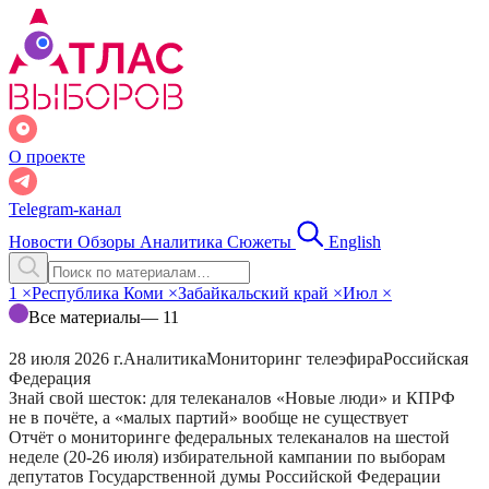
О проекте
Telegram-канал
Новости
Обзоры
Аналитика
Сюжеты
English
1
×
Республика Коми
×
Забайкальский край
×
Июл
×
Все материалы
— 11
28 июля 2026 г.
Аналитика
Мониторинг телеэфира
Российская
Федерация
Знай свой шесток: для телеканалов «Новые люди» и КПРФ
не в почёте, а «малых партий» вообще не существует
Отчёт о мониторинге федеральных телеканалов на шестой
неделе (20-26 июля) избирательной кампании по выборам
депутатов Государственной думы Российской Федерации