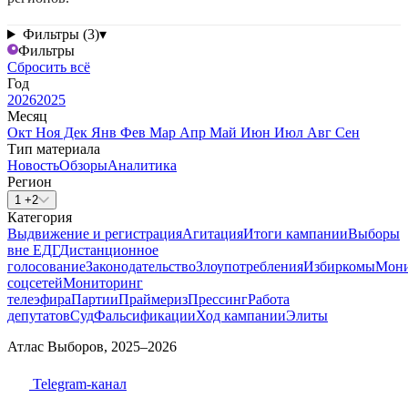
Фильтры (3)
▾
Фильтры
Сбросить всё
Год
2026
2025
Месяц
Окт
Ноя
Дек
Янв
Фев
Мар
Апр
Май
Июн
Июл
Авг
Сен
Тип материала
Новость
Обзоры
Аналитика
Регион
1 +2
Категория
Выдвижение и регистрация
Агитация
Итоги кампании
Выборы
вне ЕДГ
Дистанционное
голосование
Законодательство
Злоупотребления
Избиркомы
Мони
соцсетей
Мониторинг
телеэфира
Партии
Праймериз
Прессинг
Работа
депутатов
Суд
Фальсификации
Ход кампании
Элиты
Атлас Выборов, 2025–2026
Telegram-канал