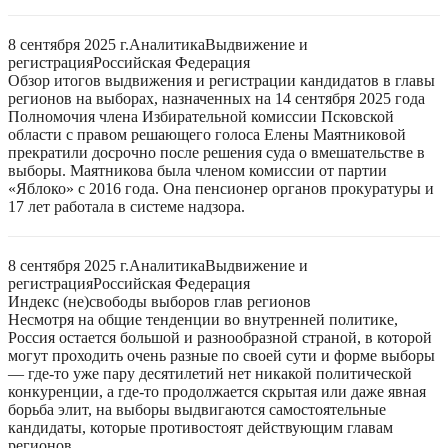
8 сентября 2025 г.
Аналитика
Выдвижение и
регистрация
Российская Федерация
Обзор итогов выдвижения и регистрации кандидатов в главы
регионов на выборах, назначенных на 14 сентября 2025 года
Полномочия члена Избирательной комиссии Псковской
области с правом решающего голоса Елены Маятниковой
прекратили досрочно после решения суда о вмешательстве в
выборы. Маятникова была членом комиссии от партии
«Яблоко» с 2016 года. Она пенсионер органов прокуратуры и
17 лет работала в системе надзора.
8 сентября 2025 г.
Аналитика
Выдвижение и
регистрация
Российская Федерация
Индекс (не)свободы выборов глав регионов
Несмотря на общие тенденции во внутренней политике,
Россия остается большой и разнообразной страной, в которой
могут проходить очень разные по своей сути и форме выборы
— где-то уже пару десятилетий нет никакой политической
конкуренции, а где-то продолжается скрытая или даже явная
борьба элит, на выборы выдвигаются самостоятельные
кандидаты, которые противостоят действующим главам
регионов.