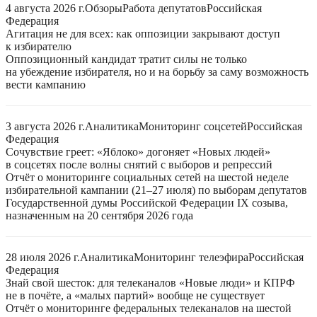
4 августа 2026 г.
Обзоры
Работа депутатов
Российская
Федерация
Агитация не для всех: как оппозиции закрывают доступ
к избирателю
Оппозиционный кандидат тратит силы не только
на убеждение избирателя, но и на борьбу за саму возможность
вести кампанию
3 августа 2026 г.
Аналитика
Мониторинг соцсетей
Российская
Федерация
Сочувствие греет: «Яблоко» догоняет «Новых людей»
в соцсетях после волны снятий с выборов и репрессий
Отчёт о мониторинге социальных сетей на шестой неделе
избирательной кампании (21–27 июля) по выборам депутатов
Государственной думы Российской Федерации IX созыва,
назначенным на 20 сентября 2026 года
28 июля 2026 г.
Аналитика
Мониторинг телеэфира
Российская
Федерация
Знай свой шесток: для телеканалов «Новые люди» и КПРФ
не в почёте, а «малых партий» вообще не существует
Отчёт о мониторинге федеральных телеканалов на шестой