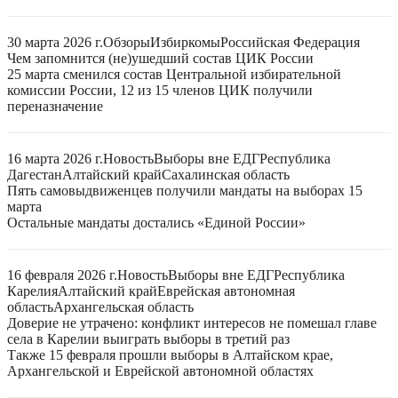
30 марта 2026 г.
Обзоры
Избиркомы
Российская Федерация
Чем запомнится (не)ушедший состав ЦИК России
25 марта сменился состав Центральной избирательной
комиссии России, 12 из 15 членов ЦИК получили
переназначение
16 марта 2026 г.
Новость
Выборы вне ЕДГ
Республика
Дагестан
Алтайский край
Сахалинская область
Пять самовыдвиженцев получили мандаты на выборах 15
марта
Остальные мандаты достались «Единой России»
16 февраля 2026 г.
Новость
Выборы вне ЕДГ
Республика
Карелия
Алтайский край
Еврейская автономная
область
Архангельская область
Доверие не утрачено: конфликт интересов не помешал главе
села в Карелии выиграть выборы в третий раз
Также 15 февраля прошли выборы в Алтайском крае,
Архангельской и Еврейской автономной областях