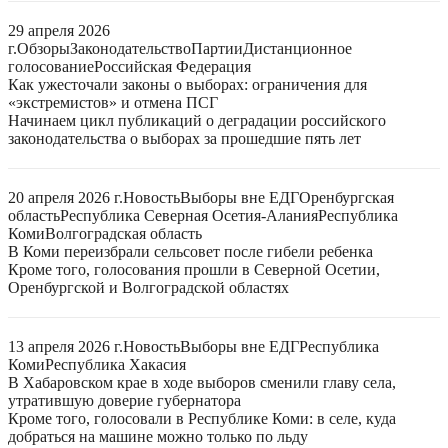
29 апреля 2026
г.
Обзоры
Законодательство
Партии
Дистанционное
голосование
Российская Федерация
Как ужесточали законы о выборах: ограничения для
«экстремистов» и отмена ПСГ
Начинаем цикл публикаций о деградации российского
законодательства о выборах за прошедшие пять лет
20 апреля 2026 г.
Новость
Выборы вне ЕДГ
Оренбургская
область
Республика Северная Осетия-Алания
Республика
Коми
Волгоградская область
В Коми переизбрали сельсовет после гибели ребенка
Кроме того, голосования прошли в Северной Осетии,
Оренбургской и Волгоградской областях
13 апреля 2026 г.
Новость
Выборы вне ЕДГ
Республика
Коми
Республика Хакасия
В Хабаровском крае в ходе выборов сменили главу села,
утратившую доверие губернатора
Кроме того, голосовали в Республике Коми: в селе, куда
добраться на машине можно только по льду