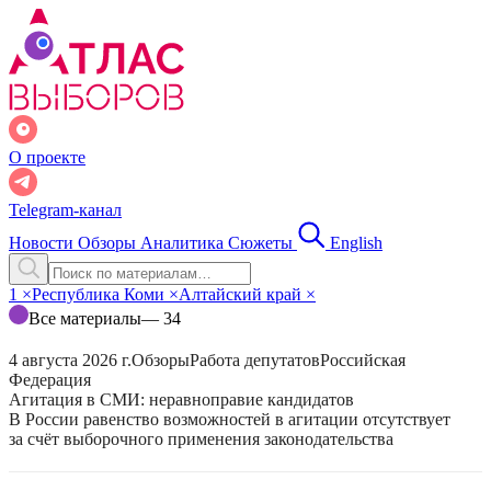
О проекте
Telegram-канал
Новости
Обзоры
Аналитика
Сюжеты
English
1
×
Республика Коми
×
Алтайский край
×
Все материалы
— 34
4 августа 2026 г.
Обзоры
Работа депутатов
Российская
Федерация
Агитация в СМИ: неравноправие кандидатов
В России равенство возможностей в агитации отсутствует
за счёт выборочного применения законодательства