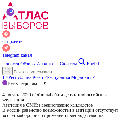
О проекте
Telegram-канал
Новости
Обзоры
Аналитика
Сюжеты
English
1
×
Республика Коми
×
Республика Мордовия
×
Все материалы
— 32
4 августа 2026 г.
Обзоры
Работа депутатов
Российская
Федерация
Агитация в СМИ: неравноправие кандидатов
В России равенство возможностей в агитации отсутствует
за счёт выборочного применения законодательства