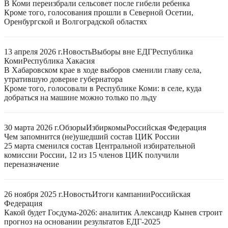
В Коми переизбрали сельсовет после гибели ребенка
Кроме того, голосования прошли в Северной Осетии,
Оренбургской и Волгоградской областях
13 апреля 2026 г.
Новость
Выборы вне ЕДГ
Республика
Коми
Республика Хакасия
В Хабаровском крае в ходе выборов сменили главу села,
утратившую доверие губернатора
Кроме того, голосовали в Республике Коми: в селе, куда
добраться на машине можно только по льду
30 марта 2026 г.
Обзоры
Избиркомы
Российская Федерация
Чем запомнится (не)ушедший состав ЦИК России
25 марта сменился состав Центральной избирательной
комиссии России, 12 из 15 членов ЦИК получили
переназначение
26 ноября 2025 г.
Новость
Итоги кампании
Российская
Федерация
Какой будет Госдума-2026: аналитик Александр Кынев строит
прогноз на основании результатов ЕДГ-2025