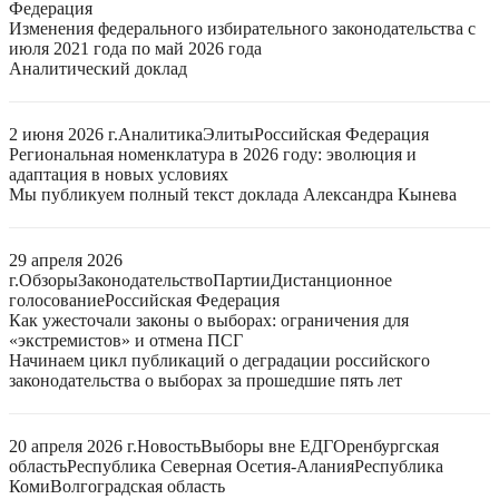
Федерация
Изменения федерального избирательного законодательства с
июля 2021 года по май 2026 года
Аналитический доклад
2 июня 2026 г.
Аналитика
Элиты
Российская Федерация
Региональная номенклатура в 2026 году: эволюция и
адаптация в новых условиях
Мы публикуем полный текст доклада Александра Кынева
29 апреля 2026
г.
Обзоры
Законодательство
Партии
Дистанционное
голосование
Российская Федерация
Как ужесточали законы о выборах: ограничения для
«экстремистов» и отмена ПСГ
Начинаем цикл публикаций о деградации российского
законодательства о выборах за прошедшие пять лет
20 апреля 2026 г.
Новость
Выборы вне ЕДГ
Оренбургская
область
Республика Северная Осетия-Алания
Республика
Коми
Волгоградская область