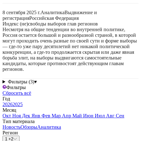
8 сентября 2025 г.
Аналитика
Выдвижение и
регистрация
Российская Федерация
Индекс (не)свободы выборов глав регионов
Несмотря на общие тенденции во внутренней политике,
Россия остается большой и разнообразной страной, в которой
могут проходить очень разные по своей сути и форме выборы
— где-то уже пару десятилетий нет никакой политической
конкуренции, а где-то продолжается скрытая или даже явная
борьба элит, на выборы выдвигаются самостоятельные
кандидаты, которые противостоят действующим главам
регионов.
Фильтры (3)
▾
Фильтры
Сбросить всё
Год
2026
2025
Месяц
Окт
Ноя
Дек
Янв
Фев
Мар
Апр
Май
Июн
Июл
Авг
Сен
Тип материала
Новость
Обзоры
Аналитика
Регион
1 +2