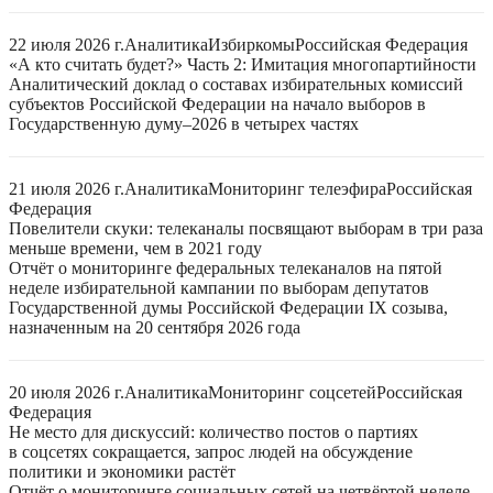
22 июля 2026 г.
Аналитика
Избиркомы
Российская Федерация
«А кто считать будет?» Часть 2: Имитация многопартийности
Аналитический доклад о составах избирательных комиссий
субъектов Российской Федерации на начало выборов в
Государственную думу–2026 в четырех частях
21 июля 2026 г.
Аналитика
Мониторинг телеэфира
Российская
Федерация
Повелители скуки: телеканалы посвящают выборам в три раза
меньше времени, чем в 2021 году
Отчёт о мониторинге федеральных телеканалов на пятой
неделе избирательной кампании по выборам депутатов
Государственной думы Российской Федерации IX созыва,
назначенным на 20 сентября 2026 года
20 июля 2026 г.
Аналитика
Мониторинг соцсетей
Российская
Федерация
Не место для дискуссий: количество постов о партиях
в соцсетях сокращается, запрос людей на обсуждение
политики и экономики растёт
Отчёт о мониторинге социальных сетей на четвёртой неделе