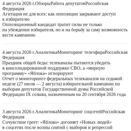
4 августа 2026 г.
Обзоры
Работа депутатов
Российская
Федерация
Агитация не для всех: как оппозиции закрывают доступ
к избирателю
Оппозиционный кандидат тратит силы не только
на убеждение избирателя, но и на борьбу за саму возможность
вести кампанию
4 августа 2026 г.
Аналитика
Мониторинг телеэфира
Российская
Федерация
Праздник общей беды: телеканалы пытаются убедить
в консолидированной поддержке СВО, а «мирную
программу» «Яблока» игнорируют
Отчет о мониторинге федеральных телеканалов на седьмой
неделе (27 июля — 2 августа) избирательной кампании по
выборам депутатов Государственной думы Российской
Федерации IX созыва, назначенным на 20 сентября 2026 года
3 августа 2026 г.
Аналитика
Мониторинг соцсетей
Российская
Федерация
Сочувствие греет: «Яблоко» догоняет «Новых людей»
в соцсетях после волны снятий с выборов и репрессий