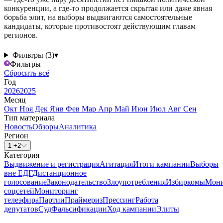
конкуренции, а где-то продолжается скрытая или даже явная
борьба элит, на выборы выдвигаются самостоятельные
кандидаты, которые противостоят действующим главам
регионов.
Фильтры (3)
▾
Фильтры
Сбросить всё
Год
2026
2025
Месяц
Окт
Ноя
Дек
Янв
Фев
Мар
Апр
Май
Июн
Июл
Авг
Сен
Тип материала
Новость
Обзоры
Аналитика
Регион
1 +2
Категория
Выдвижение и регистрация
Агитация
Итоги кампании
Выборы
вне ЕДГ
Дистанционное
голосование
Законодательство
Злоупотребления
Избиркомы
Мони
соцсетей
Мониторинг
телеэфира
Партии
Праймериз
Прессинг
Работа
депутатов
Суд
Фальсификации
Ход кампании
Элиты