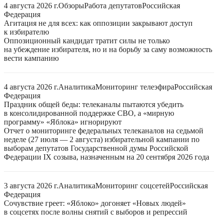
4 августа 2026 г.
Обзоры
Работа депутатов
Российская
Федерация
Агитация не для всех: как оппозиции закрывают доступ
к избирателю
Оппозиционный кандидат тратит силы не только
на убеждение избирателя, но и на борьбу за саму возможность
вести кампанию
4 августа 2026 г.
Аналитика
Мониторинг телеэфира
Российская
Федерация
Праздник общей беды: телеканалы пытаются убедить
в консолидированной поддержке СВО, а «мирную
программу» «Яблока» игнорируют
Отчет о мониторинге федеральных телеканалов на седьмой
неделе (27 июля — 2 августа) избирательной кампании по
выборам депутатов Государственной думы Российской
Федерации IX созыва, назначенным на 20 сентября 2026 года
3 августа 2026 г.
Аналитика
Мониторинг соцсетей
Российская
Федерация
Сочувствие греет: «Яблоко» догоняет «Новых людей»
в соцсетях после волны снятий с выборов и репрессий