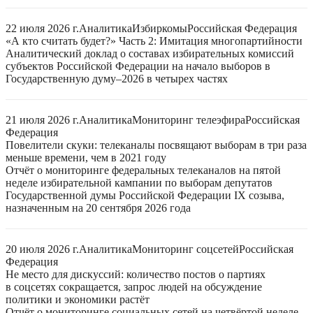
22 июля 2026 г.
Аналитика
Избиркомы
Российская Федерация
«А кто считать будет?» Часть 2: Имитация многопартийности
Аналитический доклад о составах избирательных комиссий
субъектов Российской Федерации на начало выборов в
Государственную думу–2026 в четырех частях
21 июля 2026 г.
Аналитика
Мониторинг телеэфира
Российская
Федерация
Повелители скуки: телеканалы посвящают выборам в три раза
меньше времени, чем в 2021 году
Отчёт о мониторинге федеральных телеканалов на пятой
неделе избирательной кампании по выборам депутатов
Государственной думы Российской Федерации IX созыва,
назначенным на 20 сентября 2026 года
20 июля 2026 г.
Аналитика
Мониторинг соцсетей
Российская
Федерация
Не место для дискуссий: количество постов о партиях
в соцсетях сокращается, запрос людей на обсуждение
политики и экономики растёт
Отчёт о мониторинге социальных сетей на четвёртой неделе