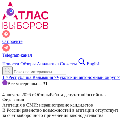
О проекте
Telegram-канал
Новости
Обзоры
Аналитика
Сюжеты
English
1
×
Республика Калмыкия
×
Чукотский автономный округ
×
Все материалы
— 31
4 августа 2026 г.
Обзоры
Работа депутатов
Российская
Федерация
Агитация в СМИ: неравноправие кандидатов
В России равенство возможностей в агитации отсутствует
за счёт выборочного применения законодательства