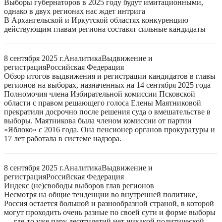
Выборы губернаторов в 2025 году будут имитационными,
однако в двух регионах нас ждет интрига
В Архангельской и Иркутской областях конкуренцию
действующим главам региона составят сильные кандидаты
8 сентября 2025 г.
Аналитика
Выдвижение и
регистрация
Российская Федерация
Обзор итогов выдвижения и регистрации кандидатов в главы
регионов на выборах, назначенных на 14 сентября 2025 года
Полномочия члена Избирательной комиссии Псковской
области с правом решающего голоса Елены Маятниковой
прекратили досрочно после решения суда о вмешательстве в
выборы. Маятникова была членом комиссии от партии
«Яблоко» с 2016 года. Она пенсионер органов прокуратуры и
17 лет работала в системе надзора.
8 сентября 2025 г.
Аналитика
Выдвижение и
регистрация
Российская Федерация
Индекс (не)свободы выборов глав регионов
Несмотря на общие тенденции во внутренней политике,
Россия остается большой и разнообразной страной, в которой
могут проходить очень разные по своей сути и форме выборы
— где-то уже пару десятилетий нет никакой политической