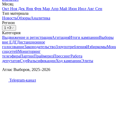
Месяц
Окт
Ноя
Дек
Янв
Фев
Мар
Апр
Май
Июн
Июл
Авг
Сен
Тип материала
Новость
Обзоры
Аналитика
Регион
1 +3
Категория
Выдвижение и регистрация
Агитация
Итоги кампании
Выборы
вне ЕДГ
Дистанционное
голосование
Законодательство
Злоупотребления
Избиркомы
Мони
соцсетей
Мониторинг
телеэфира
Партии
Праймериз
Прессинг
Работа
депутатов
Суд
Фальсификации
Ход кампании
Элиты
Атлас Выборов, 2025–2026
Telegram-канал