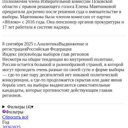
Полномочия члена Избирательной комиссии Псковской
области с правом решающего голоса Елены Маятниковой
прекратили досрочно после решения суда о вмешательстве в
выборы. Маятникова была членом комиссии от партии
«Яблоко» с 2016 года. Она пенсионер органов прокуратуры и
17 лет работала в системе надзора.
8 сентября 2025 г.
Аналитика
Выдвижение и
регистрация
Российская Федерация
Индекс (не)свободы выборов глав регионов
Несмотря на общие тенденции во внутренней политике,
Россия остается большой и разнообразной страной, в которой
могут проходить очень разные по своей сути и форме выборы
— где-то уже пару десятилетий нет никакой политической
конкуренции, а где-то продолжается скрытая или даже явная
борьба элит, на выборы выдвигаются самостоятельные
кандидаты, которые противостоят действующим главам
регионов.
Фильтры (4)
▾
Фильтры
Сбросить всё
Год
2026
2025