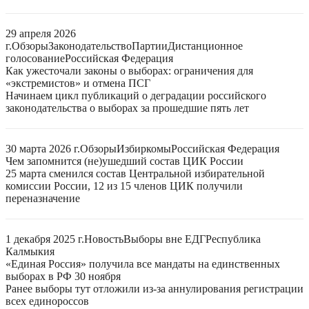
29 апреля 2026
г.
Обзоры
Законодательство
Партии
Дистанционное
голосование
Российская Федерация
Как ужесточали законы о выборах: ограничения для
«экстремистов» и отмена ПСГ
Начинаем цикл публикаций о деградации российского
законодательства о выборах за прошедшие пять лет
30 марта 2026 г.
Обзоры
Избиркомы
Российская Федерация
Чем запомнится (не)ушедший состав ЦИК России
25 марта сменился состав Центральной избирательной
комиссии России, 12 из 15 членов ЦИК получили
переназначение
1 декабря 2025 г.
Новость
Выборы вне ЕДГ
Республика
Калмыкия
«Единая Россия» получила все мандаты на единственных
выборах в РФ 30 ноября
Ранее выборы тут отложили из-за аннулирования регистрации
всех единороссов