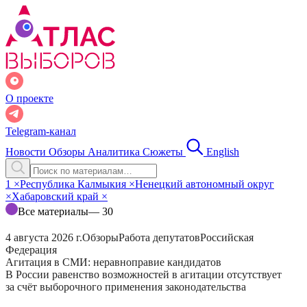
О проекте
Telegram-канал
Новости
Обзоры
Аналитика
Сюжеты
English
1
×
Республика Калмыкия
×
Ненецкий автономный округ
×
Хабаровский край
×
Все материалы
— 30
4 августа 2026 г.
Обзоры
Работа депутатов
Российская
Федерация
Агитация в СМИ: неравноправие кандидатов
В России равенство возможностей в агитации отсутствует
за счёт выборочного применения законодательства