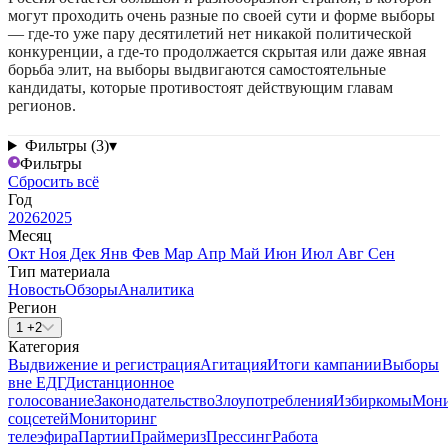
могут проходить очень разные по своей сути и форме выборы
— где-то уже пару десятилетий нет никакой политической
конкуренции, а где-то продолжается скрытая или даже явная
борьба элит, на выборы выдвигаются самостоятельные
кандидаты, которые противостоят действующим главам
регионов.
Фильтры (3)
▾
Фильтры
Сбросить всё
Год
2026
2025
Месяц
Окт
Ноя
Дек
Янв
Фев
Мар
Апр
Май
Июн
Июл
Авг
Сен
Тип материала
Новость
Обзоры
Аналитика
Регион
1 +2
Категория
Выдвижение и регистрация
Агитация
Итоги кампании
Выборы
вне ЕДГ
Дистанционное
голосование
Законодательство
Злоупотребления
Избиркомы
Мони
соцсетей
Мониторинг
телеэфира
Партии
Праймериз
Прессинг
Работа