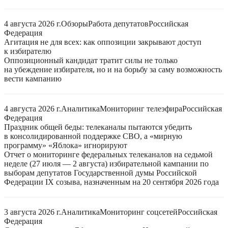
4 августа 2026 г.
Обзоры
Работа депутатов
Российская
Федерация
Агитация не для всех: как оппозиции закрывают доступ
к избирателю
Оппозиционный кандидат тратит силы не только
на убеждение избирателя, но и на борьбу за саму возможность
вести кампанию
4 августа 2026 г.
Аналитика
Мониторинг телеэфира
Российская
Федерация
Праздник общей беды: телеканалы пытаются убедить
в консолидированной поддержке СВО, а «мирную
программу» «Яблока» игнорируют
Отчет о мониторинге федеральных телеканалов на седьмой
неделе (27 июля — 2 августа) избирательной кампании по
выборам депутатов Государственной думы Российской
Федерации IX созыва, назначенным на 20 сентября 2026 года
3 августа 2026 г.
Аналитика
Мониторинг соцсетей
Российская
Федерация