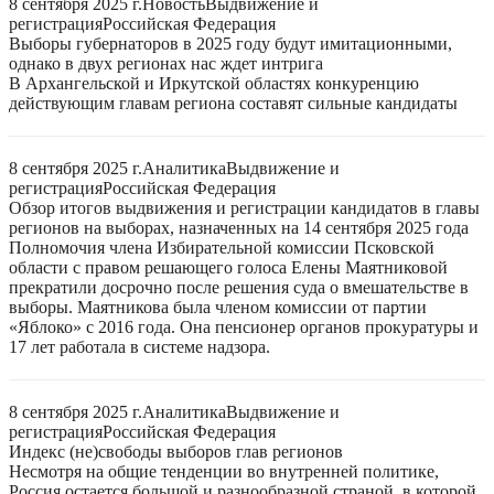
8 сентября 2025 г.
Новость
Выдвижение и
регистрация
Российская Федерация
Выборы губернаторов в 2025 году будут имитационными,
однако в двух регионах нас ждет интрига
В Архангельской и Иркутской областях конкуренцию
действующим главам региона составят сильные кандидаты
8 сентября 2025 г.
Аналитика
Выдвижение и
регистрация
Российская Федерация
Обзор итогов выдвижения и регистрации кандидатов в главы
регионов на выборах, назначенных на 14 сентября 2025 года
Полномочия члена Избирательной комиссии Псковской
области с правом решающего голоса Елены Маятниковой
прекратили досрочно после решения суда о вмешательстве в
выборы. Маятникова была членом комиссии от партии
«Яблоко» с 2016 года. Она пенсионер органов прокуратуры и
17 лет работала в системе надзора.
8 сентября 2025 г.
Аналитика
Выдвижение и
регистрация
Российская Федерация
Индекс (не)свободы выборов глав регионов
Несмотря на общие тенденции во внутренней политике,
Россия остается большой и разнообразной страной, в которой