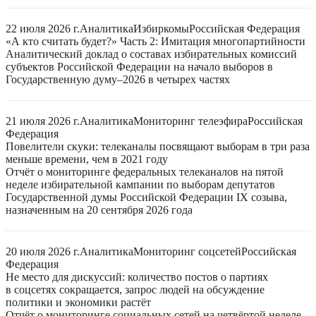
22 июля 2026 г.
Аналитика
Избиркомы
Российская Федерация
«А кто считать будет?» Часть 2: Имитация многопартийности
Аналитический доклад о составах избирательных комиссий
субъектов Российской Федерации на начало выборов в
Государственную думу–2026 в четырех частях
21 июля 2026 г.
Аналитика
Мониторинг телеэфира
Российская
Федерация
Повелители скуки: телеканалы посвящают выборам в три раза
меньше времени, чем в 2021 году
Отчёт о мониторинге федеральных телеканалов на пятой
неделе избирательной кампании по выборам депутатов
Государственной думы Российской Федерации IX созыва,
назначенным на 20 сентября 2026 года
20 июля 2026 г.
Аналитика
Мониторинг соцсетей
Российская
Федерация
Не место для дискуссий: количество постов о партиях
в соцсетях сокращается, запрос людей на обсуждение
политики и экономики растёт
Отчёт о мониторинге социальных сетей на четвёртой неделе