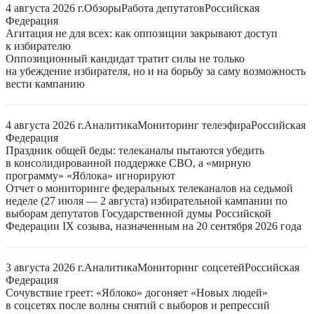
4 августа 2026 г.
Обзоры
Работа депутатов
Российская
Федерация
Агитация не для всех: как оппозиции закрывают доступ
к избирателю
Оппозиционный кандидат тратит силы не только
на убеждение избирателя, но и на борьбу за саму возможность
вести кампанию
4 августа 2026 г.
Аналитика
Мониторинг телеэфира
Российская
Федерация
Праздник общей беды: телеканалы пытаются убедить
в консолидированной поддержке СВО, а «мирную
программу» «Яблока» игнорируют
Отчет о мониторинге федеральных телеканалов на седьмой
неделе (27 июля — 2 августа) избирательной кампании по
выборам депутатов Государственной думы Российской
Федерации IX созыва, назначенным на 20 сентября 2026 года
3 августа 2026 г.
Аналитика
Мониторинг соцсетей
Российская
Федерация
Сочувствие греет: «Яблоко» догоняет «Новых людей»
в соцсетях после волны снятий с выборов и репрессий