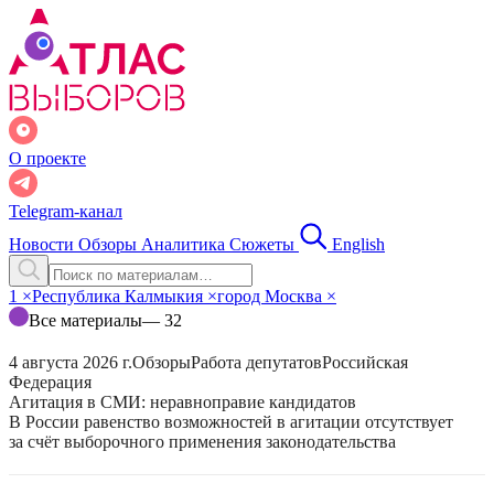
О проекте
Telegram-канал
Новости
Обзоры
Аналитика
Сюжеты
English
1
×
Республика Калмыкия
×
город Москва
×
Все материалы
— 32
4 августа 2026 г.
Обзоры
Работа депутатов
Российская
Федерация
Агитация в СМИ: неравноправие кандидатов
В России равенство возможностей в агитации отсутствует
за счёт выборочного применения законодательства