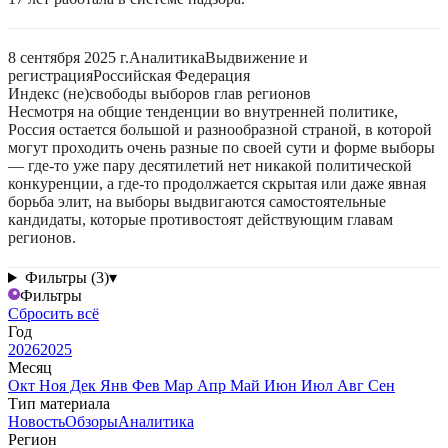
8 сентября 2025 г.
Аналитика
Выдвижение и
регистрация
Российская Федерация
Индекс (не)свободы выборов глав регионов
Несмотря на общие тенденции во внутренней политике,
Россия остается большой и разнообразной страной, в которой
могут проходить очень разные по своей сути и форме выборы
— где-то уже пару десятилетий нет никакой политической
конкуренции, а где-то продолжается скрытая или даже явная
борьба элит, на выборы выдвигаются самостоятельные
кандидаты, которые противостоят действующим главам
регионов.
Фильтры (3)
▾
Фильтры
Сбросить всё
Год
2026
2025
Месяц
Окт
Ноя
Дек
Янв
Фев
Мар
Апр
Май
Июн
Июл
Авг
Сен
Тип материала
Новость
Обзоры
Аналитика
Регион