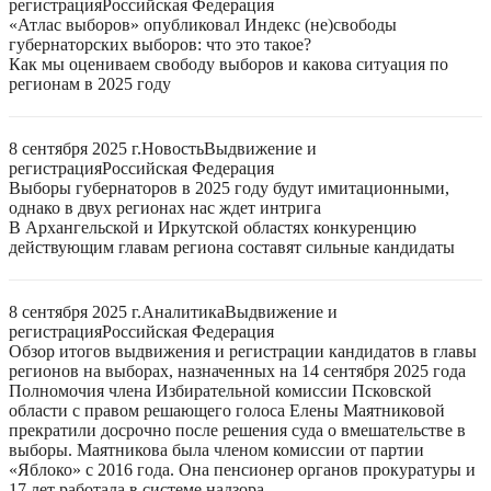
регистрация
Российская Федерация
«Атлас выборов» опубликовал Индекс (не)свободы
губернаторских выборов: что это такое?
Как мы оцениваем свободу выборов и какова ситуация по
регионам в 2025 году
8 сентября 2025 г.
Новость
Выдвижение и
регистрация
Российская Федерация
Выборы губернаторов в 2025 году будут имитационными,
однако в двух регионах нас ждет интрига
В Архангельской и Иркутской областях конкуренцию
действующим главам региона составят сильные кандидаты
8 сентября 2025 г.
Аналитика
Выдвижение и
регистрация
Российская Федерация
Обзор итогов выдвижения и регистрации кандидатов в главы
регионов на выборах, назначенных на 14 сентября 2025 года
Полномочия члена Избирательной комиссии Псковской
области с правом решающего голоса Елены Маятниковой
прекратили досрочно после решения суда о вмешательстве в
выборы. Маятникова была членом комиссии от партии
«Яблоко» с 2016 года. Она пенсионер органов прокуратуры и
17 лет работала в системе надзора.