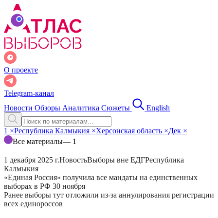
О проекте
Telegram-канал
Новости
Обзоры
Аналитика
Сюжеты
English
1
×
Республика Калмыкия
×
Херсонская область
×
Дек
×
Все материалы
— 1
1 декабря 2025 г.
Новость
Выборы вне ЕДГ
Республика
Калмыкия
«Единая Россия» получила все мандаты на единственных
выборах в РФ 30 ноября
Ранее выборы тут отложили из-за аннулирования регистрации
всех единороссов