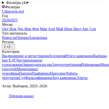
Фильтры (4)
▾
Фильтры
Сбросить всё
Год
2026
2025
Месяц
Окт
Ноя
Дек
Янв
Фев
Мар
Апр
Май
Июн
Июл
Авг
Сен
Тип материала
Новость
Обзоры
Аналитика
Регион
1 +2
Категория
Выдвижение и регистрация
Агитация
Итоги кампании
Выборы
вне ЕДГ
Дистанционное
голосование
Законодательство
Злоупотребления
Избиркомы
Мони
соцсетей
Мониторинг
телеэфира
Партии
Праймериз
Прессинг
Работа
депутатов
Суд
Фальсификации
Ход кампании
Элиты
Атлас Выборов, 2025–2026
Telegram-канал