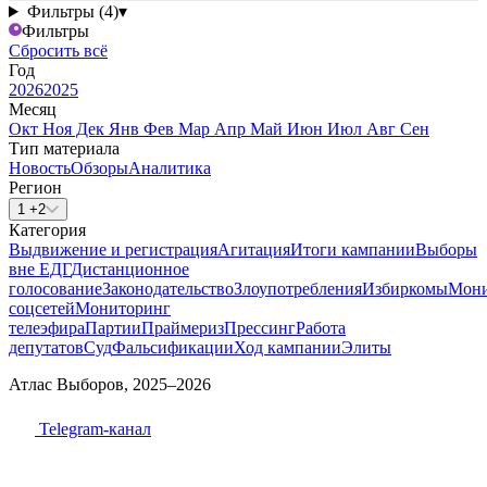
Фильтры (4)
▾
Фильтры
Сбросить всё
Год
2026
2025
Месяц
Окт
Ноя
Дек
Янв
Фев
Мар
Апр
Май
Июн
Июл
Авг
Сен
Тип материала
Новость
Обзоры
Аналитика
Регион
1 +2
Категория
Выдвижение и регистрация
Агитация
Итоги кампании
Выборы
вне ЕДГ
Дистанционное
голосование
Законодательство
Злоупотребления
Избиркомы
Мони
соцсетей
Мониторинг
телеэфира
Партии
Праймериз
Прессинг
Работа
депутатов
Суд
Фальсификации
Ход кампании
Элиты
Атлас Выборов, 2025–2026
Telegram-канал