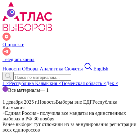
О проекте
Telegram-канал
Новости
Обзоры
Аналитика
Сюжеты
English
1
×
Республика Калмыкия
×
Тюменская область
×
Дек
×
Все материалы
— 1
1 декабря 2025 г.
Новость
Выборы вне ЕДГ
Республика
Калмыкия
«Единая Россия» получила все мандаты на единственных
выборах в РФ 30 ноября
Ранее выборы тут отложили из-за аннулирования регистрации
всех единороссов